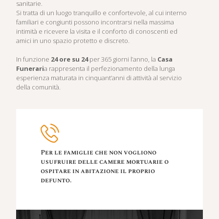
sanitarie.
Si tratta di un luogo tranquillo e confortevole, al cui interno
familiari e congiunti possono incontrarsi nella massima
intimità e ricevere la visita e il conforto di conoscenti ed
amici in uno spazio protetto e discreto.
In funzione
24 ore su 24
per 365 giorni l’anno, la
Casa
Funerari
a rappresenta il perfezionamento della lunga
esperienza maturata in cinquant’anni di attività al servizio
della comunità.
Per le famiglie che non vogliono
usufruire delle camere mortuarie o
ospitare in abitazione il proprio
defunto.