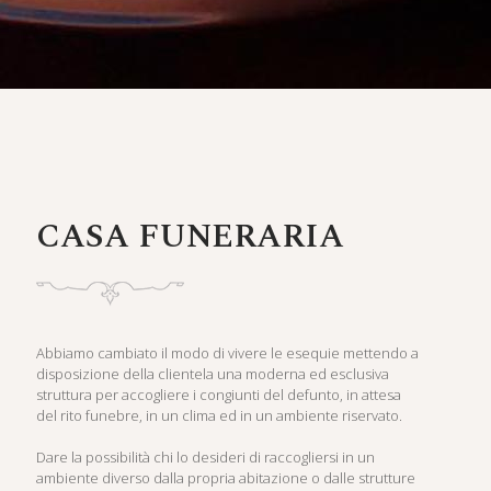
CASA FUNERARIA
Abbiamo cambiato il modo di vivere le esequie mettendo a
disposizione della clientela una moderna ed esclusiva
struttura per accogliere i congiunti del defunto, in attesa
del rito funebre, in un clima ed in un ambiente riservato.
Dare la possibilità chi lo desideri di raccogliersi in un
ambiente diverso dalla propria abitazione o dalle strutture