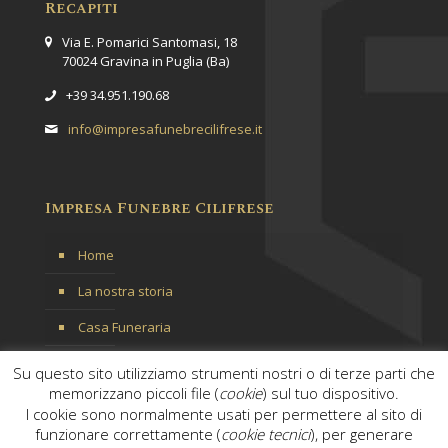
Recapiti
Via E. Pomarici Santomasi, 18
70024 Gravina in Puglia (Ba)
+39 34.951.190.68
info@impresafunebrecilifrese.it
Impresa Funebre Cilifrese
Home
La nostra storia
Casa Funeraria
Servizi
Su questo sito utilizziamo strumenti nostri o di terze parti che
memorizzano piccoli file (
cookie
) sul tuo dispositivo.
Contattaci
I cookie sono normalmente usati per permettere al sito di
funzionare correttamente (
cookie tecnici
), per generare