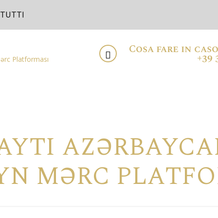
 TUTTI
Cosa fare in cas
+39 
ASA FUNERARIA
SERVIZI
CONTATTACI
SAYTI AZƏRBAYCA
YN MƏRC PLATFO