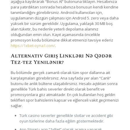
aşağıya kaydırarak “Bonus Al” butonuna tıklayın. Hesabınıza
para yatırdıktan sonrada hesabınıza bonusun kendi kendine
tanımlandığını görebilirsiniz. Android kullanıcıları için,
uygulamanın düzgün çalışması için Android 5. zero veya daha
yüksek bir sürüm gereklidir. Uygulama, yaklaşık 30 MB boş
alan tüketir, bu nedenle yeterli depolama alanınız
olduğundan emin olun. Kayıt aşamasında öncelikle
promosyon kodu bölümüne dikkat etmenizi tavsiye ederiz
https://1xbet-oyna1.com/
.
Alternativ Giriş Linkləri Nə Qədər
Tez-tez Yenilənir?
Bu bölümde gerçek zamanlı olarak tüm spor dallarına ait
karşılaşmaları görebilirsiniz. Ana sayfada yer alan “Canlı”
butonu ile anlık bültene ulaşabilirsiniz. Hesabı açtıktan sonra
genellikle Türk bahis severler direkt olarak benefit ve
promosyonlara göz atmaktadır. En çok kullanılan hoş geldin
teklifleri spor bahislerini kapsar ve eğlenceli vakit geçirmenizi
sağlar.
Türk casino severler genellikle slotlar ve accident gibi
oyun türlerine daha fazla eğilim göstermektedir.
App Store’u açıp “1xBet” olarak arama yaparak