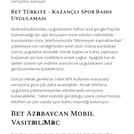
versiyonu sunuyor.
Bet Türkiye – Kazançlı Spor Bahis
Uygulaması
Android kullanıcıları, uygulamanın Yahoo and google Play’de
bulunmadığı için apk dosyasını resmi siteden indirmelidir.
Kurulumdan önce, telefonunuzda “Bilinmeyen kaynaklardan”
yüklemeye izin verdiğinizden emin olun. İndirip kurduktan
sonra, uygulama otomatik olarak başlar ve bahis yapmaya
başlamak için tüm özelliklere erişim sağlar. Aşağıda her iki
işletim sistemi için indirme sürecini ve uygulamanın cara
gereksinimlerini bulabilirsiniz.
Dürüst olmak gerekirse 1xBet APK kullanımı masaüstü
versiyona göre çok daha avantajlıdır. Ancak telefona
uygulama yükleyemeyenler elbette web versiyonu
kullanabilirler. 1xBet mobilde görüldüğü üzere cömert bonus
teklifleri ve çok sayıda spor bahis seçeneği bulunuyor.
Bet Azərbaycan Mobil
Vasitəsilə Mərc