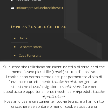
info@impresafunebrecilifrese.it
Impresa Funebre Cilifrese
Home
La nostra storia
Casa Funeraria
Servizi
Su questo sito utilizziamo strumenti nostri o di terze parti che
memorizzano piccoli file (
cookie
) sul tuo dispositivo.
Contattaci
I cookie sono normalmente usati per permettere al sito di
funzionare correttamente (
cookie tecnici
), per generare
statistiche di uso/navigazione (
cookie statistici
) e per
pubblicizzare opportunamente i nostri servizi/prodotti (
cookie
di profilazione
).
Possiamo usare direttamente i cookie tecnici, ma hai il diritto
di scegliere se abilitare o meno i cookie statistici e di