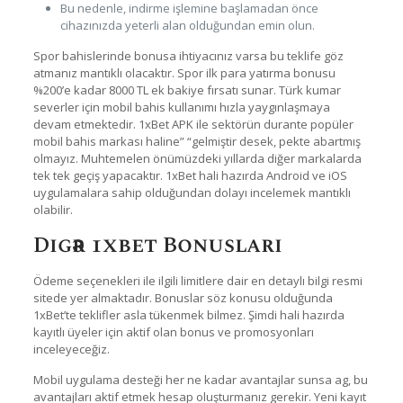
Bu nedenle, indirme işlemine başlamadan önce
cihazınızda yeterli alan olduğundan emin olun.
Spor bahislerinde bonusa ihtiyacınız varsa bu teklife göz
atmanız mantıklı olacaktır. Spor ilk para yatırma bonusu
%200’e kadar 8000 TL ek bakiye fırsatı sunar. Türk kumar
severler için mobil bahis kullanımı hızla yaygınlaşmaya
devam etmektedir. 1xBet APK ile sektörün durante popüler
mobil bahis markası haline” “gelmiştir desek, pekte abartmış
olmayız. Muhtemelen önümüzdeki yıllarda diğer markalarda
tek tek geçiş yapacaktır. 1xBet hali hazırda Android ve iOS
uygulamalara sahip olduğundan dolayı incelemek mantıklı
olabilir.
Digər 1xbet Bonusları
Ödeme seçenekleri ile ilgili limitlere dair en detaylı bilgi resmi
sitede yer almaktadır. Bonuslar söz konusu olduğunda
1xBet’te teklifler asla tükenmek bilmez. Şimdi hali hazırda
kayıtlı üyeler için aktif olan bonus ve promosyonları
inceleyeceğiz.
Mobil uygulama desteği her ne kadar avantajlar sunsa ag, bu
avantajları aktif etmek hesap oluşturmanız gerekir. Yeni kayıt