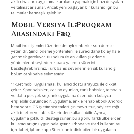
akıllı cihazlara uygulama kurulumu yapmak için bazı dosyaları
ve talimatlar sunar. Ancak yeni başlayan bir kullanıcı için bu
talimatlar karmaşık gelebilir.
Mobil Versiya Ilə Proqram
Arasındakı Fərq
Mobil indir işlemleri üzerine detaylı rehberler son derece
yeterlidir. Şimdi ödeme yöntemleri ile süreci daha kolay hale
getirmek gerekiyor. Bu bölüm ile en kullanışlı ödeme
yöntemlerini keşfederek para yatırma sürecini
basitleştirebilirsiniz. Türk bahis severlerin en sık kullandığı
bölüm canlı bahis sekmesidir.
“1xBet mobil uygulaması, kullanıcı dostu arayüzü ile dikkat
çeker. Spor bahisleri, casino oyunları, canlı bahisler, tombala
ve daha pek çok seçenek uygulama üzerinden kolayca
erişilebilir durumdadır. Uygulama, ankle rehab ebook Android
hem sobre iOS işletim sistemleri için mevcuttur, böylece çoğu
akıllı telefon ve tablet üzerinden kullanılabilir. Ayrıca,
uygulama çoklu dil desteği sunar, bu ag onu farklı ülkelerden
kullanıcılar için uygun hale getirir. IPhone ve iPad kullanıcıları
için 1xbet, Iphone app Store’dan indirilebilen bir uygulama