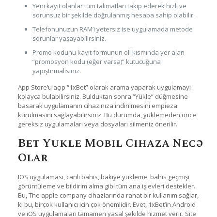
Yeni kayıt olanlar tüm talimatları takip ederek hızlı ve
sorunsuz bir şekilde doğrulanmış hesaba sahip olabilir.
Telefonunuzun RAM’i yetersiz ise uygulamada metode
sorunlar yaşayabilirsiniz.
Promo kodunu kayıt formunun oll kısmında yer alan
“promosyon kodu (eğer varsa)” kutucuğuna
yapıştırmalısınız.
App Store’u açıp “1xBet” olarak arama yaparak uygulamayı
kolayca bulabilirsiniz. Bulduktan sonra “Yükle” düğmesine
basarak uygulamanın cihazınıza indirilmesini empieza
kurulmasını sağlayabilirsiniz. Bu durumda, yüklemeden önce
gereksiz uygulamaları veya dosyaları silmeniz önerilir.
Bet Yukle Mobil Cihaza Necə
Olar
IOS uygulaması, canlı bahis, bakiye yükleme, bahis geçmişi
görüntüleme ve bildirim alma gibi tüm ana işlevleri destekler.
Bu, The apple company cihazlarında rahat bir kullanım sağlar,
ki bu, birçok kullanıcı için çok önemlidir. Evet, 1xBet’in Android
ve iOS uygulamaları tamamen yasal şekilde hizmet verir. Site