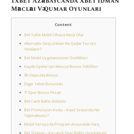
1xbet Azərbaycanda Xbet İdman
Mərcləri Və Qumar Oyunları
Content
Bet Yukle Mobil Cihaza Necə Olar
Alternativ Giriş Linkləri Nə Qədər Tez-tez
Yenilənir?
Bet Mobil Uygulamasının Özellikleri
Kayıtlı Üyeler Için Mevcut Bonus Teklifleri
İlk Depozi̇tə Bonus
Digər 1xbet Bonusları
Tl Spor Bonus Fırsatı
Bet Canlı Bahis Bölümü
Bet Promosyon Kodu – Kayıt Sırasında Ne
Yapmalısınız?
Mobil Versiya Ilə Proqram Arasındakı Fərq
Bet Türkiye – Kazançlı Spor Bahis Uygulaması