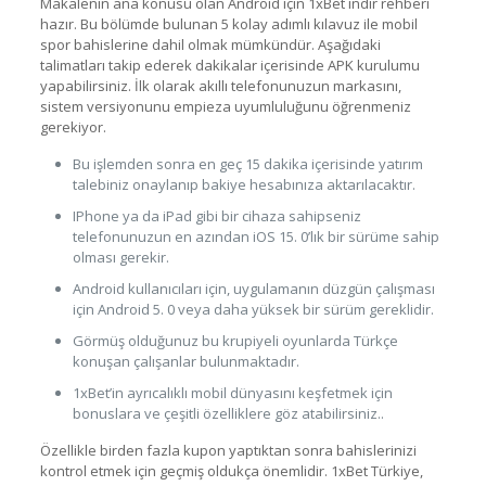
Makalenin ana konusu olan Android için 1xBet indir rehberi
hazır. Bu bölümde bulunan 5 kolay adımlı kılavuz ile mobil
spor bahislerine dahil olmak mümkündür. Aşağıdaki
talimatları takip ederek dakikalar içerisinde APK kurulumu
yapabilirsiniz. İlk olarak akıllı telefonunuzun markasını,
sistem versiyonunu empieza uyumluluğunu öğrenmeniz
gerekiyor.
Bu işlemden sonra en geç 15 dakika içerisinde yatırım
talebiniz onaylanıp bakiye hesabınıza aktarılacaktır.
IPhone ya da iPad gibi bir cihaza sahipseniz
telefonunuzun en azından iOS 15. 0’lık bir sürüme sahip
olması gerekir.
Android kullanıcıları için, uygulamanın düzgün çalışması
için Android 5. 0 veya daha yüksek bir sürüm gereklidir.
Görmüş olduğunuz bu krupiyeli oyunlarda Türkçe
konuşan çalışanlar bulunmaktadır.
1xBet’in ayrıcalıklı mobil dünyasını keşfetmek için
bonuslara ve çeşitli özelliklere göz atabilirsiniz..
Özellikle birden fazla kupon yaptıktan sonra bahislerinizi
kontrol etmek için geçmiş oldukça önemlidir. 1xBet Türkiye,