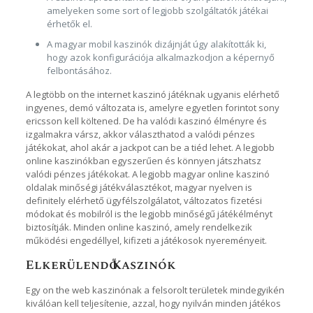
amelyeken some sort of legjobb szolgáltatók játékai
érhetők el.
A magyar mobil kaszinók dizájnját úgy alakították ki,
hogy azok konfigurációja alkalmazkodjon a képernyő
felbontásához.
A legtöbb on the internet kaszinó játéknak ugyanis elérhető
ingyenes, demó változata is, amelyre egyetlen forintot sony
ericsson kell költened. De ha valódi kaszinó élményre és
izgalmakra vársz, akkor választhatod a valódi pénzes
játékokat, ahol akár a jackpot can be a tiéd lehet. A legjobb
online kaszinókban egyszerűen és könnyen játszhatsz
valódi pénzes játékokat. A legjobb magyar online kaszinó
oldalak minőségi játékválasztékot, magyar nyelven is
definitely elérhető ügyfélszolgálatot, változatos fizetési
módokat és mobilról is the legjobb minőségű játékélményt
biztosítják. Minden online kaszinó, amely rendelkezik
működési engedéllyel, kifizeti a játékosok nyereményeit.
Elkerülendő Kaszinók
Egy on the web kaszinónak a felsorolt területek mindegyikén
kiválóan kell teljesítenie, azzal, hogy nyilván minden játékos