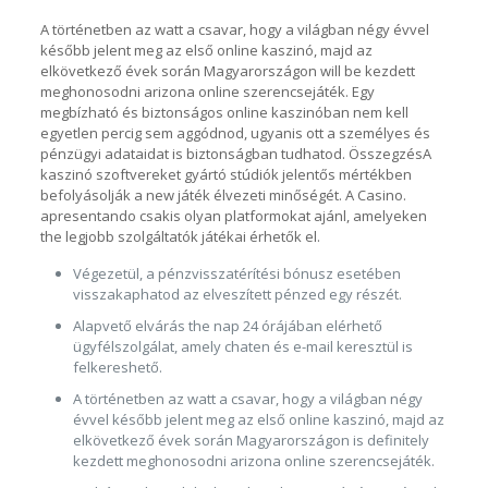
A történetben az watt a csavar, hogy a világban négy évvel
később jelent meg az első online kaszinó, majd az
elkövetkező évek során Magyarországon will be kezdett
meghonosodni arizona online szerencsejáték. Egy
megbízható és biztonságos online kaszinóban nem kell
egyetlen percig sem aggódnod, ugyanis ott a személyes és
pénzügyi adataidat is biztonságban tudhatod. ÖsszegzésA
kaszinó szoftvereket gyártó stúdiók jelentős mértékben
befolyásolják a new játék élvezeti minőségét. A Casino.
apresentando csakis olyan platformokat ajánl, amelyeken
the legjobb szolgáltatók játékai érhetők el.
Végezetül, a pénzvisszatérítési bónusz esetében
visszakaphatod az elveszített pénzed egy részét.
Alapvető elvárás the nap 24 órájában elérhető
ügyfélszolgálat, amely chaten és e-mail keresztül is
felkereshető.
A történetben az watt a csavar, hogy a világban négy
évvel később jelent meg az első online kaszinó, majd az
elkövetkező évek során Magyarországon is definitely
kezdett meghonosodni arizona online szerencsejáték.