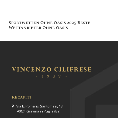
Sportwetten Ohne Oasis 2025 Beste
Wettanbieter Ohne Oasis
Recapiti
Via E. Pomarici Santomasi, 18
70024 Gravina in Puglia (Ba)