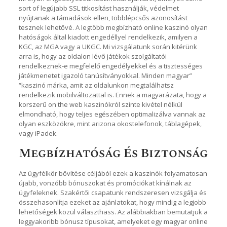
sort of legújabb SSL titkosítást használják, védelmet
nyújtanak a támadások ellen, többlépcsős azonosítást
tesznek lehetővé. A legtöbb megbízható online kaszinó olyan
hatóságok által kiadott engedéllyel rendelkezik, amilyen a
KGC, az MGA vagy a UKGC. Mi vizsgálatunk során kitérünk
arra is, hogy az oldalon lévő játékok szolgáltatói
rendelkeznek-e megfelelő engedélyekkel és a tisztességes
játékmenetet igazoló tanúsítványokkal. Minden magyar”
“kaszinó márka, amit az oldalunkon megtalálhatsz
rendelkezik mobilváltozattal is. Ennek a magyarázata, hogy a
korszerű on the web kaszinókról szinte kivétel nélkül
elmondható, hogy teljes egészében optimalizálva vannak az
olyan eszközökre, mint arizona okostelefonok, táblagépek,
vagy iPadek.
Megbízhatóság És Biztonság
Az ügyfélkör bővítése céljából ezek a kaszinók folyamatosan
újabb, vonzóbb bónuszokat és promóciókat kínálnak az
ügyfeleknek. Szakértői csapatunk rendszeresen vizsgálja és
összehasonlítja ezeket az ajánlatokat, hogy mindig a legjobb
lehetőségek közül választhass. Az alábbiakban bemutatjuk a
leggyakoribb bónusz típusokat, amelyeket egy magyar online