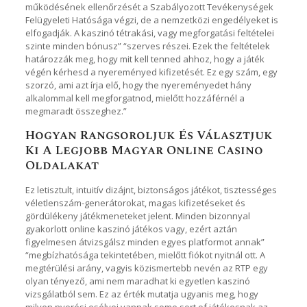
működésének ellenőrzését a Szabályozott Tevékenységek
Felügyeleti Hatósága végzi, de a nemzetközi engedélyeket is
elfogadják. A kaszinó tétrakási, vagy megforgatási feltételei
szinte minden bónusz” “szerves részei. Ezek the feltételek
határozzák meg, hogy mit kell tenned ahhoz, hogy a játék
végén kérhesd a nyereményed kifizetését. Ez egy szám, egy
szorzó, ami azt írja elő, hogy the nyereményedet hány
alkalommal kell megforgatnod, mielőtt hozzáférnél a
megmaradt összeghez.”
Hogyan Rangsoroljuk És Választjuk
Ki A Legjobb Magyar Online Casino
Oldalakat
Ez letisztult, intuitív dizájnt, biztonságos játékot, tisztességes
véletlenszám-generátorokat, magas kifizetéseket és
gördülékeny játékmeneteket jelent. Minden bizonnyal
gyakorlott online kaszinó játékos vagy, ezért aztán
figyelmesen átvizsgálsz minden egyes platformot annak”
“megbízhatósága tekintetében, mielőtt fiókot nyitnál ott. A
megtérülési arány, vagyis közismertebb nevén az RTP egy
olyan tényező, ami nem maradhat ki egyetlen kaszinó
vizsgálatból sem. Ez az érték mutatja ugyanis meg, hogy