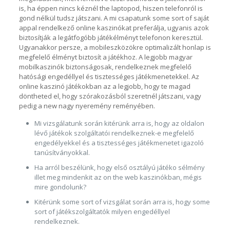
is, ha éppen nincs kéznél the laptopod, hiszen telefonról is
gond nélkül tudsz játszani. A mi csapatunk some sort of saját
appal rendelkező online kaszinókat preferálja, ugyanis azok
biztosítják a legátfogóbb játékélményt telefonon keresztül.
Ugyanakkor persze, a mobileszközökre optimalizált honlap is
megfelelő élményt biztosít a játékhoz. A legjobb magyar
mobilkaszinók biztonságosak, rendelkeznek megfelelő
hatósági engedéllyel és tisztességes játékmenetekkel. Az
online kaszinó játékokban az a legjobb, hogy te magad
döntheted el, hogy szórakozásból szeretnél játszani, vagy
pedig a new nagy nyeremény reményében.
Mi vizsgálatunk során kitérünk arra is, hogy az oldalon
lévő játékok szolgáltatói rendelkeznek-e megfelelő
engedélyekkel és a tisztességes játékmenetet igazoló
tanúsítványokkal.
Ha arról beszélünk, hogy első osztályú játéko sélmény
illet meg mindenkit az on the web kaszinókban, mégis
mire gondolunk?
Kitérünk some sort of vizsgálat során arra is, hogy some
sort of játékszolgáltatók milyen engedéllyel
rendelkeznek.