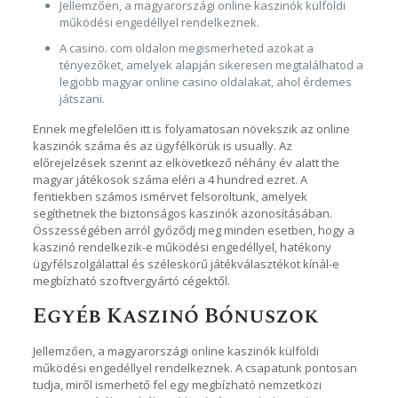
Jellemzően, a magyarországi online kaszinók külföldi
működési engedéllyel rendelkeznek.
A casino. com oldalon megismerheted azokat a
tényezőket, amelyek alapján sikeresen megtalálhatod a
legjobb magyar online casino oldalakat, ahol érdemes
játszani.
Ennek megfelelően itt is folyamatosan növekszik az online
kaszinók száma és az ügyfélkörük is usually. Az
előrejelzések szerint az elkövetkező néhány év alatt the
magyar játékosok száma eléri a 4 hundred ezret. A
fentiekben számos ismérvet felsoroltunk, amelyek
segíthetnek the biztonságos kaszinók azonosításában.
Összességében arról győződj meg minden esetben, hogy a
kaszinó rendelkezik-e működési engedéllyel, hatékony
ügyfélszolgálattal és széleskörű játékválasztékot kínál-e
megbízható szoftvergyártó cégektől.
Egyéb Kaszinó Bónuszok
Jellemzően, a magyarországi online kaszinók külföldi
működési engedéllyel rendelkeznek. A csapatunk pontosan
tudja, miről ismerhető fel egy megbízható nemzetközi