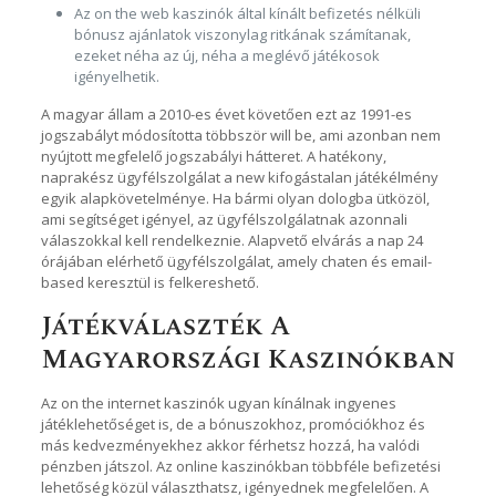
Az on the web kaszinók által kínált befizetés nélküli
bónusz ajánlatok viszonylag ritkának számítanak,
ezeket néha az új, néha a meglévő játékosok
igényelhetik.
A magyar állam a 2010-es évet követően ezt az 1991-es
jogszabályt módosította többször will be, ami azonban nem
nyújtott megfelelő jogszabályi hátteret. A hatékony,
naprakész ügyfélszolgálat a new kifogástalan játékélmény
egyik alapkövetelménye. Ha bármi olyan dologba ütközöl,
ami segítséget igényel, az ügyfélszolgálatnak azonnali
válaszokkal kell rendelkeznie. Alapvető elvárás a nap 24
órájában elérhető ügyfélszolgálat, amely chaten és email-
based keresztül is felkereshető.
Játékválaszték A
Magyarországi Kaszinókban
Az on the internet kaszinók ugyan kínálnak ingyenes
játéklehetőséget is, de a bónuszokhoz, promóciókhoz és
más kedvezményekhez akkor férhetsz hozzá, ha valódi
pénzben játszol. Az online kaszinókban többféle befizetési
lehetőség közül választhatsz, igényednek megfelelően. A