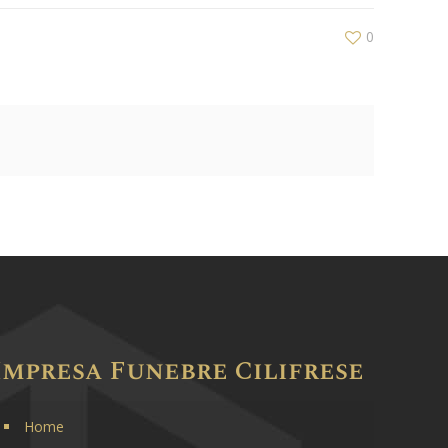
0
Impresa Funebre Cilifrese
Home