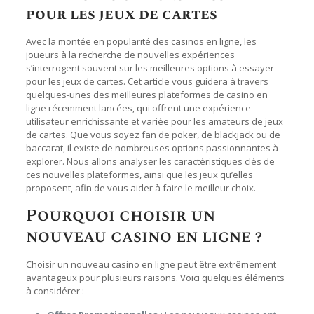
pour les jeux de cartes
Avec la montée en popularité des casinos en ligne, les
joueurs à la recherche de nouvelles expériences
s’interrogent souvent sur les meilleures options à essayer
pour les jeux de cartes. Cet article vous guidera à travers
quelques-unes des meilleures plateformes de casino en
ligne récemment lancées, qui offrent une expérience
utilisateur enrichissante et variée pour les amateurs de jeux
de cartes. Que vous soyez fan de poker, de blackjack ou de
baccarat, il existe de nombreuses options passionnantes à
explorer. Nous allons analyser les caractéristiques clés de
ces nouvelles plateformes, ainsi que les jeux qu’elles
proposent, afin de vous aider à faire le meilleur choix.
Pourquoi choisir un
nouveau casino en ligne ?
Choisir un nouveau casino en ligne peut être extrêmement
avantageux pour plusieurs raisons. Voici quelques éléments
à considérer :