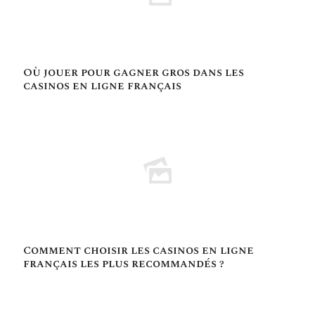
Où jouer pour gagner gros dans les
casinos en ligne français
Comment choisir les casinos en ligne
français les plus recommandés ?