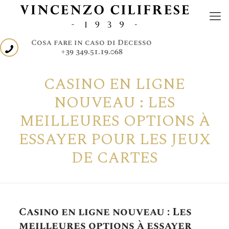
Cosa fare in caso di Decesso
+39 349.51.19.068
CASINO EN LIGNE
NOUVEAU : LES
MEILLEURES OPTIONS À
ESSAYER POUR LES JEUX
DE CARTES
Casino en ligne nouveau : Les
meilleures options à essayer