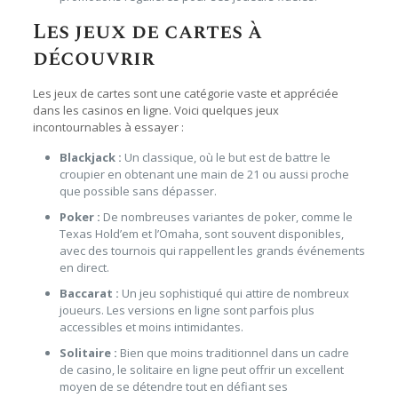
Les jeux de cartes à
découvrir
Les jeux de cartes sont une catégorie vaste et appréciée
dans les casinos en ligne. Voici quelques jeux
incontournables à essayer :
Blackjack :
Un classique, où le but est de battre le
croupier en obtenant une main de 21 ou aussi proche
que possible sans dépasser.
Poker :
De nombreuses variantes de poker, comme le
Texas Hold’em et l’Omaha, sont souvent disponibles,
avec des tournois qui rappellent les grands événements
en direct.
Baccarat :
Un jeu sophistiqué qui attire de nombreux
joueurs. Les versions en ligne sont parfois plus
accessibles et moins intimidantes.
Solitaire :
Bien que moins traditionnel dans un cadre
de casino, le solitaire en ligne peut offrir un excellent
moyen de se détendre tout en défiant ses