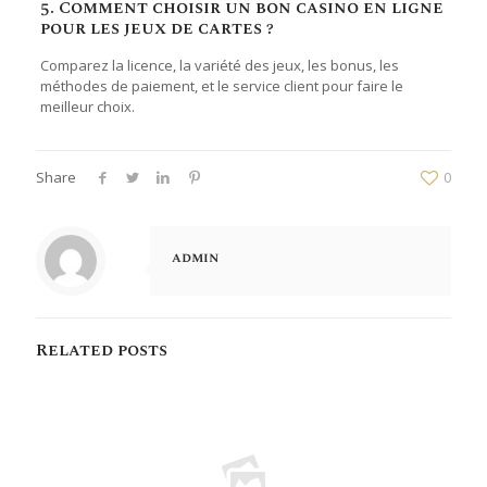
5. Comment choisir un bon casino en ligne
pour les jeux de cartes ?
Comparez la licence, la variété des jeux, les bonus, les
méthodes de paiement, et le service client pour faire le
meilleur choix.
Share
0
admin
Related posts