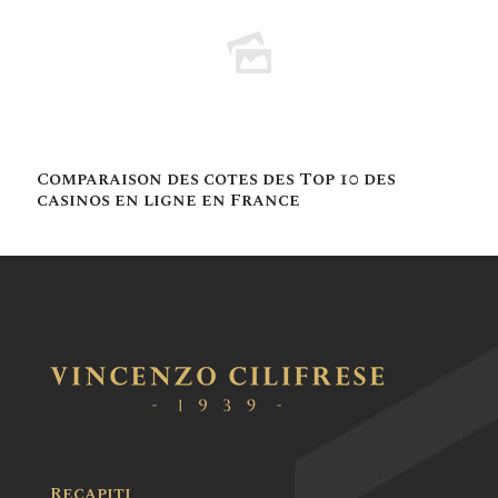
Comparaison des cotes des Top 10 des
casinos en ligne en France
Recapiti