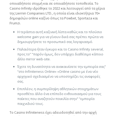
οποιαδήποτε στιγμή και σε οποιαδήποτε τοποθεσία. To
Casino Infinity ιδρύθηκε το 2022 και λειτουργεί από τα χέρια
της Liernin Companies LTD., η οποία είναι ιδιοκτήτρια 70+
δημοφιλών online καζίνο όπως τα Powbet, Sportaza και
Frumzi.
Η τεράστια αυτή καζινική λίστα καθώς και το πλούσιο
welcome gain για να γίνουν δικά σας πρέπει πρώτα να
δημιουργήσετε το προσωπικό σας λογαριασμό.
Παλαιότερα ήταν έγκυρο και το Casino Infinity several,
προς το” “παρόν όμως, δεν υπάρχει διαθέσιμο κάποιο
άλλο mirror web-site.
Έχετε τη δυνατότητα να ανακαινίσετε την εμπειρία σας”
“στο Infiniteness Online» «Online casino με ένα νέο
αρχηγικό σχεδιασμένο να υποστηρίζει τις αναφορές
σας.
Επιπλέον, η συμπερίληψη αθλητικών στοιχημάτων
προσθέτει άλλο ένα επίπεδο ενθουσιασμού για τους
παίκτες που αναζητούν ποικιλία στην” “εμπειρία
παιχνιδιού τους.
Το Casino Infiniteness έχει αδειοδοτηθεί από την αρχή