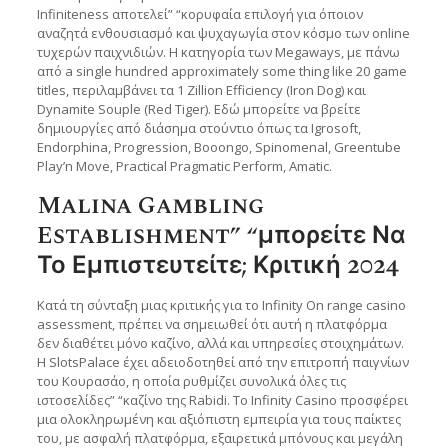
Infiniteness αποτελεί” “κορυφαία επιλογή για όποιον
αναζητά ενθουσιασμό και ψυχαγωγία στον κόσμο των online
τυχερών παιχνιδιών. Η κατηγορία των Megaways, με πάνω
από a single hundred approximately some thing like 20 game
titles, περιλαμβάνει τα 1 Zillion Efficiency (Iron Dog) και
Dynamite Souple (Red Tiger). Εδώ μπορείτε να βρείτε
δημιουργίες από διάσημα στούντιο όπως τα Igrosoft,
Endorphina, Progression, Booongo, Spinomenal, Greentube
Play’n Move, Practical Pragmatic Perform, Amatic.
Malina Gambling
Establishment” “μπορείτε Να
Το Εμπιστευτείτε; Κριτική 2024
Κατά τη σύνταξη μιας κριτικής για το Infinity On range casino
assessment, πρέπει να σημειωθεί ότι αυτή η πλατφόρμα
δεν διαθέτει μόνο καζίνο, αλλά και υπηρεσίες στοιχημάτων.
Η SlotsPalace έχει αδειοδοτηθεί από την επιτροπή παιγνίων
του Κουρασάο, η οποία ρυθμίζει συνολικά όλες τις
ιστοσελίδες” “καζίνο της Rabidi. Το Infinity Casino προσφέρει
μια ολοκληρωμένη και αξιόπιστη εμπειρία για τους παίκτες
του, με ασφαλή πλατφόρμα, εξαιρετικά μπόνους και μεγάλη