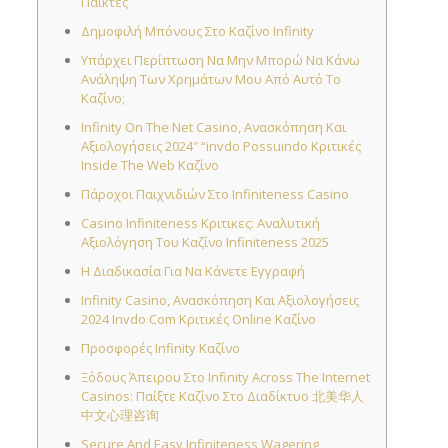
Παίκτες
Δημοφιλή Μπόνους Στο Καζίνο Infinity
Υπάρχει Περίπτωση Να Μην Μπορώ Να Κάνω
Ανάληψη Των Χρημάτων Μου Από Αυτό Το
Καζίνο;
Infinity On The Net Casino, Ανασκόπηση Και
Αξιολογήσεις 2024″ “invdo Possuindo Κριτικές
Inside The Web Καζίνο
Πάροχοι Παιχνιδιών Στο Infiniteness Casino
Casino Infiniteness Κριτικες: Αναλυτική
Αξιολόγηση Του Καζίνο Infiniteness 2025
Η Διαδικασία Για Να Κάνετε Εγγραφή
Infinity Casino, Ανασκόπηση Και Αξιολογήσεις
2024 Invdo Com Κριτικές Online Καζίνο
Προσφορές Infinity Καζίνο
Ξόδους Άπειρου Στο Infinity Across The Internet
Casinos: Παίξτε Καζίνο Στο Διαδίκτυο 北美华人
中文心理咨询
Secure And Easy Infiniteness Wagering