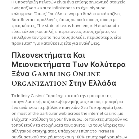
Η υποστήριξη πελατών είναι ένα επίσης σημαντικό στοιχείο
ενός καζίνο » « και το Infiniteness το έχει σίγουρα
καλυμμένο. Όπως” “σε όλα τα νόμιμα διαδικτυακά καζίνο,
διατίθενται παραλλαγές, όπως ρωσικό πόκερ, πόκερ με
τρεις κάρτες, The state of texas have em, κ. Η διαδικασία
είναι εύκολη και απλή, επιτρέποντας στους χρήστες να
επιλέξουν τον τρόπο που τους βολεύει περισσότερο, είτε
πρόκειται” “για καταθέσεις είτε για αναλήψεις.
Πλεονεκτήματα Και
Μειονεκτήματα Των Καλύτερα
Ξένα Gambling Online
Organization Στην Ελλάδα
Το Infinity Casino” “προέρχεται από την εμπειρία της
επαγγελματικής καζινοκυβερνησής μας και σας προσφέρει
ένα ανώπλου περιβάλλον παιγνιών. Στα Τα κορυφαία ξένα
on most of the particular web across the internet casino, με
ελάχιστη κατάθεση τα your five ευρώ, οι παίκτες μπορούν να
τοποθετούν τα στοιχήματά τους άνετα. Για τους λάτρεις του
αθλητικού στοιχήματος, υπάρχουν επίσης το increase
συνδυαστικού στοιχήματος και η 100% επιστροφή χρημάτων