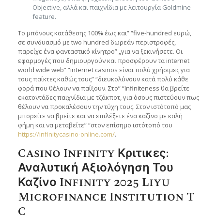
Objective, αλλά και παιχνίδια με λειτουργία Goldmine
feature.
Το μπόνους κατάθεσης 100% έως και” “five-hundred ευρώ,
σε συνδυασμό με two hundred δωρεάν περιστροφές,
παρείχε ένα φανταστικό κίνητρο” „για να ξεκινήσετε. Οι
εφαρμογές που δημιουργούν και προσφέρουν τα internet
world wide web” “internet casinos είναι πολύ χρήσιμες για
τους παίκτες καθώς τους” “διευκολύνουν κατά πολύ κάθε
φορά που θέλουν να παίξουν. Στο” “Infiniteness θα βρείτε
εκατοντάδες παιχνίδια με τζάκποτ, για όσους πιστεύουν πως
θέλουν να προκαλέσουν την τύχη τους. Στον ιστότοπό μας
μπορείτε να βρείτε και να επιλέξετε ένα καζίνο με καλή
φήμη και να μεταβείτε” “στον επίσημο ιστότοπό του
https://infinitycasino-online.com/
.
Casino Infinity Κριτικες:
Αναλυτική Αξιολόγηση Του
Καζίνο Infinity 2025 Liyu
Microfinance Institution T
C