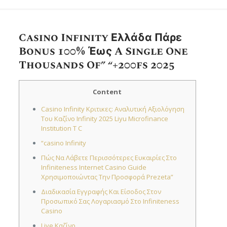
Casino Infinity Ελλάδα Πάρε
Bonus 100% Έως A Single One
Thousands Of” “+200fs 2025
Content
Casino Infinity Κριτικες: Αναλυτική Αξιολόγηση
Του Καζίνο Infinity 2025 Liyu Microfinance
Institution T C
“casino Infinity
Πώς Να Λάβετε Περισσότερες Ευκαιρίες Στο
Infiniteness Internet Casino Guide
Χρησιμοποιώντας Την Προσφορά Prezeta”
Διαδικασία Εγγραφής Και Είσοδος Στον
Προσωπικό Σας Λογαριασμό Στο Infiniteness
Casino
Live Καζίνο