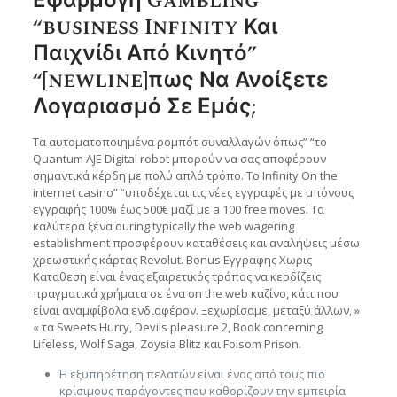
Εφαρμογή Gambling”
“business Infinity Και
Παιχνίδι Από Κινητό”
“[newline]πως Να Ανοίξετε
Λογαριασμό Σε Εμάς;
Τα αυτοματοποιημένα ρομπότ συναλλαγών όπως” “το
Quantum AJE Digital robot μπορούν να σας αποφέρουν
σημαντικά κέρδη με πολύ απλό τρόπο. Το Infinity On the
internet casino” “υποδέχεται τις νέες εγγραφές με μπόνους
εγγραφής 100% έως 500€ μαζί με a 100 free moves. Τα
καλύτερα ξένα during typically the web wagering
establishment προσφέρουν καταθέσεις και αναλήψεις μέσω
χρεωστικής κάρτας Revolut. Bonus Εγγραφης Χωρις
Καταθεση είναι ένας εξαιρετικός τρόπος να κερδίζεις
πραγματικά χρήματα σε ένα on the web καζίνο, κάτι που
είναι αναμφίβολα ενδιαφέρον. Ξεχωρίσαμε, μεταξύ άλλων, »
« τα Sweets Hurry, Devils pleasure 2, Book concerning
Lifeless, Wolf Saga, Zoysia Blitz και Foisom Prison.
Η εξυπηρέτηση πελατών είναι ένας από τους πιο
κρίσιμους παράγοντες που καθορίζουν την εμπειρία