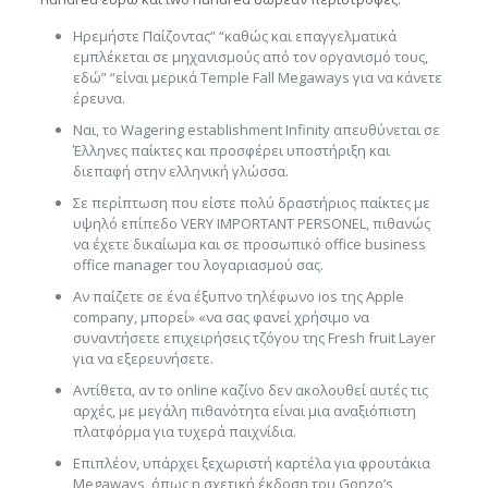
Ηρεμήστε Παίζοντας” “καθώς και επαγγελματικά
εμπλέκεται σε μηχανισμούς από τον οργανισμό τους,
εδώ” “είναι μερικά Temple Fall Megaways για να κάνετε
έρευνα.
Ναι, το Wagering establishment Infinity απευθύνεται σε
Έλληνες παίκτες και προσφέρει υποστήριξη και
διεπαφή στην ελληνική γλώσσα.
Σε περίπτωση που είστε πολύ δραστήριος παίκτες με
υψηλό επίπεδο VERY IMPORTANT PERSONEL, πιθανώς
να έχετε δικαίωμα και σε προσωπικό office business
office manager του λογαριασμού σας.
Αν παίζετε σε ένα έξυπνο τηλέφωνο ios της Apple
company, μπορεί» «να σας φανεί χρήσιμο να
συναντήσετε επιχειρήσεις τζόγου της Fresh fruit Layer
για να εξερευνήσετε.
Αντίθετα, αν το online καζίνο δεν ακολουθεί αυτές τις
αρχές, με μεγάλη πιθανότητα είναι μια αναξιόπιστη
πλατφόρμα για τυχερά παιχνίδια.
Επιπλέον, υπάρχει ξεχωριστή καρτέλα για φρουτάκια
Megaways, όπως η σχετική έκδοση του Gonzo’s