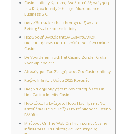
Casino Infinity Κριτικες: Αναλυτική Αξιολόγηση
Του Καζίνο Infinity 2025 Liyu Microfinance
Business S C
Παιχνίδια Make That Through Καζίνο Στο
Betting Establishment Infinity
Περιγραφή Ανεξάρτητων Ελεγκτών Και
Πιστοποιήσεων Για Τα” “καλύτερα Ξένα Online
Casino
De Voordelen Truck Het Casino Zonder Cruks
Voor Vip-spelers
Αξιολόγηση Του Στοιχήματος Στο Casino Infinity
Καζίνο Infinity Ελλάδα 2025 Κριτικές
Πως Να Δημιουργήσετε Λογαριασμό Στο On
Line Casino Infinity Casino
Ποιο Είναι Το Ελάχιστο Ποσό Που Πρέπει Να
Καταθέσω Για Να Παίξω Στο Infiniteness Casino
Ελλάδα;
Μπόνους On The Web On The Internet Casino
Infiniteness Για Παίκτες Και Καλύτερους