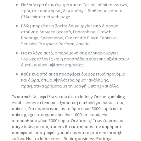
Παλαιότερα ήταν έγκυρο και το Casino Infiniteness two,
προς το παρόν όμως, δεν υπάρχει διαθέσιμο κάποιο
άλλο mirror net web page.
Εδώ μπορείτε να βρείτε δημιουργίες από διάσημα
στούντιο όπως τα Igrosoft, Endorphina, Growth,
Booongo, Spinomenal, Greentube Play’n Continue,
Sensible Pragmatic Perform, Amatic.
Για το λόγο αυτό, η παραμονή στις ολοκαίνουργιες
νομικές αλλαγές και η προσπάθεια εύρεσης αξιόπιστων
δικτύων είναι υψίστης σημασίας.
Κάθε ένα από αυτά προσφέρει διαφορετικά προνόμια
και δώρα, όπως υψηλότερα όρια” “ανάληψης,
πραγματικά χρήματα με τη μορφή Getting και άλλα.
Εν κατακλείδι, οφείλω να πω ότι το Infinity Online gambling
establishment είναι μια εξαιρετική επιλογή για όλους τους
παίκτες. Για παράδειγμα, αν το όριο είναι 3000 ευρώ και ο
παίκτης έχει στοιχηματίσει five 1000s of ευρώ, θα
αποσυρθούν μόνο 3000 ευρώ. Οι λάτρεις” “των ζωντανών
παιχνιδιών με τους traders θα εκτιμήσουν την παρόμοια
προσφορά επιστροφής χρημάτων για τα proceed through
καζίνο. Ναι, το Infiniteness Betting business Portugal