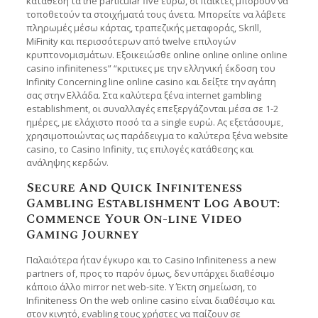
κατάθεση τα the particular five ευρώ, οι παίκτες μπορούν να
τοποθετούν τα στοιχήματά τους άνετα. Μπορείτε να λάβετε
πληρωμές μέσω κάρτας, τραπεζικής μεταφοράς, Skrill,
MiFinity και περισσότερων από twelve επιλογών
κρυπτονομισμάτων. Εξοικειώσθε online online online online
casino infiniteness” “κριτικες με την ελληνική έκδοση του
Infinity Concerning line online casino και δείξτε την αγάπη
σας στην Ελλάδα. Στα καλύτερα ξένα internet gambling
establishment, οι συναλλαγές επεξεργάζονται μέσα σε 1-2
ημέρες, με ελάχιστο ποσό τα a single ευρώ. Ας εξετάσουμε,
χρησιμοποιώντας ως παράδειγμα το καλύτερα ξένα website
casino, το Casino Infinity, τις επιλογές κατάθεσης και
ανάληψης κερδών.
Secure And Quick Infiniteness
Gambling Establishment Log About:
Commence Your On-line Video
Gaming Journey
Παλαιότερα ήταν έγκυρο και το Casino Infiniteness a new
partners of, προς το παρόν όμως, δεν υπάρχει διαθέσιμο
κάποιο άλλο mirror net web-site. Υ Έκτη σημείωση, το
Infiniteness On the web online casino είναι διαθέσιμο και
στον κινητό, ενabling τους χρήστες να παίζουν σε