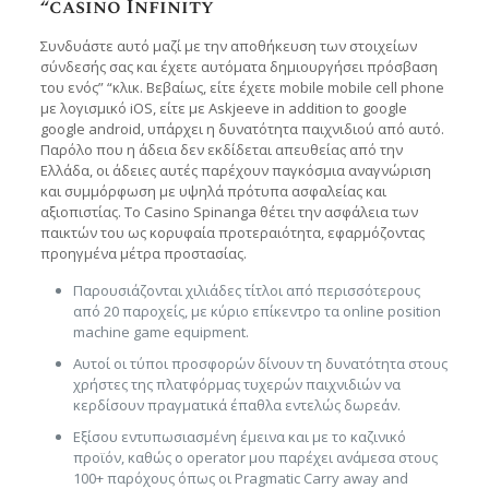
“casino Infinity
Συνδυάστε αυτό μαζί με την αποθήκευση των στοιχείων
σύνδεσής σας και έχετε αυτόματα δημιουργήσει πρόσβαση
του ενός” “κλικ. Βεβαίως, είτε έχετε mobile mobile cell phone
με λογισμικό iOS, είτε με Askjeeve in addition to google
google android, υπάρχει η δυνατότητα παιχνιδιού από αυτό.
Παρόλο που η άδεια δεν εκδίδεται απευθείας από την
Ελλάδα, οι άδειες αυτές παρέχουν παγκόσμια αναγνώριση
και συμμόρφωση με υψηλά πρότυπα ασφαλείας και
αξιοπιστίας. Το Casino Spinanga θέτει την ασφάλεια των
παικτών του ως κορυφαία προτεραιότητα, εφαρμόζοντας
προηγμένα μέτρα προστασίας.
Παρουσιάζονται χιλιάδες τίτλοι από περισσότερους
από 20 παροχείς, με κύριο επίκεντρο τα online position
machine game equipment.
Αυτοί οι τύποι προσφορών δίνουν τη δυνατότητα στους
χρήστες της πλατφόρμας τυχερών παιχνιδιών να
κερδίσουν πραγματικά έπαθλα εντελώς δωρεάν.
Εξίσου εντυπωσιασμένη έμεινα και με το καζινικό
προϊόν, καθώς ο operator μου παρέχει ανάμεσα στους
100+ παρόχους όπως οι Pragmatic Carry away and