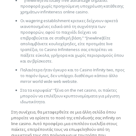
” “[newline]Ένα totally free advantage σημαίνει
προσφορά χωρίς προηγούμενη υποχρέωση κατάθεσης
χρημάτων infiniteness online casino.
Οι wagering establishment κριτικες δείχνουν αρκετά
ικανοποιημένες ειδικά από τη συχνότητα των
προσφορών, αφού το παιχνίδι δείχνει να
επιβραβεύεται σε σταθερή βάση.” “[newline]Είτε
απολαμβάνετε κουλοχέρηδες, είτε προτιμάτε live
τραπέζια, το Casino Infiniteness σας επιτρέπει να
παίξετε εύκολα, γρήγορα και χωρίς περιορισμούς όπου
και αν βρίσκεστε.
Παλαιότερα ήταν έγκυρο και το Casino Infinity two, προς
το παρόν όμως, δεν υπάρχει διαθέσιμο κάποιο άλλο
mirror world wide web website.
Στα τα κορυφαία” “ξένα on the net casino, οι παίκτες
μπορούν να επιλέξουν κρυπτονομίσματα για μέγιστη
ιδιωτικότητα.
Στη συνέχεια, θα μεταφερθείτε σε μια άλλη σελίδα όπου
μπορείτε να ορίσετε το ποσό της επένδυσής σας infinity on
line casino. Αυτό προσφέρει μια επιπλέον ευελιξία στους
παίκτες, επιτρέποντάς τους να επωφεληθούν από τη
συμμετοχή τους στο πρόγραμμα με τον τρόπο που