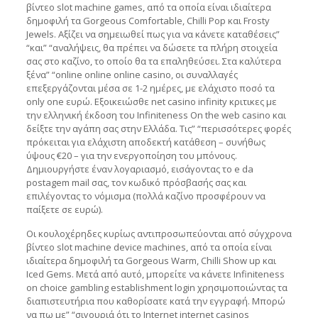
βίντεο slot machine games, από τα οποία είναι ιδιαίτερα
δημοφιλή τα Gorgeous Comfortable, Chilli Pop και Frosty
Jewels. Αξίζει να σημειωθεί πως για να κάνετε καταθέσεις”
“και” “αναλήψεις, θα πρέπει να δώσετε τα πλήρη στοιχεία
σας στο καζίνο, το οποίο θα τα επαληθεύσει. Στα καλύτερα
ξένα” “online online online casino, οι συναλλαγές
επεξεργάζονται μέσα σε 1-2 ημέρες, με ελάχιστο ποσό τα
only one ευρώ. Εξοικειώσθε net casino infinity κριτικες με
την ελληνική έκδοση του Infiniteness On the web casino και
δείξτε την αγάπη σας στην Ελλάδα. Τις” “περισσότερες φορές
πρόκειται για ελάχιστη αποδεκτή κατάθεση – συνήθως
ύψους €20 – για την ενεργοποίηση του μπόνους.
Δημιουργήστε έναν λογαριασμό, εισάγοντας το e da
postagem mail σας, τον κωδικό πρόσβασής σας και
επιλέγοντας το νόμισμα (πολλά καζίνο προσφέρουν να
παίξετε σε ευρώ).
Οι κουλοχέρηδες κυρίως αντιπροσωπεύονται από σύγχρονα
βίντεο slot machine device machines, από τα οποία είναι
ιδιαίτερα δημοφιλή τα Gorgeous Warm, Chilli Show up και
Iced Gems. Μετά από αυτό, μπορείτε να κάνετε Infiniteness
on choice gambling establishment login χρησιμοποιώντας τα
διαπιστευτήρια που καθορίσατε κατά την εγγραφή. Μπορώ
να πω με” “σιγουριά ότι το Internet internet casinos