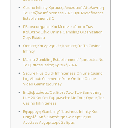
Casino Infinity Κριτικες: Αναλυτική Αξιολόγηση
Του Καζίνο Infiniteness 2025 Liyu Microfinance
Establishment S C
Πλεονεκτήματα Και Μειονεκτήματα Των
Καλύτερα Ξένα Online Gambling Organization
Στην Ελλάδα
Θετικές Και Αρνητικές Κριτικές Για Το Casino
Infinity
Malina Gambling Establishment” “μπορείτε Να
Το Εμπιστευτείτε; Κριτική 2024
Secure Plus Quick Infiniteness On Line Casino
Log About: Commence Your On-line Online
Video Gaming Journey
Επιβεβαιώστε, Ότι Είστε Άνω Των Something
Like 20 Και Οτι Συμφωνείτε Με Τους Όρους Της
Casino Infiniteness
Εφαρμογή Gambling” “business Infinity Και
Παιχνίδι Από Κινητό” “[newline]πως Να
Ανοίξετε Λογαριασμό Σε Εμάς;