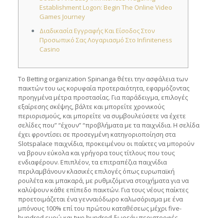
Establishment Logon: Begin The Online Video
Games Journey
Διαδικασία Εγγραφής Και Είσοδος Στον
Προσωπικό Σας Λογαριασμό Στο Infiniteness
Casino
Το Betting organization Spinanga θέτει την ασφάλεια των
παικτών του ως κορυφαία προτεραιότητα, εφαρμόζοντας
προηγμένα μέτρα προστασίας. Για παράδειγμα, επιλογές
εξαίρεσης σκέψης, βάλτε και μπορείτε χρονικούς
περιορισμούς, και μπορείτε να συμβουλεύσετε να έχετε
σελίδες που” “έχουν” “προβλήματα με τα παιχνίδια. Η σελίδα
έχει φροντίσει σε προσεγμένη κατηγοριοποίηση στα
Slotspalace παιχνίδια, προκειμένου οι παίκτες να μπορούν
να βρουν εύκολα και γρήγορα τους τίτλους που τους
ενδιαφέρουν. Επιπλέον, τα επιτραπέζια παιχνίδια
περιλαμβάνουν κλασικές επιλογές όπως ευρωπαϊκή
ρουλέτα και μπακαρά, με ρυθμιζόμενα στοιχήματα για να
καλύψουν κάθε επίπεδο παικτών. Για τους νέους παίκτες
προετοιμάζεται ένα γενναιόδωρο καλωσόρισμα με ένα
μπόνους 100% επί του πρώτου καταθέσεως μέχρι five-
hundred ευρώ και two hundred δωρεάν περιστροφές.