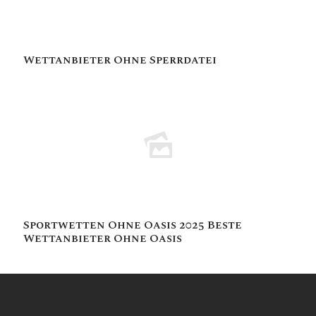
Wettanbieter Ohne Sperrdatei
Sportwetten Ohne Oasis 2025 Beste
Wettanbieter Ohne Oasis