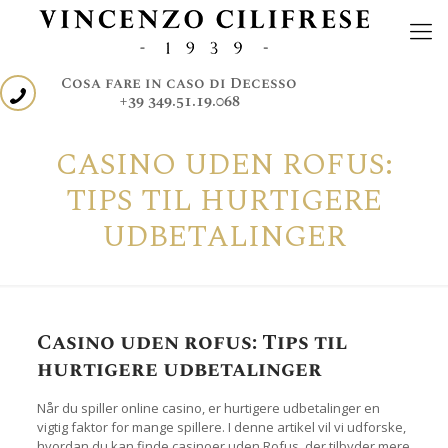
Cosa fare in caso di Decesso
+39 349.51.19.068
CASINO UDEN ROFUS:
TIPS TIL HURTIGERE
UDBETALINGER
Casino uden rofus: Tips til
hurtigere udbetalinger
Når du spiller online casino, er hurtigere udbetalinger en
vigtig faktor for mange spillere. I denne artikel vil vi udforske,
hvordan du kan finde casinoer uden Rofus, der tilbyder mere