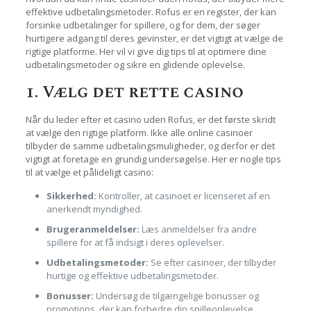
effektive udbetalingsmetoder. Rofus er en register, der kan
forsinke udbetalinger for spillere, og for dem, der søger
hurtigere adgang til deres gevinster, er det vigtigt at vælge de
rigtige platforme. Her vil vi give dig tips til at optimere dine
udbetalingsmetoder og sikre en glidende oplevelse.
1. Vælg det rette casino
Når du leder efter et casino uden Rofus, er det første skridt
at vælge den rigtige platform. Ikke alle online casinoer
tilbyder de samme udbetalingsmuligheder, og derfor er det
vigtigt at foretage en grundig undersøgelse. Her er nogle tips
til at vælge et pålideligt casino:
Sikkerhed:
Kontroller, at casinoet er licenseret af en
anerkendt myndighed.
Brugeranmeldelser:
Læs anmeldelser fra andre
spillere for at få indsigt i deres oplevelser.
Udbetalingsmetoder:
Se efter casinoer, der tilbyder
hurtige og effektive udbetalingsmetoder.
Bonusser:
Undersøg de tilgængelige bonusser og
promotions, der kan forbedre din spilleoplevelse.