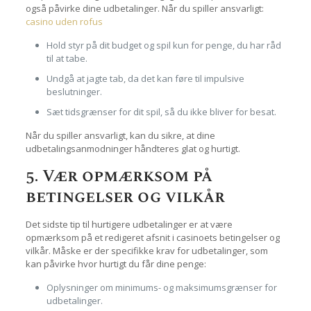
også påvirke dine udbetalinger. Når du spiller ansvarligt:
casino uden rofus
Hold styr på dit budget og spil kun for penge, du har råd
til at tabe.
Undgå at jagte tab, da det kan føre til impulsive
beslutninger.
Sæt tidsgrænser for dit spil, så du ikke bliver for besat.
Når du spiller ansvarligt, kan du sikre, at dine
udbetalingsanmodninger håndteres glat og hurtigt.
5. Vær opmærksom på
betingelser og vilkår
Det sidste tip til hurtigere udbetalinger er at være
opmærksom på et redigeret afsnit i casinoets betingelser og
vilkår. Måske er der specifikke krav for udbetalinger, som
kan påvirke hvor hurtigt du får dine penge:
Oplysninger om minimums- og maksimumsgrænser for
udbetalinger.