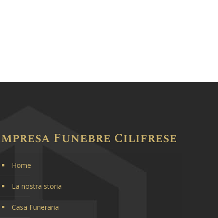
Impresa Funebre Cilifrese
Home
La nostra storia
Casa Funeraria