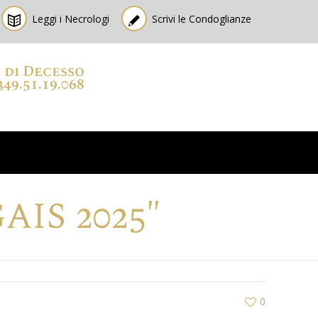
Leggi i Necrologi
Scrivi le Condoglianze
o di Decesso
349.51.19.068
IS 2025″
0