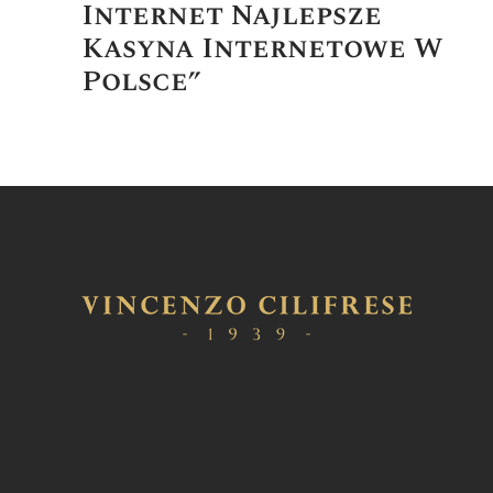
Internet Najlepsze
Kasyna Internetowe W
Polsce”