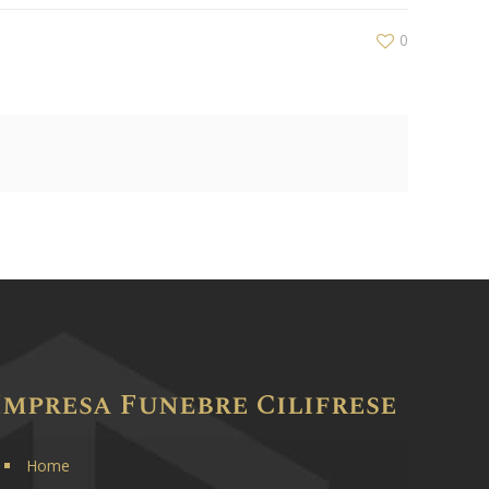
0
Impresa Funebre Cilifrese
Home