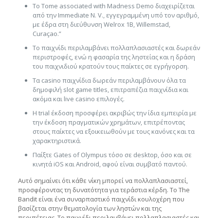
Το Tome associated with Madness Demo διαχειρίζεται
από την Immediate N. V., εγγεγραμμένη υπό τον αριθμό,
με έδρα στη διεύθυνση Welrox 1B, Willemstad,
Curaçao.”
Το παιχνίδι περιλαμβάνει πολλαπλασιαστές και δωρεάν
περιστροφές, ενώ η φασαρία της ληστείας και η δράση
του παιχνιδιού κρατούν τους παίκτες σε εγρήγορση.
Τα casino παιχνίδια δωρεάν περιλαμβάνουν όλα τα
δημοφιλή slot game titles, επιτραπέζια παιχνίδια και
ακόμα και live casino επιλογές.
Η trial έκδοση προσφέρει ακριβώς την ίδια εμπειρία με
την έκδοση πραγματικών χρημάτων, επιτρέποντας
στους παίκτες να εξοικειωθούν με τους κανόνες και τα
χαρακτηριστικά.
Παίξτε Gates of Olympus τόσο σε desktop, όσο και σε
κινητά iOS και Android, αφού είναι συμβατό παντού.
Αυτό σημαίνει ότι κάθε νίκη μπορεί να πολλαπλασιαστεί,
προσφέροντας τη δυνατότητα για τεράστια κέρδη. Το The
Bandit είναι ένα συναρπαστικό παιχνίδι κουλοχέρη που
βασίζεται στην θεματολογία των ληστών και της
περιπέτειας. Το παιχνίδι περιλαμβάνει πολλαπλασιαστές και