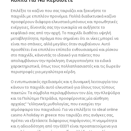
Κόλπα Για Να Κερδίσετε
Επιλέξτε το καζίνο που σας ταιριάζει και ξεκινήστε το
παιχνίδι με επιπλέον προνόμια. Πολλά διαδικτυακά καζίνο
προσφέρουν διάφορα ελκυστικά μπόνους και προωθητικές
ενέργειες, δίνοντάς σας την ευκαιρία να αυξήσετε το
κεφάλαιό σας από την αρχή. Το παιχνίδι διαθέτει υψηλή
μεταβλητότητα, πράγμα που σημαίνει ότι οι νίκες μπορεί να
είναι πιο σπάνιες, αλλά μεγάλες όταν συμβαίνουν. Αυτό
προσθέτει ένα επιπλέον επίπεδο ενθουσιασμού και ρίσκου
στο παιχνίδι, κάνοντάς το ιδανικό για παίκτες που
απολαμβάνουν την πρόκληση. Ενεργοποιήστε τα ειδικά
χαρακτηριστικά, όπως τους πολλαπλασιαστές και τις δωρεάν
περιστροφές για μεγαλύτερα κέρδη.
Ο εντυπωσιακός σχεδιασμός και η δυναμική λειτουργία του
κάνουν το παιχνίδι αυτό ελκυστικό για όλους τους τύπους
παικτών. Τα σύμβολα περιλαμβάνουν τον Δία, την Κλεψύδρα
και τα Πολύτιμο Πετράδια, προσφέροντας μία αίσθηση
αρχαίας” “ελληνικής μυθολογίας, που ενισχύει την
ατμόσφαιρα του παιχνιδιού. Για να επιλέξετε το ideal online
casino A holiday in greece που ταιριάζει στις ανάγκες σας,
πρέπει να εξετάσετε διάφορους παράγοντες. Η νομιμότητα
και η αδειοδότηση από την ΕΕΕΠ είναι προαπαιτούμενα για