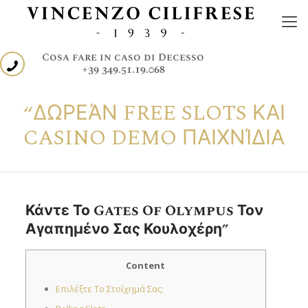
Cosa fare in caso di Decesso
+39 349.51.19.068
“ΔΩΡΕΆΝ FREE SLOTS ΚΑΙ
CASINO DEMO ΠΑΙΧΝΊΔΙΑ
Κάντε Το Gates Of Olympus Τον
Αγαπημένο Σας Κουλοχέρη”
Content
Επιλέξτε Το Στοίχημά Σας: