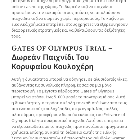
μεταβούν σε παιχνίδι με πραγματικά χρήματα στα καλύτερα
online casino της χώρας. Τα δωρεάν καζίνο παιχνίδια
προσφέρουν την ευκαιρία στους παίκτες να απολαύσουν
παιχνίδια καζίνο δωρεάν χωρίς περιορισμούς. Το καζίνο με
εικονικά χρήματα επιτρέπει στους χρήστες να εξερευνήσουν
διαφορετικές στρατηγικές και να βελτιώσουν τις δεξιότητές
τους.
Gates Of Olympus Trial –
Δωρεάν Παιχνίδι Του
Κορυφαίου Κουλοχέρη
Αυτή η δυνατότητα μπορεί να οδηγήσει σε αλυσιδωτές νίκες,
αυξάνοντας τις συνολικές πληρωμές σας σε μία μόνο
περιστροφή. Το μέγιστο κέρδος στο Gates of Olympus
μπορεί να φτάσει έως 5. 000 φορές το ποντάρισμά σας. Αυτή
η δυνατότητα για τεράστια κέρδη τον καθιστά έναν από τους
πιο ελκυστικούς κουλοχέρηδες στην αγορά. Ναι, πολλές
πλατφόρμες προσφέρουν δωρεάν εκδόσεις του Entrance of
Olympus trial για δοκιμαστικό παιχνίδι. Αυτό σας επιτρέπει
να εξοικειωθείτε με το παιχνίδι, πριν ποντάρετε πραγματικά
χρήματα. Επίσης, αν κατά τη διάρκεια αυτής της ειδικής
λειτουργίας εμφανιστούν 3 ή περισσότερα σύμβολα Scatter,