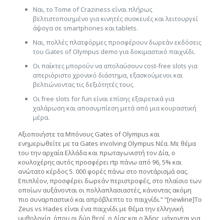
Ναι, το Tome of Craziness είναι πλήρως
βελτιστοποιημένο για κινητές συσκευές και λειτουργεί
άψογα σε smartphones και tablets.
Ναι, πολλές πλατφόρμες προσφέρουν δωρεάν εκδόσεις
του Gates of Olympus demo για δοκιμαστικό παιχνίδι.
Οι παίκτες μπορούν να απολαύσουν cost-free slots για
απεριόριστο χρονικό διάστημα, εξασκούμενοι και
βελτιώνοντας τις δεξιότητές τους.
Οι free slots for fun είναι επίσης εξαιρετικά για
χαλάρωση και αποσυμπίεση μετά από μια κουραστική
μέρα.
Αξιοποιήστε τα Μπόνους Gates of Olympus και
ενημερωθείτε με τα Gates involving Olympus Νέα. Με θέμα
του την αρχαία Ελλάδα και πρωταγωνιστή τον Δία, ο
κουλοχέρης αυτός προσφέρει rtp πάνω από 96, 5% και
ανώτατο κέρδος 5. 000 φορές πάνω στο ποντάρισμά σας.
Επιπλέον, προσφέρει δωρεάν περιστροφές, στο πλαίσιο των
οποίων αυξάνονται οι πολλαπλασιαστές, κάνοντας ακόμη
πιο συναρπαστικό και απρόβλεπτο το παιχνίδι.” “[newline]Το
Zeus vs Hades είναι ένα παιχνίδι με θέμα την ελληνική
μυθολογία, όπου οι δύο θεοί, ο Δίας και ο Άδης, μάχονται για