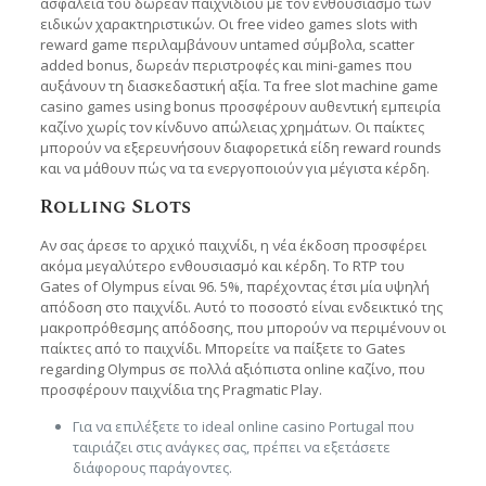
ασφάλεια του δωρεάν παιχνιδιού με τον ενθουσιασμό των
ειδικών χαρακτηριστικών. Οι free video games slots with
reward game περιλαμβάνουν untamed σύμβολα, scatter
added bonus, δωρεάν περιστροφές και mini-games που
αυξάνουν τη διασκεδαστική αξία. Τα free slot machine game
casino games using bonus προσφέρουν αυθεντική εμπειρία
καζίνο χωρίς τον κίνδυνο απώλειας χρημάτων. Οι παίκτες
μπορούν να εξερευνήσουν διαφορετικά είδη reward rounds
και να μάθουν πώς να τα ενεργοποιούν για μέγιστα κέρδη.
Rolling Slots
Αν σας άρεσε το αρχικό παιχνίδι, η νέα έκδοση προσφέρει
ακόμα μεγαλύτερο ενθουσιασμό και κέρδη. Το RTP του
Gates of Olympus είναι 96. 5%, παρέχοντας έτσι μία υψηλή
απόδοση στο παιχνίδι. Αυτό το ποσοστό είναι ενδεικτικό της
μακροπρόθεσμης απόδοσης, που μπορούν να περιμένουν οι
παίκτες από το παιχνίδι. Μπορείτε να παίξετε το Gates
regarding Olympus σε πολλά αξιόπιστα online καζίνο, που
προσφέρουν παιχνίδια της Pragmatic Play.
Για να επιλέξετε το ideal online casino Portugal που
ταιριάζει στις ανάγκες σας, πρέπει να εξετάσετε
διάφορους παράγοντες.