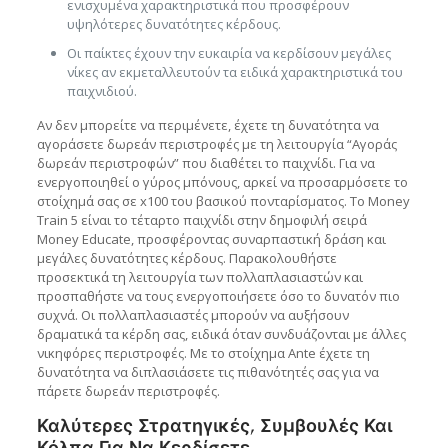
ενισχυμένα χαρακτηριστικά που προσφέρουν
υψηλότερες δυνατότητες κέρδους.
Οι παίκτες έχουν την ευκαιρία να κερδίσουν μεγάλες
νίκες αν εκμεταλλευτούν τα ειδικά χαρακτηριστικά του
παιχνιδιού.
Αν δεν μπορείτε να περιμένετε, έχετε τη δυνατότητα να
αγοράσετε δωρεάν περιστροφές με τη λειτουργία “Αγοράς
δωρεάν περιστροφών” που διαθέτει το παιχνίδι. Για να
ενεργοποιηθεί ο γύρος μπόνους, αρκεί να προσαρμόσετε το
στοίχημά σας σε x100 του βασικού πονταρίσματος. Το Money
Train 5 είναι το τέταρτο παιχνίδι στην δημοφιλή σειρά
Money Educate, προσφέροντας συναρπαστική δράση και
μεγάλες δυνατότητες κέρδους. Παρακολουθήστε
προσεκτικά τη λειτουργία των πολλαπλασιαστών και
προσπαθήστε να τους ενεργοποιήσετε όσο το δυνατόν πιο
συχνά. Οι πολλαπλασιαστές μπορούν να αυξήσουν
δραματικά τα κέρδη σας, ειδικά όταν συνδυάζονται με άλλες
νικηφόρες περιστροφές. Με το στοίχημα Ante έχετε τη
δυνατότητα να διπλασιάσετε τις πιθανότητές σας για να
πάρετε δωρεάν περιστροφές.
Καλύτερες Στρατηγικές, Συμβουλές Και