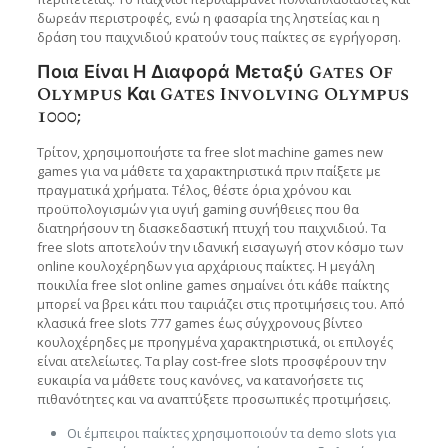
δωρεάν περιστροφές, ενώ η φασαρία της ληστείας και η
δράση του παιχνιδιού κρατούν τους παίκτες σε εγρήγορση.
Ποια Είναι Η Διαφορά Μεταξύ Gates Of
Olympus Και Gates Involving Olympus
1000;
Τρίτον, χρησιμοποιήστε τα free slot machine games new
games για να μάθετε τα χαρακτηριστικά πριν παίξετε με
πραγματικά χρήματα. Τέλος, θέστε όρια χρόνου και
προϋπολογισμών για υγιή gaming συνήθειες που θα
διατηρήσουν τη διασκεδαστική πτυχή του παιχνιδιού. Τα
free slots αποτελούν την ιδανική εισαγωγή στον κόσμο των
online κουλοχέρηδων για αρχάριους παίκτες. Η μεγάλη
ποικιλία free slot online games σημαίνει ότι κάθε παίκτης
μπορεί να βρει κάτι που ταιριάζει στις προτιμήσεις του. Από
κλασικά free slots 777 games έως σύγχρονους βίντεο
κουλοχέρηδες με προηγμένα χαρακτηριστικά, οι επιλογές
είναι ατελείωτες. Τα play cost-free slots προσφέρουν την
ευκαιρία να μάθετε τους κανόνες, να κατανοήσετε τις
πιθανότητες και να αναπτύξετε προσωπικές προτιμήσεις.
Οι έμπειροι παίκτες χρησιμοποιούν τα demo slots για