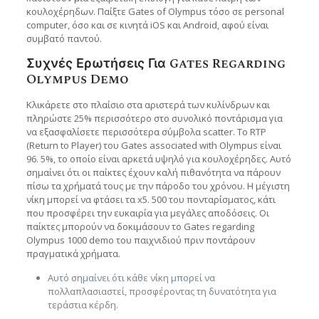
κουλοχέρηδων. Παίξτε Gates of Olympus τόσο σε personal
computer, όσο και σε κινητά iOS και Android, αφού είναι
συμβατό παντού.
Συχνές Ερωτήσεις Για Gates Regarding
Olympus Demo
Κλικάρετε στο πλαίσιο στα αριστερά των κυλίνδρων και
πληρώστε 25% περισσότερο στο συνολικό ποντάρισμα για
να εξασφαλίσετε περισσότερα σύμβολα scatter. Το RTP
(Return to Player) του Gates associated with Olympus είναι
96. 5%, το οποίο είναι αρκετά υψηλό για κουλοχέρηδες. Αυτό
σημαίνει ότι οι παίκτες έχουν καλή πιθανότητα να πάρουν
πίσω τα χρήματά τους με την πάροδο του χρόνου. Η μέγιστη
νίκη μπορεί να φτάσει τα x5. 500 του πονταρίσματος, κάτι
που προσφέρει την ευκαιρία για μεγάλες αποδόσεις. Οι
παίκτες μπορούν να δοκιμάσουν το Gates regarding
Olympus 1000 demo του παιχνιδιού πριν ποντάρουν
πραγματικά χρήματα.
Αυτό σημαίνει ότι κάθε νίκη μπορεί να
πολλαπλασιαστεί, προσφέροντας τη δυνατότητα για
τεράστια κέρδη.