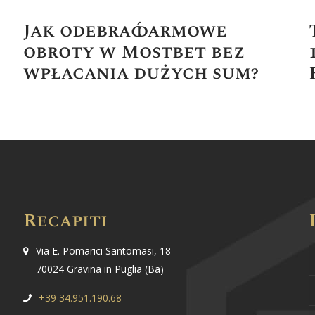
Jak odebrać darmowe
obroty w Mostbet bez
wpłacania dużych sum?
Recapiti
Via E. Pomarici Santomasi, 18
70024 Gravina in Puglia (Ba)
+39 34.951.190.68