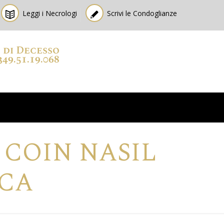
Leggi i Necrologi
Scrivi le Condoglianze
o di Decesso
349.51.19.068
 COIN NASIL
YCA