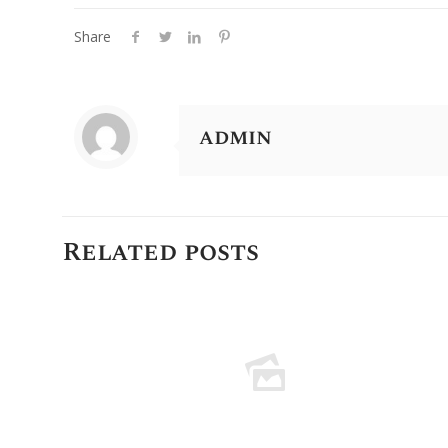
Share
admin
Related posts