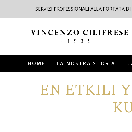
SERVIZI PROFESSIONALI ALLA PORTATA DI
HOME
LA NOSTRA STORIA
C
EN ETKILI 
KU