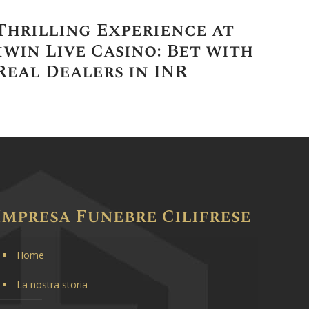
Thrilling Experience at
1win Live Casino: Bet with
Real Dealers in INR
Impresa Funebre Cilifrese
Home
La nostra storia