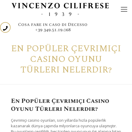
Cosa fare in caso di Decesso
+39 349.51.19.068
EN POPÜLER ÇEVRIMIÇI
CASINO OYUNU
TÜRLERI NELERDIR?
En Popüler Çevrimiçi Casino
Oyunu Türleri Nelerdir?
Çevrimiçi casino oyunları, son yıllarda hızla popülerlik
kazanarak dünya çapında milyonlarca oyuncuya ulaşmıştır.
Bu oyunların çeşitliliği, her türden oyuncunun ilgi alanına hitap