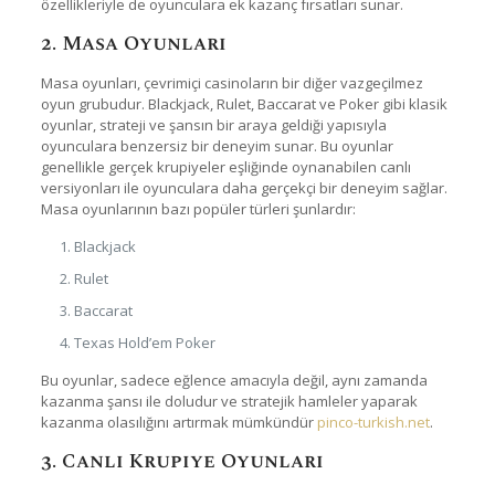
özellikleriyle de oyunculara ek kazanç fırsatları sunar.
2. Masa Oyunları
Masa oyunları, çevrimiçi casinoların bir diğer vazgeçilmez
oyun grubudur. Blackjack, Rulet, Baccarat ve Poker gibi klasik
oyunlar, strateji ve şansın bir araya geldiği yapısıyla
oyunculara benzersiz bir deneyim sunar. Bu oyunlar
genellikle gerçek krupiyeler eşliğinde oynanabilen canlı
versiyonları ile oyunculara daha gerçekçi bir deneyim sağlar.
Masa oyunlarının bazı popüler türleri şunlardır:
Blackjack
Rulet
Baccarat
Texas Hold’em Poker
Bu oyunlar, sadece eğlence amacıyla değil, aynı zamanda
kazanma şansı ile doludur ve stratejik hamleler yaparak
kazanma olasılığını artırmak mümkündür
pinco-turkish.net
.
3. Canlı Krupiye Oyunları