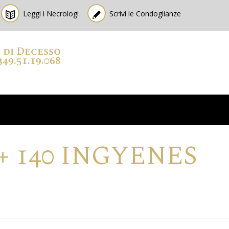
Leggi i Necrologi
Scrivi le Condoglianze
o di Decesso
349.51.19.068
+ 140 INGYENES