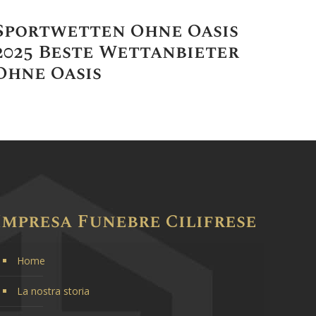
Sportwetten Ohne Oasis
2025 Beste Wettanbieter
Ohne Oasis
Impresa Funebre Cilifrese
Home
La nostra storia