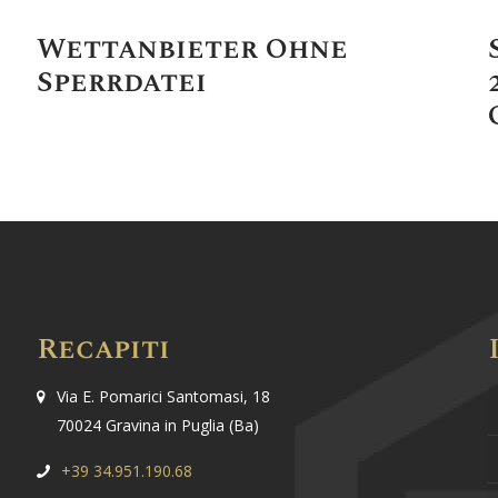
Wettanbieter Ohne
Sperrdatei
Recapiti
Via E. Pomarici Santomasi, 18
70024 Gravina in Puglia (Ba)
+39 34.951.190.68