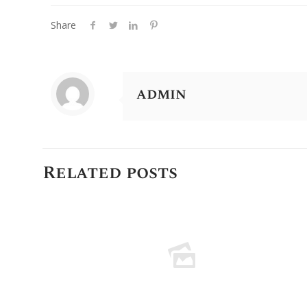
Share
admin
Related posts