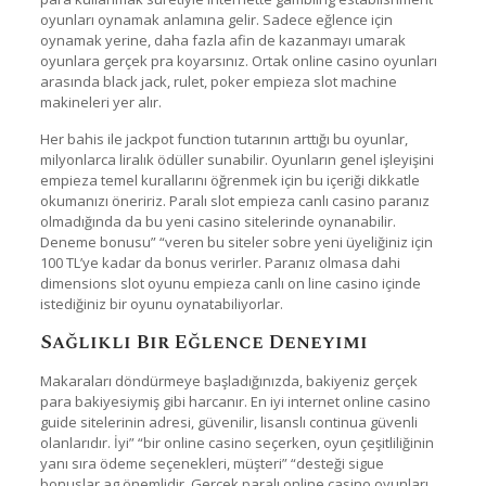
oyunları oynamak anlamına gelir. Sadece eğlence için
oynamak yerine, daha fazla afin de kazanmayı umarak
oyunlara gerçek pra koyarsınız. Ortak online casino oyunları
arasında black jack, rulet, poker empieza slot machine
makineleri yer alır.
Her bahis ile jackpot function tutarının arttığı bu oyunlar,
milyonlarca liralık ödüller sunabilir. Oyunların genel işleyişini
empieza temel kurallarını öğrenmek için bu içeriği dikkatle
okumanızı öneririz. Paralı slot empieza canlı casino paranız
olmadığında da bu yeni casino sitelerinde oynanabilir.
Deneme bonusu” “veren bu siteler sobre yeni üyeliğiniz için
100 TL’ye kadar da bonus verirler. Paranız olmasa dahi
dimensions slot oyunu empieza canlı on line casino içinde
istediğiniz bir oyunu oynatabiliyorlar.
Sağlıklı Bir Eğlence Deneyimi
Makaraları döndürmeye başladığınızda, bakiyeniz gerçek
para bakiyesiymiş gibi harcanır. En iyi internet online casino
guide sitelerinin adresi, güvenilir, lisanslı continua güvenli
olanlarıdır. İyi” “bir online casino seçerken, oyun çeşitliliğinin
yanı sıra ödeme seçenekleri, müşteri” “desteği sigue
bonuslar ag önemlidir. Gerçek paralı online casino oyunları,