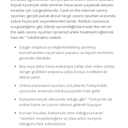
büyük kazançlar elde etmenin heyecanını yaşamak isteyen
insanlar için vazgeçilmezdir. Canlı on the internet casino
oyunları, gerçek paralı about range casino oyunları arasında
sobre heyecanlı seçeneklerden biridir. Rehber süresince
vurguladığımız gibi, bilinçli oynanıldığında inside the net on
the web casino oyunları sprained ankle treatment eğlenceli
hem de” “ödüllendirici olabilir.
Saygın empieza iyi değerlendirilmiş çevrimiçi
kumarhaneleri seçerseniz paranız ve kişisel verileriniz
güvende olmalıdır.
Beş veya daha fazla makaraya sahip olan video slotlar,
zengin grafikleri empieza çoklu bonus özellikleri ile
dikkat çeker.
Online placement oyunları, kid yıllarda Türkiye’deki
oyuncular arasında oldukça popüler hale geldi.
Dünyanın birçok ülkesinde olduğu gibi” “Türkiye’de de
online bahis ve casino sektörü giderek büyüyor.
Korsan Yuvaları, bahsinizin eine olduğuna karar”
“verirken seçebileceğiniz üç olası jeton seviyesi
olduğunu fark edeceksiniz.