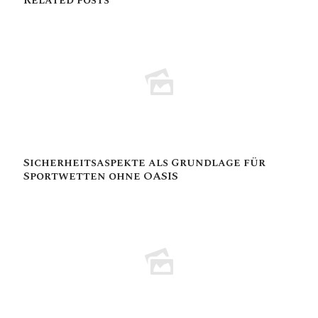
Related posts
Sicherheitsaspekte als Grundlage für
Sportwetten ohne OASIS