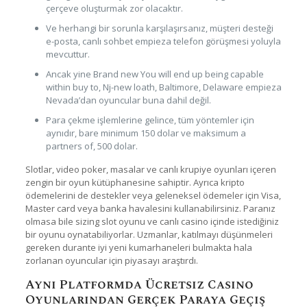
çerçeve oluşturmak zor olacaktır.
Ve herhangi bir sorunla karşılaşırsanız, müşteri desteği
e-posta, canlı sohbet empieza telefon görüşmesi yoluyla
mevcuttur.
Ancak yine Brand new You will end up being capable
within buy to, Nj-new loath, Baltimore, Delaware empieza
Nevada’dan oyuncular buna dahil değil.
Para çekme işlemlerine gelince, tüm yöntemler için
aynıdır, bare minimum 150 dolar ve maksimum a
partners of, 500 dolar.
Slotlar, video poker, masalar ve canlı krupiye oyunları içeren
zengin bir oyun kütüphanesine sahiptir. Ayrıca kripto
ödemelerini de destekler veya geleneksel ödemeler için Visa,
Master card veya banka havalesini kullanabilirsiniz. Paranız
olmasa bile sizing slot oyunu ve canlı casino içinde istediğiniz
bir oyunu oynatabiliyorlar. Uzmanlar, katılmayı düşünmeleri
gereken durante iyi yeni kumarhaneleri bulmakta hala
zorlanan oyuncular için piyasayı araştırdı.
Aynı Platformda Ücretsiz Casino
Oyunlarından Gerçek Paraya Geçiş