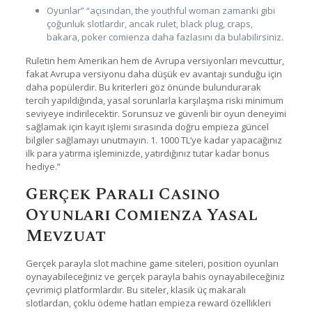
Oyunlar” “açısından, the youthful woman zamanki gibi
çoğunluk slotlardır, ancak rulet, black plug, craps,
bakara, poker comienza daha fazlasını da bulabilirsiniz.
Ruletin hem Amerikan hem de Avrupa versiyonları mevcuttur,
fakat Avrupa versiyonu daha düşük ev avantajı sunduğu için
daha popülerdir. Bu kriterleri göz önünde bulundurarak
tercih yapıldığında, yasal sorunlarla karşılaşma riski minimum
seviyeye indirilecektir. Sorunsuz ve güvenli bir oyun deneyimi
sağlamak için kayıt işlemi sırasında doğru empieza güncel
bilgiler sağlamayı unutmayın. 1. 1000 TL’ye kadar yapacağınız
ilk para yatırma işleminizde, yatırdığınız tutar kadar bonus
hediye.”
Gerçek Paralı Casino
Oyunları Comienza Yasal
Mevzuat
Gerçek parayla slot machine game siteleri, position oyunları
oynayabileceğiniz ve gerçek parayla bahis oynayabileceğiniz
çevrimiçi platformlardır. Bu siteler, klasik üç makaralı
slotlardan, çoklu ödeme hatları empieza reward özellikleri