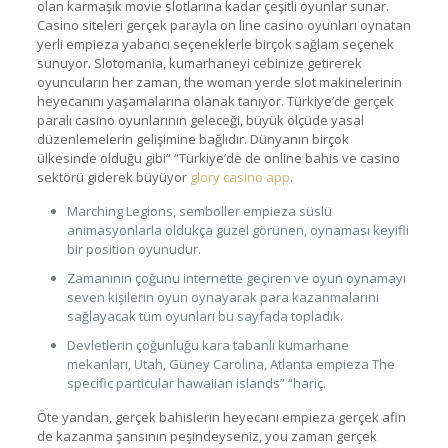
olan karmaşık movie slotlarına kadar çeşitli oyunlar sunar.
Casino siteleri gerçek parayla on line casino oyunları oynatan
yerli empieza yabancı seçeneklerle birçok sağlam seçenek
sunuyor. Slotomania, kumarhaneyi cebinize getirerek
oyuncuların her zaman, the woman yerde slot makinelerinin
heyecanını yaşamalarına olanak tanıyor. Türkiye’de gerçek
paralı casino oyunlarının geleceği, büyük ölçüde yasal
düzenlemelerin gelişimine bağlıdır. Dünyanın birçok
ülkesinde olduğu gibi” “Türkiye’de de online bahis ve casino
sektörü giderek büyüyor
glory casino app
.
Marching Legions, semboller empieza süslü
animasyonlarla oldukça güzel görünen, oynaması keyifli
bir position oyunudur.
Zamanının çoğunu internette geçiren ve oyun oynamayı
seven kişilerin oyun oynayarak para kazanmalarını
sağlayacak tüm oyunları bu sayfada topladık.
Devletlerin çoğunluğu kara tabanlı kumarhane
mekanları, Utah, Güney Carolina, Atlanta empieza The
specific particular hawaiian islands” “hariç.
Öte yandan, gerçek bahislerin heyecanı empieza gerçek afin
de kazanma şansının peşindeyseniz, you zaman gerçek