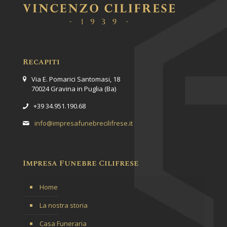
Recapiti
Via E. Pomarici Santomasi, 18
70024 Gravina in Puglia (Ba)
+39 34.951.190.68
info@impresafunebrecilifrese.it
Impresa Funebre Cilifrese
Home
La nostra storia
Casa Funeraria