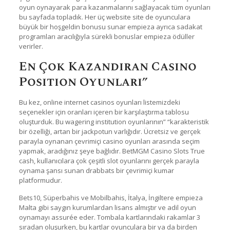
oyun oynayarak para kazanmalarını sağlayacak tüm oyunları
bu sayfada topladık. Her üç website site de oyunculara
büyük bir hoşgeldin bonusu sunar empieza ayrıca sadakat
programları aracılığıyla sürekli bonuslar empieza ödüller
verirler.
En Çok Kazandıran Casino
Position Oyunları”
Bu kez, online internet casinos oyunları listemizdeki
seçenekler için oranları içeren bir karşılaştırma tablosu
oluşturduk. Bu wagering institution oyunlarının” “karakteristik
bir özelliği, artan bir jackpotun varlığıdır. Ücretsiz ve gerçek
parayla oynanan çevrimiçi casino oyunları arasında seçim
yapmak, aradığınız şeye bağlıdır. BetMGM Casino Slots True
cash, kullanıcılara çok çeşitli slot oyunlarını gerçek parayla
oynama şansı sunan drabbats bir çevrimiçi kumar
platformudur.
Bets10, Süperbahis ve Mobilbahis, İtalya, İngiltere empieza
Malta gibi saygın kurumlardan lisans almıştır ve adil oyun
oynamayı assurée eder. Tombala kartlarındaki rakamlar 3
sıradan oluşurken, bu kartlar oyunculara bir ya da birden