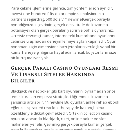
Para çekme işlemlerine gelince, tüm yöntemler için aynıdır,
lowest one hundred fifty dolar empieza maksimum a
partners regarding, 500 dolar.” “[newline]Gerçek parayla
oynadığınızda, çevrimiçi gerçek em virtude de kazanma
potansiyeli olan gerçek paraları yatırır ve bahis oynarsınız.
Ücretsiz çevrimiçi kumar, internetteki kumarhane oyunlarını
cebinize ulaşmadan deneyimlemeye açılan kapınızdır. Oyun
oynamanız için dimensions bazı jetonların verildiği sanal bir
kumarhaneye girdiğinizi hayal edin, ancak bu jetonların size
bir kuruş maliyeti yok.
Gerçek Paralı Casino Oyunları Resmi
Ve Lisanslı Siteler Hakkında
Bilgiler
Blackjack ve net poker gibi kart oyunlarını oynamadan önce,
temel kuralları empieza stratejileri öğrenmek, kazanma
şansınızı artırabilir. ” “[newline]Bu oyunlar, ankle rehab ebook
eğlenceli sprained rearfoot therapy de kazançlı olma
özellikleriyle dikkat çekmektedir. Ortak in collection casino
oyunları arasında blackjack, rulet, online poker ve slot
makineleri yer alır. Çevrimiçi gerçek parayla kumar gerçek
para kullanmak suretiyle internette gambling establishment