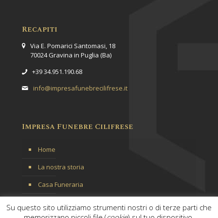
Recapiti
Via E. Pomarici Santomasi, 18
70024 Gravina in Puglia (Ba)
+39 34.951.190.68
info@impresafunebrecilifrese.it
Impresa Funebre Cilifrese
Home
La nostra storia
Casa Funeraria
Servizi
Su questo sito utilizziamo strumenti nostri o di terze parti che
memorizzano piccoli file (
cookie
) sul tuo dispositivo.