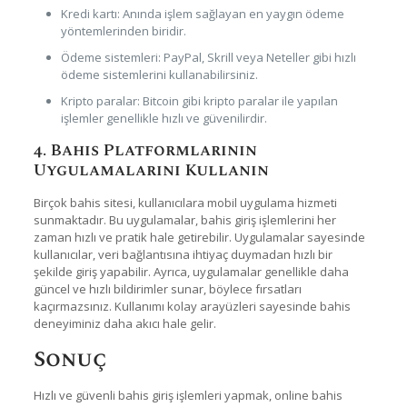
Kredi kartı: Anında işlem sağlayan en yaygın ödeme
yöntemlerinden biridir.
Ödeme sistemleri: PayPal, Skrill veya Neteller gibi hızlı
ödeme sistemlerini kullanabilirsiniz.
Kripto paralar: Bitcoin gibi kripto paralar ile yapılan
işlemler genellikle hızlı ve güvenilirdir.
4. Bahis Platformlarının
Uygulamalarını Kullanın
Birçok bahis sitesi, kullanıcılara mobil uygulama hizmeti
sunmaktadır. Bu uygulamalar, bahis giriş işlemlerini her
zaman hızlı ve pratik hale getirebilir. Uygulamalar sayesinde
kullanıcılar, veri bağlantısına ihtiyaç duymadan hızlı bir
şekilde giriş yapabilir. Ayrıca, uygulamalar genellikle daha
güncel ve hızlı bildirimler sunar, böylece fırsatları
kaçırmazsınız. Kullanımı kolay arayüzleri sayesinde bahis
deneyiminiz daha akıcı hale gelir.
Sonuç
Hızlı ve güvenli bahis giriş işlemleri yapmak, online bahis