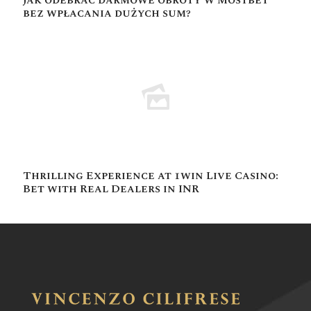
Jak odebrać darmowe obroty w Mostbet
bez wpłacania dużych sum?
Thrilling Experience at 1win Live Casino:
Bet with Real Dealers in INR