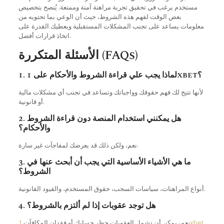
مستخدم يرغب في تحقيق تجربة مراهنة آمنة وممتعة. يُنصح بتخصيص
بعض الوقت لفهم هذه الشروط، حيث أن الوعي بما تحتويه من
معلومات يساعد على تجنب المشكلات المستقبلية ويعطيك القدرة على
اتخاذ قرارات أفضل.
الأسئلة المتكررة (FAQs)
1. لماذا يجب علي قراءة الشروط والأحكام على 1xbet؟
لأنها تتيح لك فهم حقوقك وواجباتك وتساعد في تجنب أي مشكلات مالية
أو قانونية.
2. هل يمكنني استخدام المنصة دون قراءة الشروط
والأحكام؟
نعم، ولكن ذلك قد يعرضك لمفاجآت غير سارة.
3. ما هي الأشياء الأساسية التي يجب أن أبحث عنها في
الشروط؟
أنواع المراهنات، سياسات السحب، حقوق المستخدم، والقيود القانونية.
4. هل توجد عقوبات إذا لم ألتزم بالشروط؟
.
1xbet
نعم، يمكن أن تشمل العقوبات حظر حسابك أو فقدان المكافآت