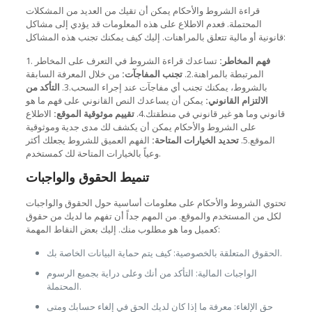
قراءة الشروط والأحكام يمكن أن تقيك من العديد من المشكلات
المحتملة. فعدم الاطلاع على هذه المعلومات قد يؤدي إلى مشاكل
قانونية أو مالية تتعلق بالمراهنات. إليك كيف يمكنك تجنب هذه المشاكل:
فهم المخاطر:
تساعدك قراءة الشروط في التعرف على المخاطر
1.
المرتبطة بالمراهنة.2.
تجنب المفاجآت:
من خلال المعرفة السابقة
بالشروط، يمكنك تجنب أي مفاجآت عند إجراء السحب.3.
التأكد من
الالتزام القانوني:
يمكن أن يساعدك النص القانوني على فهم ما هو
قانوني وما هو غير قانوني في منطقتك.4.
تقييم موثوقية الموقع:
الاطلاع
على الشروط والأحكام يمكن أن يكشف لك مدى جدية وموثوقية
الموقع.5.
تحديد الخيارات المتاحة:
الفهم العميق للشروط يجعلك أكثر
وعياً بالخيارات المتاحة لك كمستخدم.
تنميط الحقوق والواجبات
تحتوي الشروط والأحكام على معلومات أساسية حول الحقوق والواجبات
لكل من المستخدم والموقع. من المهم جداً أن تفهم ما لديك من حقوق
كعميل وما هو مطلوب منك. إليك بعض النقاط المهمة:
الحقوق المتعلقة بالخصوصية: كيف يتم حماية البيانات الخاصة بك.
الواجبات المالية: التأكد من أنك وعلى دراية بجميع الرسوم
المحتملة.
حق الإلغاء: معرفة ما إذا كان لديك الحق في إلغاء حسابك ومتى