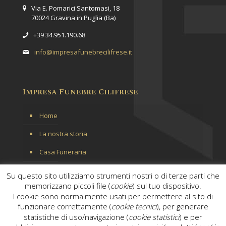
Via E. Pomarici Santomasi, 18
70024 Gravina in Puglia (Ba)
+39 34.951.190.68
info@impresafunebrecilifrese.it
Impresa Funebre Cilifrese
Home
La nostra storia
Casa Funeraria
Servizi
Su questo sito utilizziamo strumenti nostri o di terze parti che
memorizzano piccoli file (
cookie
) sul tuo dispositivo.
Contattaci
I cookie sono normalmente usati per permettere al sito di
funzionare correttamente (
cookie tecnici
), per generare
statistiche di uso/navigazione (
cookie statistici
) e per