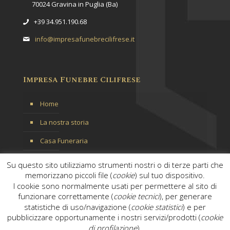
70024 Gravina in Puglia (Ba)
+39 34.951.190.68
info@impresafunebrecilifrese.it
Impresa Funebre Cilifrese
Home
La nostra storia
Casa Funeraria
Servizi
Su questo sito utilizziamo strumenti nostri o di terze parti che
memorizzano piccoli file (
cookie
) sul tuo dispositivo.
Contattaci
I cookie sono normalmente usati per permettere al sito di
funzionare correttamente (
cookie tecnici
), per generare
statistiche di uso/navigazione (
cookie statistici
) e per
pubblicizzare opportunamente i nostri servizi/prodotti (
cookie
di profilazione
).