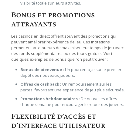
visibilité totale sur leurs activités.
Bonus et promotions
attrayants
Les casinos en direct offrent souvent des promotions qui
peuvent améliorer l’expérience de jeu. Ces incitations
permettent aux joueurs de maximiser leur temps de jeu avec
des fonds supplémentaires ou des tours gratuits. Voici
quelques exemples de bonus que l’on peut trouver :
Bonus de bienvenue :
Un pourcentage sur le premier
dépôt des nouveaux joueurs.
Offres de cashback :
Un remboursement sur les
pertes, favorisant une expérience de jeu plus sécurisée.
Promotions hebdomadaires :
De nouvelles offres
chaque semaine pour encourager le retour des joueurs.
Flexibilité d’accès et
d’interface utilisateur