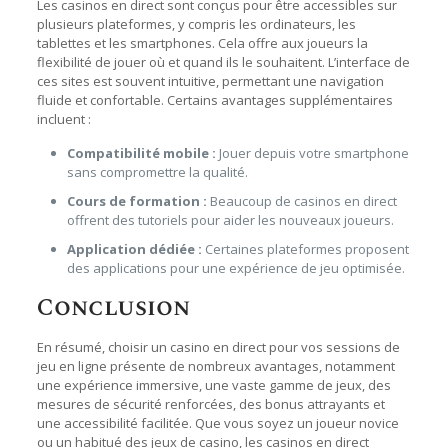
Les casinos en direct sont conçus pour être accessibles sur
plusieurs plateformes, y compris les ordinateurs, les
tablettes et les smartphones. Cela offre aux joueurs la
flexibilité de jouer où et quand ils le souhaitent. L’interface de
ces sites est souvent intuitive, permettant une navigation
fluide et confortable. Certains avantages supplémentaires
incluent :
Compatibilité mobile :
Jouer depuis votre smartphone
sans compromettre la qualité.
Cours de formation :
Beaucoup de casinos en direct
offrent des tutoriels pour aider les nouveaux joueurs.
Application dédiée :
Certaines plateformes proposent
des applications pour une expérience de jeu optimisée.
Conclusion
En résumé, choisir un casino en direct pour vos sessions de
jeu en ligne présente de nombreux avantages, notamment
une expérience immersive, une vaste gamme de jeux, des
mesures de sécurité renforcées, des bonus attrayants et
une accessibilité facilitée. Que vous soyez un joueur novice
ou un habitué des jeux de casino, les casinos en direct