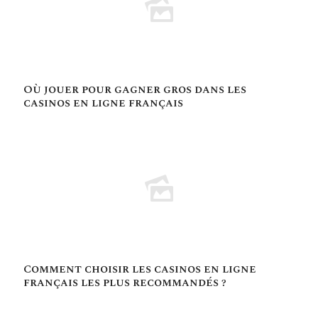
Où jouer pour gagner gros dans les
casinos en ligne français
Comment choisir les casinos en ligne
français les plus recommandés ?