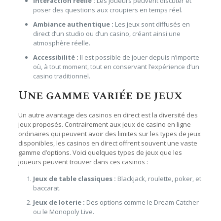
Interaction réelle :
Les joueurs peuvent discuter et
poser des questions aux croupiers en temps réel.
Ambiance authentique :
Les jeux sont diffusés en
direct d’un studio ou d’un casino, créant ainsi une
atmosphère réelle.
Accessibilité :
Il est possible de jouer depuis n’importe
où, à tout moment, tout en conservant l’expérience d’un
casino traditionnel.
Une gamme variée de jeux
Un autre avantage des casinos en direct est la diversité des
jeux proposés. Contrairement aux jeux de casino en ligne
ordinaires qui peuvent avoir des limites sur les types de jeux
disponibles, les casinos en direct offrent souvent une vaste
gamme d’options. Voici quelques types de jeux que les
joueurs peuvent trouver dans ces casinos :
Jeux de table classiques :
Blackjack, roulette, poker, et
baccarat.
Jeux de loterie :
Des options comme le Dream Catcher
ou le Monopoly Live.