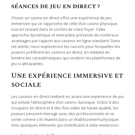
séances de jeu en direct ?
Choisir un casino en direct offre une expérience de jeu
immersive qui se rapproche de celle d’un casino physique,
tout en restant dans le confort de votre foyer. Cette
approche dynamique et interactive présente de nombreux
avantages par rapport aux casinos en ligne standard. Dans
cet article, nous explorerons les raisons pour lesquelles les
joueurs préfèrent les casinos en direct, en mettant en
lumière les caractéristiques qui rendent ces plateformes de
jeu si attrayantes.
Une expérience immersive et
sociale
Les casinos en direct mettent en avant une expérience de jeu
qui simule l’atmosphère d’un casino classique. Grâce à des
croupiers en direct et à des flux vidéo de haute qualité, les
joueurs peuvent interagir avec des professionnels et se
sentir comme s’ils étaient dans un établissement physique.
Voici quelques éléments qui contribuent à cette immersion :