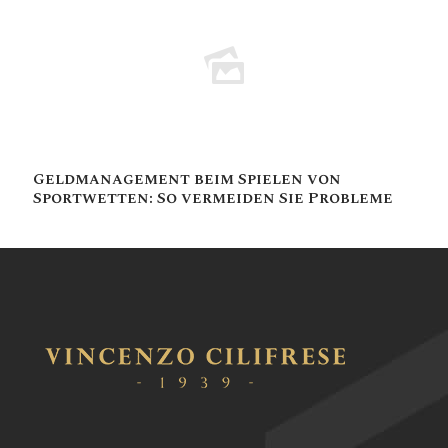
Geldmanagement beim Spielen von
Sportwetten: So vermeiden Sie Probleme