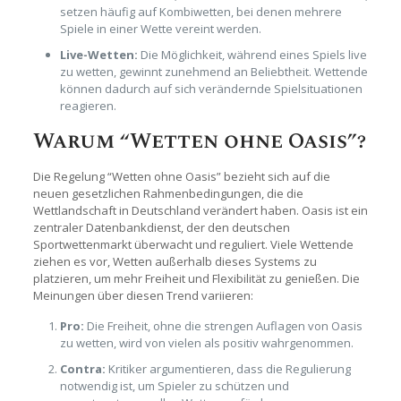
setzen häufig auf Kombiwetten, bei denen mehrere
Spiele in einer Wette vereint werden.
Live-Wetten:
Die Möglichkeit, während eines Spiels live
zu wetten, gewinnt zunehmend an Beliebtheit. Wettende
können dadurch auf sich verändernde Spielsituationen
reagieren.
Warum “Wetten ohne Oasis”?
Die Regelung “Wetten ohne Oasis” bezieht sich auf die
neuen gesetzlichen Rahmenbedingungen, die die
Wettlandschaft in Deutschland verändert haben. Oasis ist ein
zentraler Datenbankdienst, der den deutschen
Sportwettenmarkt überwacht und reguliert. Viele Wettende
ziehen es vor, Wetten außerhalb dieses Systems zu
platzieren, um mehr Freiheit und Flexibilität zu genießen. Die
Meinungen über diesen Trend variieren:
Pro:
Die Freiheit, ohne die strengen Auflagen von Oasis
zu wetten, wird von vielen als positiv wahrgenommen.
Contra:
Kritiker argumentieren, dass die Regulierung
notwendig ist, um Spieler zu schützen und