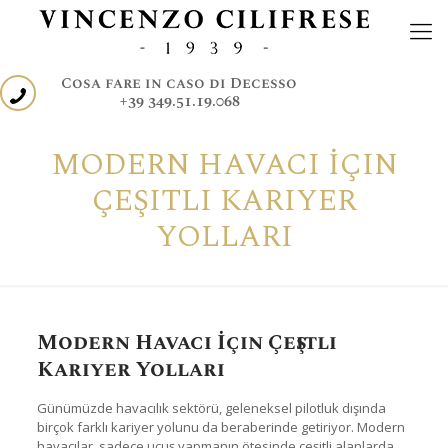
Cosa fare in caso di Decesso
+39 349.51.19.068
MODERN HAVACI İÇIN
ÇEŞITLI KARIYER
YOLLARI
Modern Havacı İçin Çeşitli
Kariyer Yolları
Günümüzde havacılık sektörü, geleneksel pilotluk dışında
birçok farklı kariyer yolunu da beraberinde getiriyor. Modern
havacılar, sadece uçuş yapmanın ötesinde çeşitli alanlarda