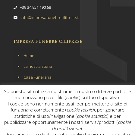
+39 34.951.190.68
info@impresafunebrecilifrese.it
Impresa Funebre Cilifrese
Home
La nostra storia
Casa Funeraria
Servizi
Su questo sito utilizziamo strumenti nostri o di terze parti che
memorizzano piccoli file (
cookie
) sul tuo dispositivo.
Contattaci
I cookie sono normalmente usati per permettere al sito di
funzionare correttamente (
cookie tecnici
), per generare
statistiche di uso/navigazione (
cookie statistici
) e per
pubblicizzare opportunamente i nostri servizi/prodotti (
cookie
di profilazione
).
Possiamo usare direttamente i cookie tecnici, ma hai il diritto