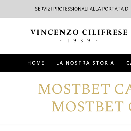
SERVIZI PROFESSIONALI ALLA PORTATA DI
HOME
LA NOSTRA STORIA
C
MOSTBET CA
MOSTBET 