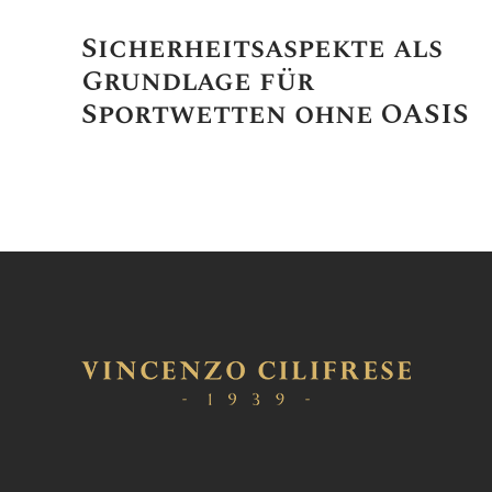
Sicherheitsaspekte als
Grundlage für
Sportwetten ohne OASIS