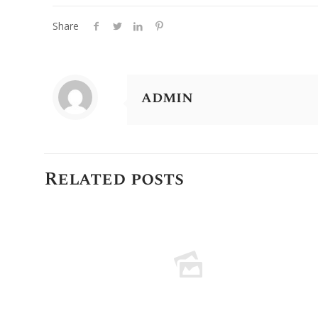
Share
admin
Related posts