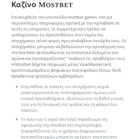
Καζίνο Mostbet
Επισκεφθείτε την ιστοσελίδα mostbet-games. net για
περισσότερες πληροφορίες σχετικά με την πρόσβαση σε
αυτές τις υπηρεσίες. Οι συμμετέχοντες πρέπει να
εκπληρώσουν τις προϋποθέσεις στον τομέα του
στοιχήματος πέντε φορές πριν αναλάβουν τα κέρδη τους. Οι
στοιχηματίες μπορούν να βελτιώσουν την προσέγγισή τους
στο live bets ακολουθώντας τα στατιστικά δεδομένα του
αγώνα και προσαρμόζοντας” “ανάλογα τις προβλέψεις τους.
Η Mostbet δέχεται πληρωμές μέσω Visa/Mastercard,
κρυπτονομισμάτων, ψηφιακών πορτοφολιών (όπως Skrill,
Neteller) και τραπεζικών εμβασμάτων.
Στην Αθήνα, οι παίκτες του στοιχήματος συχνά
επικεντρώνονται σε ποδοσφαιρικούς αγώνες από
τοπικά πρωταθλήματα, αξιοποιώντας τη βαθιά γνώση
τους για τη δυναμική της ομάδας και τη φόρμα των
παικτών.
Το όριο των 5 ευρώ αποτελεί παράδειγμα της
αφοσίωσης της Mostbet στη συμπερίληψη,
διασφαλίζοντας ότι οι χρήστες διαφορετικών
προϋπολογισμών μπορούν να έχουν απρόσκοπτη