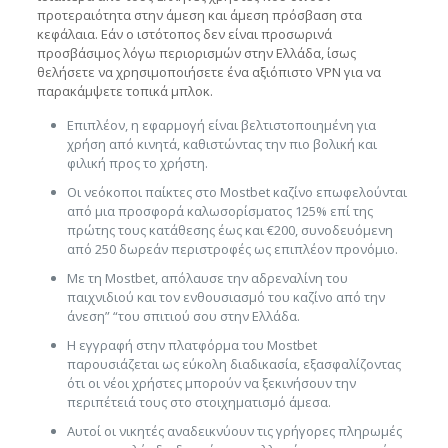
προτεραιότητα στην άμεση και άμεση πρόσβαση στα
κεφάλαια. Εάν ο ιστότοπος δεν είναι προσωρινά
προσβάσιμος λόγω περιορισμών στην Ελλάδα, ίσως
θελήσετε να χρησιμοποιήσετε ένα αξιόπιστο VPN για να
παρακάμψετε τοπικά μπλοκ.
Επιπλέον, η εφαρμογή είναι βελτιστοποιημένη για
χρήση από κινητά, καθιστώντας την πιο βολική και
φιλική προς το χρήστη.
Οι νεόκοποι παίκτες στο Mostbet καζίνο επωφελούνται
από μια προσφορά καλωσορίσματος 125% επί της
πρώτης τους κατάθεσης έως και €200, συνοδευόμενη
από 250 δωρεάν περιστροφές ως επιπλέον προνόμιο.
Με τη Mostbet, απόλαυσε την αδρεναλίνη του
παιχνιδιού και τον ενθουσιασμό του καζίνο από την
άνεση” “του σπιτιού σου στην Ελλάδα.
Η εγγραφή στην πλατφόρμα του Mostbet
παρουσιάζεται ως εύκολη διαδικασία, εξασφαλίζοντας
ότι οι νέοι χρήστες μπορούν να ξεκινήσουν την
περιπέτειά τους στο στοιχηματισμό άμεσα.
Αυτοί οι νικητές αναδεικνύουν τις γρήγορες πληρωμές