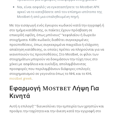
Ναι, είναι ασφαλές να εγκαταστήσετε το Mostbet APK
αρκεί να το κατεβάσετε από τον επίσημο ιστότοπο της
Mostbet ή από μια επαληθευμένη πηγή.
Με την εισαγωγή ενός έγκυρου κωδικού κατά την εγγραφή ή
στο τμήμα κατάθεσης, οι παίκτες έχουν πρόσβαση σε
επικερδή οφέλη, όπως μπόνους” “κεφαλαίου ή δωρεάν
στοιχήματα. Κάθε κωδικός διαθέτει συγκεκριμένες
προϋποθέσεις, όπως συγκεκριμένα παιχνίδια ή ελάχιστη
απαίτηση κατάθεσης, οι οποίες πρέπει να πληρούνται για να
ικανοποιούν τις προϋποθέσεις. Στο Mostbet, οι φίλοι των
στοιχημάτων μπορούν να δοκιμάσουν την τύχη τους στο
χόκεϊ με ασφάλεια και ευελιξία, απολαμβάνοντας
προσφορές που περιλαμβάνουν διάφορες επιλογές
στοιχηματισμού σε γεγονότα όπως το NHL και το KHL
mostbet greek
.
Εφαρμογή Mostbet Λήψη Για
Κινητά
Αυτή η επιλογή” “διευκολύνει την εμπειρία των χρηστών και
προάγει την ταχύτητα και την άνεση κατά την εγγραφή στο