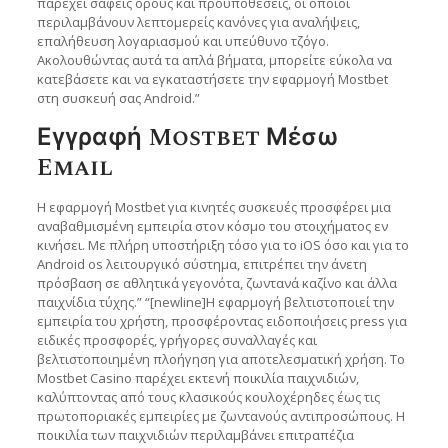
παρέχει σαφείς όρους και προϋποθέσεις, οι οποίοι
περιλαμβάνουν λεπτομερείς κανόνες για αναλήψεις,
επαλήθευση λογαριασμού και υπεύθυνο τζόγο.
Ακολουθώντας αυτά τα απλά βήματα, μπορείτε εύκολα να
κατεβάσετε και να εγκαταστήσετε την εφαρμογή Mostbet
στη συσκευή σας Android.”
Εγγραφή Mostbet Μέσω
Email
Η εφαρμογή Mostbet για κινητές συσκευές προσφέρει μια
αναβαθμισμένη εμπειρία στον κόσμο του στοιχήματος εν
κινήσει. Με πλήρη υποστήριξη τόσο για το iOS όσο και για το
Android os λειτουργικό σύστημα, επιτρέπει την άνετη
πρόσβαση σε αθλητικά γεγονότα, ζωντανά καζίνο και άλλα
παιχνίδια τύχης.” “[newline]Η εφαρμογή βελτιστοποιεί την
εμπειρία του χρήστη, προσφέροντας ειδοποιήσεις press για
ειδικές προσφορές, γρήγορες συναλλαγές και
βελτιστοποιημένη πλοήγηση για αποτελεσματική χρήση. Το
Mostbet Casino παρέχει εκτενή ποικιλία παιχνιδιών,
καλύπτοντας από τους κλασικούς κουλοχέρηδες έως τις
πρωτοποριακές εμπειρίες με ζωντανούς αντιπροσώπους. Η
ποικιλία των παιχνιδιών περιλαμβάνει επιτραπέζια