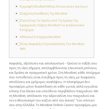
Εγγραφή Mostbet Μέσω Κοινωνικών Δικτύων
Ελάχιστη Κατάθεση Της Mostbet
⃣ Ποια Είναι Τα Οφέλη Από Τη Χρήση Της
Εφαρμογής Λήψης Mostbet Για Διαδικτυακό
Στοίχημα;
Αθλητικό Στοίχημα Mostbet
⃣ Είναι Ασφαλής Η Εγκατάσταση Του Mostbet
Apk;
Ασφαλής, αξιόπιστο και απολαυστικό – ξεκίνα το ταξίδι σου
προς τη νίκη σήμερα, απολαμβάνοντας ελκυστικά μπόνους
και δράση σε πραγματικό χρόνο. Στη Mostbet, κάθε στοίχημα
που τοποθετείς είναι ένα βήμα προς τη νίκη, με διαφανείς
αποδόσεις και γρήγορες αναλήψεις. Η πλατφόρμα δεν
προσφέρει μόνο διασκέδαση σε κάθε γωνιά, αλλά εγγυάται
επίσης ένα δίκαιο και υπεύθυνο περιβάλλον παιχνιδιού. Με
τη Mostbet, απόλαυσε την αδρεναλίνη του παιχνιδιού και
τον ενθουσιασμό του καζίνο από την άνεση” “του σπιτιού
σου στην Ελλάδα. Το Mostbet Online Casino προσφέρει μια