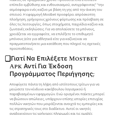
επίπεδο εμβύθισης και ενθουσιασμού, αντιγράφοντας” “την
ατμόσφαιρα ενός καζίνο με βάση τη γης από την άνεση του
σπιτιού. Η εφαρμογή Mostbet προσφέρει απρόσκοπτη
πλοήγηση, γρήγορους χρόνους φόρτωσης και πρόσβαση σε
όλες τις λειτουργίες, όπως στοιχήματα, παιχνίδια καζίνο και
ζωντανές εκδηλώσεις. Για να απολαύσετε τα μπόνους,
χρειάζεται να εγγραφείτε, να επιλέξετε το επιθυμητό
μπόνους (είτε για αθλητικά είτε για καζίνο) και να
πραγματοποιήσετε μια κατάθεση που πληροί τις σχετικές
προϋποθέσεις.
⃣ Γιατί Να Επιλέξετε Mostbet
Apk Αντί Για Έκδοση
Προγράμματος Περιήγησης;
Αποφύγετε πάντα τη λήψη από ιστότοπους τρίτων για να
μειώσετε τον κίνδυνο κακόβουλου λογισμικού ή
παραβιασμένων εφαρμογών. Ενώ ορισμένοι παίκτες μπορεί
να βιώσουν απώλειες, υπάρχουν επίσης ιστορίες επιτυχίας
πολλών νικητών που μοιράζονται ανοιχτά τις εμπειρίες και
τις στρατηγικές τους στο διαδίκτυο. Αυτοί οι νικητές
αναδεικνύουν τις γρήγορες πληρωμές και τις ομαλές