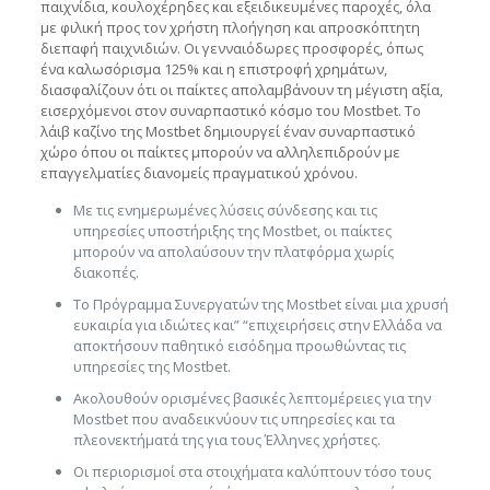
παιχνίδια, κουλοχέρηδες και εξειδικευμένες παροχές, όλα
με φιλική προς τον χρήστη πλοήγηση και απροσκόπτητη
διεπαφή παιχνιδιών. Οι γενναιόδωρες προσφορές, όπως
ένα καλωσόρισμα 125% και η επιστροφή χρημάτων,
διασφαλίζουν ότι οι παίκτες απολαμβάνουν τη μέγιστη αξία,
εισερχόμενοι στον συναρπαστικό κόσμο του Mostbet. Το
λάιβ καζίνο της Mostbet δημιουργεί έναν συναρπαστικό
χώρο όπου οι παίκτες μπορούν να αλληλεπιδρούν με
επαγγελματίες διανομείς πραγματικού χρόνου.
Με τις ενημερωμένες λύσεις σύνδεσης και τις
υπηρεσίες υποστήριξης της Mostbet, οι παίκτες
μπορούν να απολαύσουν την πλατφόρμα χωρίς
διακοπές.
Το Πρόγραμμα Συνεργατών της Mostbet είναι μια χρυσή
ευκαιρία για ιδιώτες και” “επιχειρήσεις στην Ελλάδα να
αποκτήσουν παθητικό εισόδημα προωθώντας τις
υπηρεσίες της Mostbet.
Ακολουθούν ορισμένες βασικές λεπτομέρειες για την
Mostbet που αναδεικνύουν τις υπηρεσίες και τα
πλεονεκτήματά της για τους Έλληνες χρήστες.
Οι περιορισμοί στα στοιχήματα καλύπτουν τόσο τους