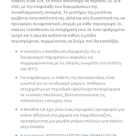
παίκτες είναι 20 €, το οποίο αντιστοιχεί σε περίπου 20, 30 $
USD, με την επιφύλαξη των διακυμάνσεων της
συναλλαγματικής ισοτιμίας. Το μυστήριο της ρουλέτας
κρύβεται στην απλότητά της, αλλά και στη δυνατότητά της να
προσφέρει συναρπαστικές στιγμές με κάθε περιστροφή. Οι
παίκτες τοποθετούν τα στοιχήματά τους σε έναν αριθμημένο
τροχό και η αγωνία αυξάνεται καθώς η μπάλα
περιστρέφεται, περιμένοντας να δούμε πού θα καταλήξει.
Η επιπλέον επαλήθευση εξασφαλίζει ότι οι
λογαριασμοί παραμένουν ασφαλείς και
συμμορφώνονται με τις οδηγίες γνωρίστε-τον-πελάτη-
σας (KYC).
Για παράδειγμα, οι παίκτες της Θεσσαλονίκης είναι
γνωστοί για το συνδυασμό μικρών, σταθερών
στοιχημάτων με περιοδικά υψηλότερα πονταρίσματα
σε ευνοϊκές αποδόσεις, βελτιστοποιώντας τις
πιθανότητες επιτυχίας τους.
Η Mostbet GR έχει γίνει ένας κορυφαίος προορισμός για
online αθλητικά στοιχήματα και παιχνίδια καζίνο,
προσφέροντας μια μεγάλη γκάμα επιλογών για παίκτες
στην Ελλάδα.
Η προσφορά “ΑΠΙΣΤΕΥΤΗ ΕΠΙΣΤΡΟΦΗ ΧΡΗΜΑΤΩΝ ΓΙΑ