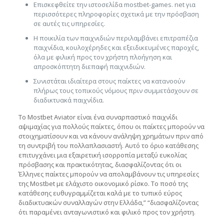
Επισκεφθείτε την ιστοσελίδα mostbet-games. net για
περισσότερες πληροφορίες σχετικά με την πρόσβαση
σε αυτές τις υπηρεσίες.
Η ποικιλία των παιχνιδιών περιλαμβάνει επιτραπέζια
παιχνίδια, κουλοχέρηδες και εξειδικευμένες παροχές,
όλα με φιλική προς τον χρήστη πλοήγηση και
απροσκόπτητη διεπαφή παιχνιδιών.
Συνιστάται ιδιαίτερα στους παίκτες να κατανοούν
πλήρως τους τοπικούς νόμους πριν συμμετάσχουν σε
διαδικτυακά παιχνίδια.
Το Mostbet Aviator είναι ένα συναρπαστικό παιχνίδι
αψιμαχίας για πολλούς παίκτες, όπου οι παίκτες μπορούν να
στοιχηματίσουν και να κάνουν ανάληψη χρημάτων πριν από
τη συντριβή του πολλαπλασιαστή. Αυτό το όριο κατάθεσης
επιτυγχάνει μια εξαιρετική ισορροπία μεταξύ ευκολίας
πρόσβασης και πρακτικότητας, διασφαλίζοντας ότι οι
Έλληνες παίκτες μπορούν να απολαμβάνουν τις υπηρεσίες
της Mostbet με ελάχιστο οικονομικό ρίσκο. Το ποσό της
κατάθεσης ευθυγραμμίζεται καλά με το τυπικό εύρος
διαδικτυακών συναλλαγών στην Ελλάδα,” “διασφαλίζοντας
ότι παραμένει ανταγωνιστικό και φιλικό προς τον χρήστη.