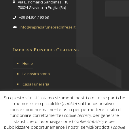
Via E. Pomarici Santomasi, 18
70024 Gravina in Puglia (Ba)
+39 34.951.190.68
info@impresafunebrecilifrese.it
Impresa Funebre Cilifrese
Home
La nostra storia
Casa Funeraria
Servizi
Su questo sito utilizziamo strumenti nostri o di terze parti che
memorizzano piccoli file (
cookie
) sul tuo dispositivo.
Contattaci
I cookie sono normalmente usati per permettere al sito di
funzionare correttamente (
cookie tecnici
), per generare
statistiche di uso/navigazione (
cookie statistici
) e per
pubblicizzare opportunamente i nostri servizi/prodotti (
cookie