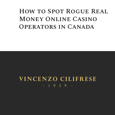
How to Spot Rogue Real
Money Online Casino
Operators in Canada