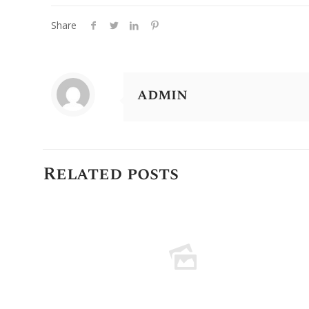
Share
admin
Related posts