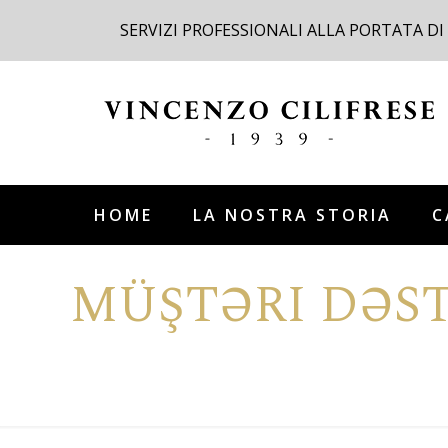
SERVIZI PROFESSIONALI ALLA PORTATA DI
HOME
LA NOSTRA STORIA
C
MÜŞTƏRI DƏS