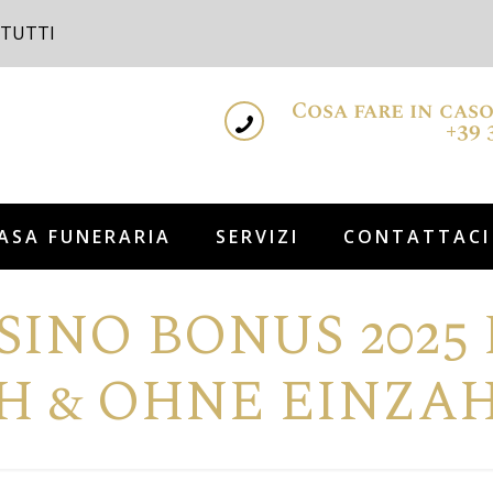
 TUTTI
Cosa fare in cas
+39 
ASA FUNERARIA
SERVIZI
CONTATTACI
SINO BONUS 2025 
H & OHNE EINZA