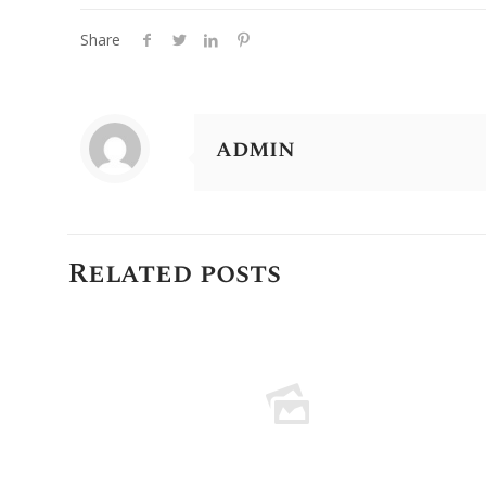
Share
admin
Related posts