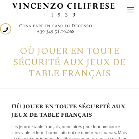
Cosa fare in caso di Decesso
+39 349.51.19.068
OÙ JOUER EN TOUTE
SÉCURITÉ AUX JEUX DE
TABLE FRANÇAIS
Où jouer en toute sécurité aux
jeux de table français
Les jeux de table français, populaires pour leur ambiance
conviviale et leur charme, attirent de nombreux joueurs. Mais
la sécurité des joueurs doit être une priorité, que ce soit dans