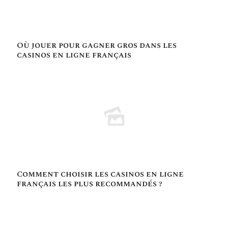
Où jouer pour gagner gros dans les
casinos en ligne français
Comment choisir les casinos en ligne
français les plus recommandés ?