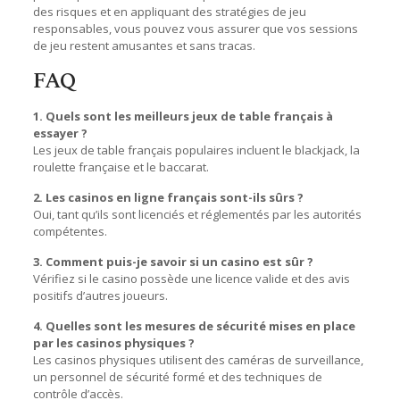
des risques et en appliquant des stratégies de jeu
responsables, vous pouvez vous assurer que vos sessions
de jeu restent amusantes et sans tracas.
FAQ
1. Quels sont les meilleurs jeux de table français à
essayer ?
Les jeux de table français populaires incluent le blackjack, la
roulette française et le baccarat.
2. Les casinos en ligne français sont-ils sûrs ?
Oui, tant qu’ils sont licenciés et réglementés par les autorités
compétentes.
3. Comment puis-je savoir si un casino est sûr ?
Vérifiez si le casino possède une licence valide et des avis
positifs d’autres joueurs.
4. Quelles sont les mesures de sécurité mises en place
par les casinos physiques ?
Les casinos physiques utilisent des caméras de surveillance,
un personnel de sécurité formé et des techniques de
contrôle d’accès.