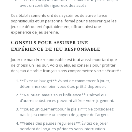
avec un contrôle rigoureux des accès.
Ces établissements ont des systèmes de surveillance
sophistiqués et un personnel formé pour s’assurer que les
jeux se déroulent équitablement, offrant ainsi une
expérience de jeu sereine.
Conseils pour assurer une
expérience de jeu responsable
Jouer de manière responsable est tout aussi important que
de choisir un lieu sûr. Voici quelques conseils pour profiter
des jeux de table français sans compromettre votre sécurité :
**Fixez un budget**: Avant de commencer à jouer,
déterminez combien vous êtes prêt à dépenser.
**Ne jouez jamais sous l’influence**: L’alcool ou
d’autres substances peuvent altérer votre jugement.
**Jouez uniquement pour le plaisir**: Ne considérez
pas le jeu comme un moyen de gagner de l’argent.
**Faites des pauses régulières**: Évitez de jouer
pendant de longues périodes sans interruption.