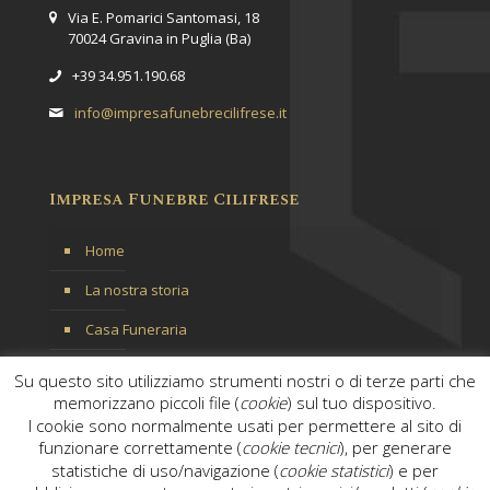
Via E. Pomarici Santomasi, 18
70024 Gravina in Puglia (Ba)
+39 34.951.190.68
info@impresafunebrecilifrese.it
Impresa Funebre Cilifrese
Home
La nostra storia
Casa Funeraria
Servizi
Su questo sito utilizziamo strumenti nostri o di terze parti che
memorizzano piccoli file (
cookie
) sul tuo dispositivo.
Contattaci
I cookie sono normalmente usati per permettere al sito di
funzionare correttamente (
cookie tecnici
), per generare
statistiche di uso/navigazione (
cookie statistici
) e per