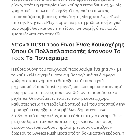
ρίσκο, οπότε η εμπειρία είναι καθαρά εκπαιδευτική, χωρίς
χρηματικές απώλειες ή κέρδη. Ο παρακάτω πίνακας
παρουσιάζει τις βασικές πιθανότητες νίκης στο SugarRush
από την Pragmatic Play, σύμφωνα με τη μαθηματική λογική
των συμβόλων και των επιπέδων πληρωμής όπως αυτά
εμφανίζονται στο παιχνίδι.
Sugar Rush 1000 Είναι Ένας Κουλοχέρης
Όπου Οι Πολλαπλασιαστές Φτάνουν Το
100x Το Ποντάρισμα
Η κύρια οθόνη του παιχνιδιού παρουσιάζει ένα grid 7×7, με
το κάθε κελί να γεμίζει από σύμβολα-γλυκά σε διάφορα
χρώματα και σχήματα. Η διάταξη αυτή υποστηρίζει
μηχανισμό τύπου “cluster pays”, και είναι άμεσα κατανοητή
ακόμη και από παίκτες που συνηθίζουν τα παραδοσιακά
paylines. Οι κινούμενες εικόνες είναι ρευστές, χωρίς
καθυστερήσεις ή υπερβολικά οπτικά εφέ που αποσπούν την
προσοχή. Η έκρηξη των συμβόλων δημιουργεί ένα
διαδραστικό περιβάλλον, όπου κάθε επιτυχία ανταμείβεται
με ξεκάθαρο οπτικοακουστικό suggestions. Για όσους
θέλουν να εξοικειωθούν πρώτα, μπορούν να παίξουν
δωρεάν το Sweets Rush μέσα από τη δοκιμαστική έκδοση, η