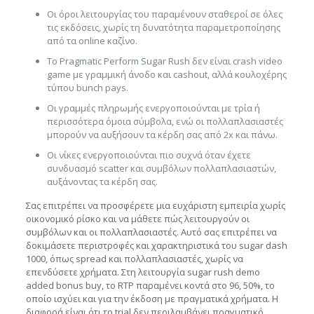
Οι όροι λειτουργίας του παραμένουν σταθεροί σε όλες
τις εκδόσεις, χωρίς τη δυνατότητα παραμετροποίησης
από τα online καζίνο.
Το Pragmatic Perform Sugar Rush δεν είναι crash video
game με γραμμική άνοδο και cashout, αλλά κουλοχέρης
τύπου bunch pays.
Οι γραμμές πληρωμής ενεργοποιούνται με τρία ή
περισσότερα όμοια σύμβολα, ενώ οι πολλαπλασιαστές
μπορούν να αυξήσουν τα κέρδη σας από 2x και πάνω.
Οι νίκες ενεργοποιούνται πιο συχνά όταν έχετε
συνδυασμό scatter και συμβόλων πολλαπλασιαστών,
αυξάνοντας τα κέρδη σας.
Σας επιτρέπει να προσφέρετε μια ευχάριστη εμπειρία χωρίς
οικονομικό ρίσκο και να μάθετε πώς λειτουργούν οι
συμβόλων και οι πολλαπλασιαστές. Αυτό σας επιτρέπει να
δοκιμάσετε περιστροφές και χαρακτηριστικά του sugar dash
1000, όπως spread και πολλαπλασιαστές, χωρίς να
επενδύσετε χρήματα. Στη λειτουργία sugar rush demo
added bonus buy, το RTP παραμένει κοντά στο 96, 50%, το
οποίο ισχύει και για την έκδοση με πραγματικά χρήματα. Η
διαφορά είναι ότι το trial δεν περιλαμβάνει πραγματικό