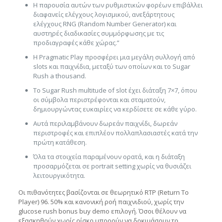
Η παρουσία αυτών των ρυθμιστικών φορέων επιβάλλει
διαφανείς ελέγχους λογισμικού, ανεξάρτητους
ελέγχους RNG (Random Number Generator) και
αυστηρές διαδικασίες συμμόρφωσης με τις
προδιαγραφές κάθε χώρας.”
Η Pragmatic Play προσφέρει μια μεγάλη συλλογή από
slots και παιχνίδια, μεταξύ των οποίων και το Sugar
Rush a thousand.
Το Sugar Rush multitude of slot έχει διάταξη 7×7, όπου
οι σύμβολα περιστρέφονται και σταματούν,
δημιουργώντας ευκαιρίες να κερδίσετε σε κάθε γύρο.
Αυτά περιλαμβάνουν δωρεάν παιχνίδι, δωρεάν
περιστροφές και επιπλέον πολλαπλασιαστές κατά την
πρώτη κατάθεση.
Όλα τα στοιχεία παραμένουν ορατά, και η διάταξη
προσαρμόζεται σε portrait setting χωρίς να θυσιάζει
λειτουργικότητα.
Οι πιθανότητες βασίζονται σε θεωρητικό RTP (Return To
Player) 96. 50% και κανονική ροή παιχνιδιού, χωρίς την
glucose rush bonus buy demo επιλογή. Όσοι θέλουν να
εξασκηθούν χωρίς ρίσκο μπορούν να δοκιμάσουν το