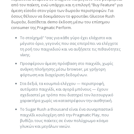
από τον παίκτη, ενώ υπάρχει και η επιλογή “Buy Feature” για
άμεση είσοδο στον γύρο των δωρεάν περιστροφών. Για
όσους θέλουν να δοκιμάσουν το φρουτάκι Glucose Rush
δωρεάν, διατίθεται demo έκδοση μέσω του επίσημου
consumer της Pragmatic Perform.
Το στοίχημά” “σας για κάθε γύρο έχει ελάχιστο και
μέγιστο όριο, γεγονός που σας επιτρέπει να ελέγχετε
τη ροή του παιχνιδιού και να αυξήσετε τις πιθανότητες
νίκης.
Προσφέρουν άμεση πρόσβαση στο παιχνίδι, χωρίς
ανάγκη πλοήγησης μέσω browser, με γρήγορη
φόρτωση και διαχείριση δεδομένων.
Στα δεξιά, τα κουμπιά ελέγχου — περιστροφή,
αυτόματο παιχνίδι, και αγορά μπόνους — έχουν
σχεδιαστεί με τρόπο που διατηρεί τον λειτουργικό
χαρακτήρα χωρίς να καταστρέφουν την αισθητική.
Το Sugar Rush a thousand είναι ένα συναρπαστικό
παιχνίδι κουλοχέρη από την Pragmatic Play, που
βυθίζει τους παίκτες σε έναν πολύχρωμο κόσμο
γλυκών και μεγάλων νικών.