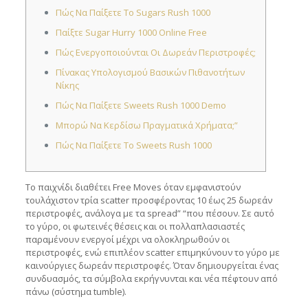
Πώς Να Παίξετε Το Sugars Rush 1000
Παίξτε Sugar Hurry 1000 Online Free
Πώς Ενεργοποιούνται Οι Δωρεάν Περιστροφές;
Πίνακας Υπολογισμού Βασικών Πιθανοτήτων
Νίκης
Πώς Να Παίξετε Sweets Rush 1000 Demo
Μπορώ Να Κερδίσω Πραγματικά Χρήματα;”
Πώς Να Παίξετε Το Sweets Rush 1000
Το παιχνίδι διαθέτει Free Moves όταν εμφανιστούν
τουλάχιστον τρία scatter προσφέροντας 10 έως 25 δωρεάν
περιστροφές, ανάλογα με τα spread” “που πέσουν. Σε αυτό
το γύρο, οι φωτεινές θέσεις και οι πολλαπλασιαστές
παραμένουν ενεργοί μέχρι να ολοκληρωθούν οι
περιστροφές, ενώ επιπλέον scatter επιμηκύνουν το γύρο με
καινούργιες δωρεάν περιστροφές. Όταν δημιουργείται ένας
συνδυασμός, τα σύμβολα εκρήγνυνται και νέα πέφτουν από
πάνω (σύστημα tumble).