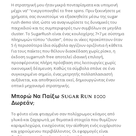
Η στρατηγική μου ήταν μικρά πονταρίσματα και υπομονή
μέχρι να” “ενεργοποιηθεί το free spins. Πριν ξεκινήσετε με
χρήματα, σας συνιστούμε να εξασκηθείτε μέσω της sugar
rush demo slot, ώστε να αναγνωρίσετε τις δυναμικές του
παιχνιδιού και τις συμπεριφορές των συμβόλων σε μεγάλα
cluster. Το SugarRush είναι ένας κουλοχέρης 7×7 με σύστημα
πληρωμών τύπου “cluster”, όπου οι νίκες προκύπτουν όταν
5 ή περισσότερα ίδια σύμβολα αγγίζουν οριζόντια ή κάθετα.
Για τους παίκτες που θέλουν διασκέδαση χωρίς ρίσκο, η
έκδοση sugarrush free αποτελεί ιδανική επιλογή,
προσφέροντας πλήρη πρόσβαση στις λειτουργίες χωρίς
οικονομική δέσμευση. Καθώς τα σύμβολα σπάνε σε ένα
συγκεκριμένο σημείο, ένας μετρητής πολλαπλασιαστή
αυξάνεται, και αποθηκεύεται εκεί, δημιουργώντας έναν
οπτικό μηχανισμό στρατηγικής.
Μπορώ Να Παίξω Sugar Run 1000
Δωρεάν;
Το φόντο είναι φτιαγμένο σαν πολύχρωμος κόσμος από
γλυκά και ζαχαρωτά, με θεματικά στοιχεία που θυμίζουν
καραμελοχώρα, ενισχύοντας την αίσθηση ενός ευχάριστου
και χαρούμενου περιβάλλοντος. Οι εφαρμογές είναι