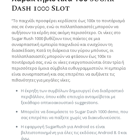
Dash 1000 Slot
“Το παιχνίδι προσφέρει κερδίσετε έως 100x το ποντάρισμά
σας σε έναν γύρο, ενώ οι πολλαπλασιαστές μπορούν να
αυξήσουν τα κέρδη σας ακόμη περισσότερο. Οι νίκες στο
Sugar Rush 1000 βυθίζουν τους παίκτες σε μια
συναρπαστική εμπειρία παιχνιδιού και ενισχύουν τη
διασκέδαση. Κατά τη διάρκεια του γύρου μπόνους, οι
πολλαπλασιαστές μπορούν να φτάσουν έως 100x το
ποντάρισμά σας, ενώ οι νίκες ενεργοποιούνται όταν τρία ή
περισσότερα όμοια σύμβολα ευθυγραμμιστούν. Η εμπειρία
είναι συναρπαστική και σας επιτρέπει να αυξάνετε τις
πιθανότητες για μεγάλες νίκες.
Η έκρηξη των συμβόλων δημιουργεί ένα διαδραστικό
περιβάλλον, όπου κάθε επιτυχία ανταμείβεται με
ξεκάθαρο οπτικοακουστικό suggestions.
Μπορείτε να δοκιμάσετε το Sugar Dash 1000 demo, που
σας επιτρέπει να παίξετε χωρίς να διακινδυνεύσετε.
Η εφαρμογή SugarRush για Android os είναι
βελτιστοποιημένη για όλες τις εκδόσεις Android 8. 0 και
άνω.