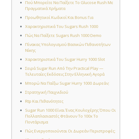
Πού Μπορείτε Να Παίξετε Το Glucose Rush Με
Πραγματικά Χρήματα
Προωθητικοί Κωδικοί Και Bonus Για
Χαρακτηριστικά Του Sugars Rush 1000
Πώς Να Παίξετε Sugars Rush 1000 Demo
Πίνακας Υπολογισμού Βασικών Πιθανοτήτων
Νίκης
Χαρακτηριστικά Του Sugar Hurry 1000 Slot
Σειρά Sugar Run Από Την Practical Play —
Τελευταίες Εκδόσεις Στην Ελληνική Αγορά
Μπορώ Να Παίξω Sugar Hurry 1000 Δωρεάν;
Στρατηγική Παιχνιδιού
Rtp Και Πιθανότητες
Sugar Run 1000 Είναι Ένας Κουλοχέρης Όπου Οι
Πολλαπλασιαστές Φτάνουν Το 100x Το
Ποντάρισμα
Πώς Ενεργοποιούνται Οι Δωρεάν Περιστροφές;