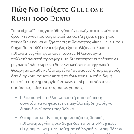
Πώς Να Παίξετε Glucose
Rush 1000 Demo
Το στοίχημά” “σας για κάθε γύρο έχει ελάχιστο και μέγιστο
όριο, γεγονός που σας επιτρέπει να ελέγχετε τη ροή του
παιχνιδιού και να αυξήσετε τις πιθανότητες νίκης. Το RTP του
Sugar Rush 1000 είναι υψηλό, εξασφαλίζοντας δίκαιες
πιθανότητες νίκης για τους παίκτες. Η λειτουργία
πολλαπλασιαστή προσφέρει τη δυνατότητα να φτάσετε σε
μεγάλα κέρδη χωρίς να διακινδυνεύσετε υπερβολικά.
Θεωρητικά, κάθε κελί μπορεί να “φορτιστεί” άπειρες φορές
όσο διαρκούν τα accidents ή τα free spins. Αυτή η δομή
επιτρέπει τη δημιουργία έντονων σερί με απρόσμενες
αποδόσεις, ειδικά στους bonus γύρους.
Η λειτουργία πολλαπλασιαστή προσφέρει τη
δυνατότητα να φτάσετε σε μεγάλα κέρδη χωρίς να
διακινδυνεύσετε υπερβολικά.
Ο παρακάτω πίνακας παρουσιάζει τις βασικές
πιθανότητες νίκης στο SugarRush από την Pragmatic
Play, σύμφωνα με τη μαθηματική λογική των συμβόλων