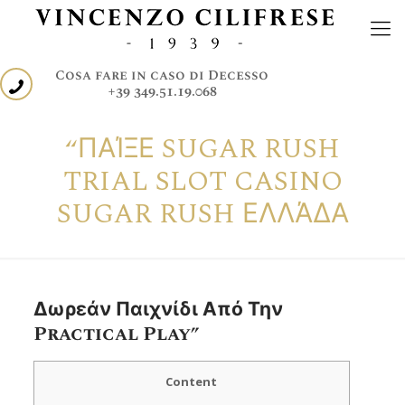
Cosa fare in caso di Decesso
+39 349.51.19.068
“ΠΑΊΞΕ SUGAR RUSH
TRIAL SLOT CASINO
SUGAR RUSH ΕΛΛΆΔΑ
Δωρεάν Παιχνίδι Από Την
Practical Play”
Content