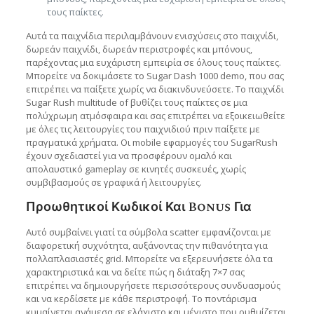
τους παίκτες.
Αυτά τα παιχνίδια περιλαμβάνουν ενισχύσεις στο παιχνίδι,
δωρεάν παιχνίδι, δωρεάν περιστροφές και μπόνους,
παρέχοντας μια ευχάριστη εμπειρία σε όλους τους παίκτες.
Μπορείτε να δοκιμάσετε το Sugar Dash 1000 demo, που σας
επιτρέπει να παίξετε χωρίς να διακινδυνεύσετε. Το παιχνίδι
Sugar Rush multitude of βυθίζει τους παίκτες σε μια
πολύχρωμη ατμόσφαιρα και σας επιτρέπει να εξοικειωθείτε
με όλες τις λειτουργίες του παιχνιδιού πριν παίξετε με
πραγματικά χρήματα. Οι mobile εφαρμογές του SugarRush
έχουν σχεδιαστεί για να προσφέρουν ομαλό και
απολαυστικό gameplay σε κινητές συσκευές, χωρίς
συμβιβασμούς σε γραφικά ή λειτουργίες.
Προωθητικοί Κωδικοί Και Bonus Για
Αυτό συμβαίνει γιατί τα σύμβολα scatter εμφανίζονται με
διαφορετική συχνότητα, αυξάνοντας την πιθανότητα για
πολλαπλασιαστές grid. Μπορείτε να εξερευνήσετε όλα τα
χαρακτηριστικά και να δείτε πώς η διάταξη 7×7 σας
επιτρέπει να δημιουργήσετε περισσότερους συνδυασμούς
και να κερδίσετε με κάθε περιστροφή. Το ποντάρισμα
κυμαίνεται ανάμεσα σε ελάχιστο και μέγιστο που ρυθμίζεται