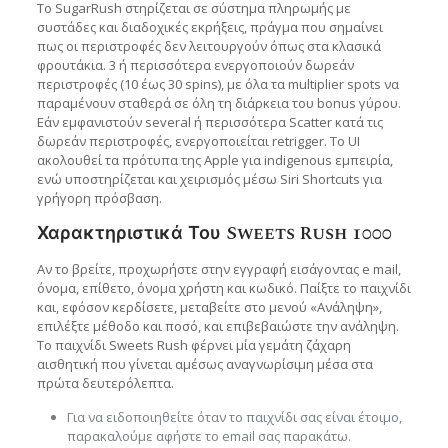
Το SugarRush στηρίζεται σε σύστημα πληρωμής με
συστάδες και διαδοχικές εκρήξεις, πράγμα που σημαίνει
πως οι περιστροφές δεν λειτουργούν όπως στα κλασικά
φρουτάκια. 3 ή περισσότερα ενεργοποιούν δωρεάν
περιστροφές (10 έως 30 spins), με όλα τα multiplier spots να
παραμένουν σταθερά σε όλη τη διάρκεια του bonus γύρου.
Εάν εμφανιστούν several ή περισσότερα Scatter κατά τις
δωρεάν περιστροφές, ενεργοποιείται retrigger. Το UI
ακολουθεί τα πρότυπα της Apple για indigenous εμπειρία,
ενώ υποστηρίζεται και χειρισμός μέσω Siri Shortcuts για
γρήγορη πρόσβαση.
Χαρακτηριστικά Του Sweets Rush 1000
Αν το βρείτε, προχωρήστε στην εγγραφή εισάγοντας e mail,
όνομα, επίθετο, όνομα χρήστη και κωδικό. Παίξτε το παιχνίδι
και, εφόσον κερδίσετε, μεταβείτε στο μενού «Ανάληψη»,
επιλέξτε μέθοδο και ποσό, και επιβεβαιώστε την ανάληψη.
Το παιχνίδι Sweets Rush φέρνει μία γεμάτη ζάχαρη
αισθητική που γίνεται αμέσως αναγνωρίσιμη μέσα στα
πρώτα δευτερόλεπτα.
Για να ειδοποιηθείτε όταν το παιχνίδι σας είναι έτοιμο,
παρακαλούμε αφήστε το email σας παρακάτω.