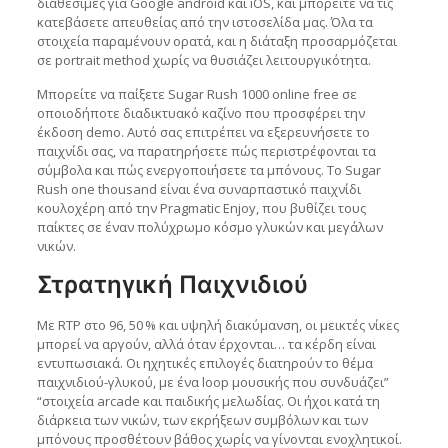
διαθέσιμες για Google android και iOS, και μπορείτε να τις
κατεβάσετε απευθείας από την ιστοσελίδα μας. Όλα τα
στοιχεία παραμένουν ορατά, και η διάταξη προσαρμόζεται
σε portrait method χωρίς να θυσιάζει λειτουργικότητα.
Μπορείτε να παίξετε Sugar Rush 1000 online free σε
οποιοδήποτε διαδικτυακό καζίνο που προσφέρει την
έκδοση demo. Αυτό σας επιτρέπει να εξερευνήσετε το
παιχνίδι σας, να παρατηρήσετε πώς περιστρέφονται τα
σύμβολα και πώς ενεργοποιήσετε τα μπόνους. Το Sugar
Rush one thousand είναι ένα συναρπαστικό παιχνίδι
κουλοχέρη από την Pragmatic Enjoy, που βυθίζει τους
παίκτες σε έναν πολύχρωμο κόσμο γλυκών και μεγάλων
νικών.
Στρατηγική Παιχνιδιού
Με RTP στο 96, 50 % και υψηλή διακύμανση, οι μεικτές νίκες
μπορεί να αργούν, αλλά όταν έρχονται… τα κέρδη είναι
εντυπωσιακά. Οι ηχητικές επιλογές διατηρούν το θέμα
παιχνιδιού-γλυκού, με ένα loop μουσικής που συνδυάζει”
“στοιχεία arcade και παιδικής μελωδίας. Οι ήχοι κατά τη
διάρκεια των νικών, των εκρήξεων συμβόλων και των
μπόνους προσθέτουν βάθος χωρίς να γίνονται ενοχλητικοί.