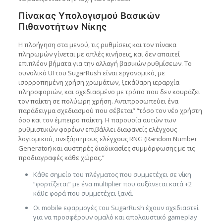
Πίνακας Υπολογισμού Βασικών
Πιθανοτήτων Νίκης
Η πλοήγηση στα μενού, τις ρυθμίσεις και τον πίνακα
πληρωμών γίνεται με απλές κινήσεις, και δεν απαιτεί
επιπλέον βήματα για την αλλαγή βασικών ρυθμίσεων. Το
συνολικό UI του SugarRush είναι εργονομικό, με
ισορροπημένη χρήση χρωμάτων, ξεκάθαρη ιεραρχία
πληροφοριών, και σχεδιασμένο με τρόπο που δεν κουράζει
τον παίκτη σε πολύωρη χρήση. Αντιπροσωπεύει ένα
παράδειγμα σχεδιασμού που σέβεται” “τόσο τον νέο χρήστη
όσο και τον έμπειρο παίκτη. Η παρουσία αυτών των
ρυθμιστικών φορέων επιβάλλει διαφανείς ελέγχους
λογισμικού, ανεξάρτητους ελέγχους RNG (Random Number
Generator) και αυστηρές διαδικασίες συμμόρφωσης με τις
προδιαγραφές κάθε χώρας.”
Κάθε σημείο του πλέγματος που συμμετέχει σε νίκη
“φορτίζεται” με ένα multiplier που αυξάνεται κατά +2
κάθε φορά που συμμετέχει ξανά.
Οι mobile εφαρμογές του SugarRush έχουν σχεδιαστεί
για να προσφέρουν ομαλό και απολαυστικό gameplay