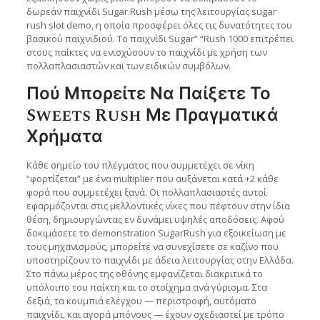
δωρεάν παιχνίδι Sugar Rush μέσω της λειτουργίας sugar
rush slot demo, η οποία προσφέρει όλες τις δυνατότητες του
βασικού παιχνιδιού. Το παιχνίδι Sugar” “Rush 1000 επιτρέπει
στους παίκτες να ενισχύσουν το παιχνίδι με χρήση των
πολλαπλασιαστών και των ειδικών συμβόλων.
Πού Μπορείτε Να Παίξετε Το
Sweets Rush Με Πραγματικά
Χρήματα
Κάθε σημείο του πλέγματος που συμμετέχει σε νίκη
“φορτίζεται” με ένα multiplier που αυξάνεται κατά +2 κάθε
φορά που συμμετέχει ξανά. Οι πολλαπλασιαστές αυτοί
εφαρμόζονται στις μελλοντικές νίκες που πέφτουν στην ίδια
θέση, δημιουργώντας εν δυνάμει υψηλές αποδόσεις. Αφού
δοκιμάσετε το demonstration SugarRush για εξοικείωση με
τους μηχανισμούς, μπορείτε να συνεχίσετε σε καζίνο που
υποστηρίζουν το παιχνίδι με άδεια λειτουργίας στην Ελλάδα.
Στο πάνω μέρος της οθόνης εμφανίζεται διακριτικά το
υπόλοιπο του παίκτη και το στοίχημα ανά γύρισμα. Στα
δεξιά, τα κουμπιά ελέγχου — περιστροφή, αυτόματο
παιχνίδι, και αγορά μπόνους — έχουν σχεδιαστεί με τρόπο