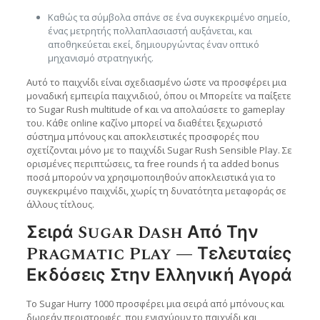
Καθώς τα σύμβολα σπάνε σε ένα συγκεκριμένο σημείο,
ένας μετρητής πολλαπλασιαστή αυξάνεται, και
αποθηκεύεται εκεί, δημιουργώντας έναν οπτικό
μηχανισμό στρατηγικής.
Αυτό το παιχνίδι είναι σχεδιασμένο ώστε να προσφέρει μια
μοναδική εμπειρία παιχνιδιού, όπου οι Μπορείτε να παίξετε
το Sugar Rush multitude of και να απολαύσετε το gameplay
του. Κάθε online καζίνο μπορεί να διαθέτει ξεχωριστό
σύστημα μπόνους και αποκλειστικές προσφορές που
σχετίζονται μόνο με το παιχνίδι Sugar Rush Sensible Play. Σε
ορισμένες περιπτώσεις, τα free rounds ή τα added bonus
ποσά μπορούν να χρησιμοποιηθούν αποκλειστικά για το
συγκεκριμένο παιχνίδι, χωρίς τη δυνατότητα μεταφοράς σε
άλλους τίτλους.
Σειρά Sugar Dash Από Την
Pragmatic Play — Τελευταίες
Εκδόσεις Στην Ελληνική Αγορά
Το Sugar Hurry 1000 προσφέρει μια σειρά από μπόνους και
δωρεάν περιστροφές, που ενισχύουν το παιχνίδι και