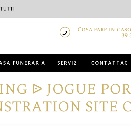
 TUTTI
Cosa fare in cas
+39 
ASA FUNERARIA
SERVIZI
CONTATTACI
ING ᐉ JOGUE POR
STRATION SITE O