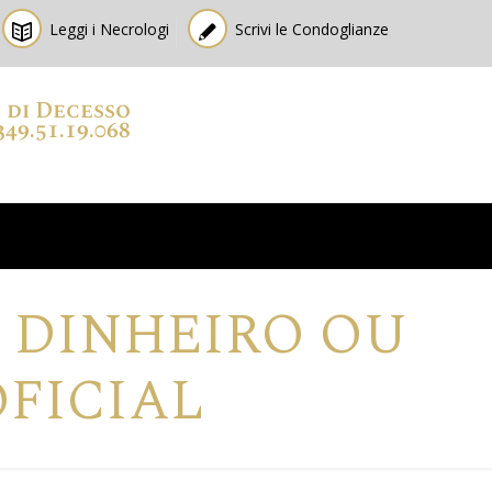
Leggi i Necrologi
Scrivi le Condoglianze
o di Decesso
349.51.19.068
 DINHEIRO OU
FICIAL