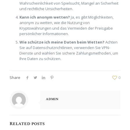
Wahrscheinlichkeit von Spielsucht, Mangel an Sicherheit
und rechtliche Unsicherheiten.
Kann ich anonym wetten?
Ja, es gibt Möglichkeiten,
anonym zu wetten, wie die Nutzung von
Kryptowährungen und das Vermeiden der Preisgabe
persönlicher Informationen.
Wie schütze ich meine Daten beim Wetten?
Achten
Sie auf Datenschutzrichtlinien, verwenden Sie VPN-
Dienste und wählen Sie sichere Zahlungsmethoden, um
Ihre Daten zu schützen.
Share
0
admin
Related posts