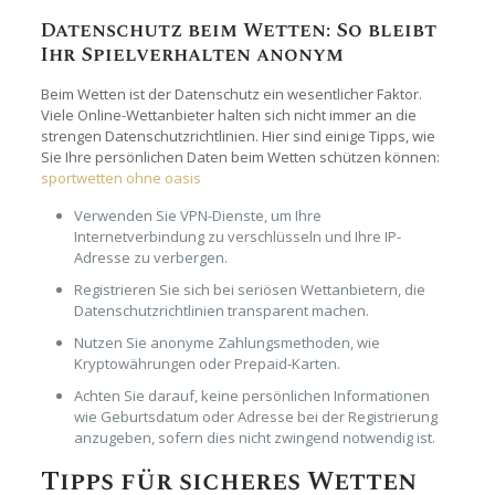
Datenschutz beim Wetten: So bleibt
Ihr Spielverhalten anonym
Beim Wetten ist der Datenschutz ein wesentlicher Faktor.
Viele Online-Wettanbieter halten sich nicht immer an die
strengen Datenschutzrichtlinien. Hier sind einige Tipps, wie
Sie Ihre persönlichen Daten beim Wetten schützen können:
sportwetten ohne oasis
Verwenden Sie VPN-Dienste, um Ihre
Internetverbindung zu verschlüsseln und Ihre IP-
Adresse zu verbergen.
Registrieren Sie sich bei seriösen Wettanbietern, die
Datenschutzrichtlinien transparent machen.
Nutzen Sie anonyme Zahlungsmethoden, wie
Kryptowährungen oder Prepaid-Karten.
Achten Sie darauf, keine persönlichen Informationen
wie Geburtsdatum oder Adresse bei der Registrierung
anzugeben, sofern dies nicht zwingend notwendig ist.
Tipps für sicheres Wetten