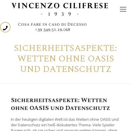
Cosa fare in caso di Decesso
+39 349.51.19.068
SICHERHEITSASPEKTE:
WETTEN OHNE OASIS
UND DATENSCHUTZ
Sicherheitsaspekte: Wetten
ohne OASIS und Datenschutz
In der heutigen digitalen Welt ist das Wetten ohne OASIS und
der Datenschutz ein heiß diskutiertes Thema. Viele Spieler
fragen sich, ob sie sicher und anonym wetten können, ohne