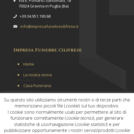
Via E. Pomarici Santomasi, 18
70024 Gravina in Puglia (Ba)
+39 34.951.190.68
info@impresafunebrecilifrese.it
Impresa Funebre Cilifrese
Home
La nostra storia
Casa Funeraria
Servizi
Su questo sito utilizziamo strumenti nostri o di terze parti che
memorizzano piccoli file (
cookie
) sul tuo dispositivo.
Contattaci
I cookie sono normalmente usati per permettere al sito di
funzionare correttamente (
cookie tecnici
), per generare
statistiche di uso/navigazione (
cookie statistici
) e per
pubblicizzare opportunamente i nostri servizi/prodotti (
cookie