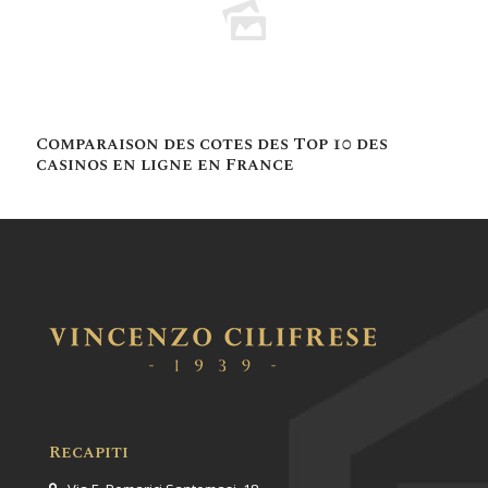
Comparaison des cotes des Top 10 des
casinos en ligne en France
Recapiti