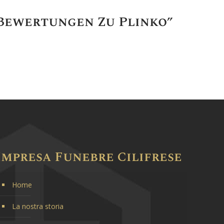
Bewertungen Zu Plinko”
Impresa Funebre Cilifrese
Home
La nostra storia