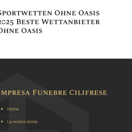
Sportwetten Ohne Oasis
2025 Beste Wettanbieter
Ohne Oasis
Impresa Funebre Cilifrese
Home
La nostra storia