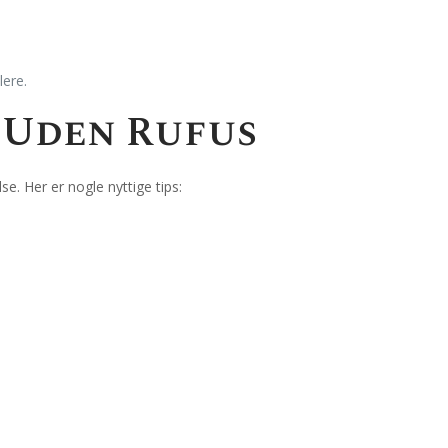
lere.
o Uden Rufus
e. Her er nogle nyttige tips: