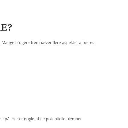
e?
us. Mange brugere fremhæver flere aspekter af deres
på. Her er nogle af de potentielle ulemper: