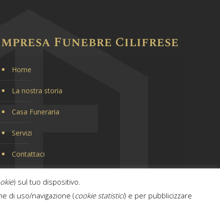
Impresa Funebre Cilifrese
Home
La nostra storia
Casa Funeraria
Servizi
Contattaci
okie
) sul tuo dispositivo.
che di uso/navigazione (
cookie statistici
) e per pubblicizzare