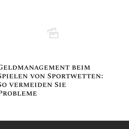
Geldmanagement beim
Spielen von Sportwetten:
So vermeiden Sie
Probleme