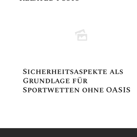
Sicherheitsaspekte als
Grundlage für
Sportwetten ohne OASIS