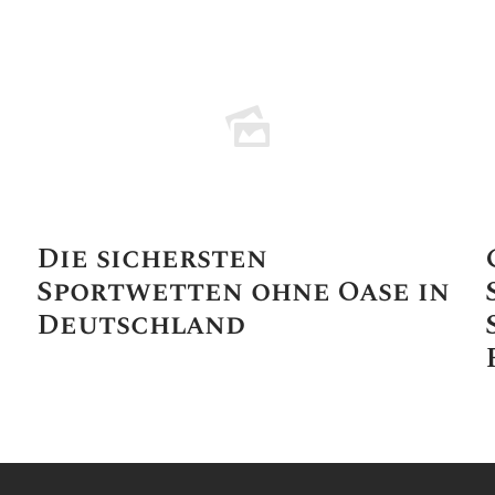
Die sichersten
Sportwetten ohne Oase in
Deutschland