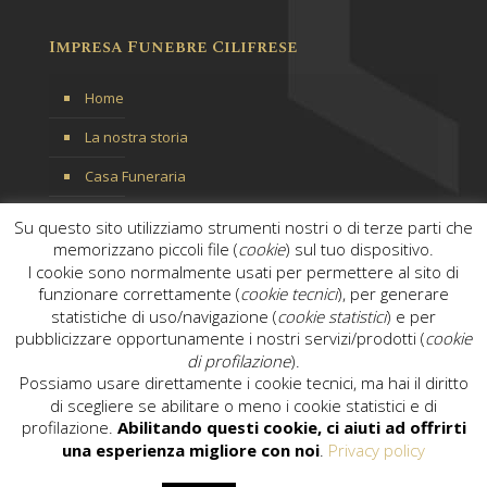
Impresa Funebre Cilifrese
Home
La nostra storia
Casa Funeraria
Servizi
Su questo sito utilizziamo strumenti nostri o di terze parti che
memorizzano piccoli file (
cookie
) sul tuo dispositivo.
Contattaci
I cookie sono normalmente usati per permettere al sito di
funzionare correttamente (
cookie tecnici
), per generare
statistiche di uso/navigazione (
cookie statistici
) e per
pubblicizzare opportunamente i nostri servizi/prodotti (
cookie
di profilazione
).
Possiamo usare direttamente i cookie tecnici, ma hai il diritto
di scegliere se abilitare o meno i cookie statistici e di
profilazione.
Abilitando questi cookie, ci aiuti ad offrirti
© 2019
Impresa Funebre Cilifrese
. Tutti i diritti riservati.
una esperienza migliore con noi
.
Privacy policy
powered by
Icones
|
Privacy Policy
|
Cookie Policy