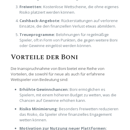
Freiwetten:
Kostenlose Wettscheine, die ohne eigenes
Risiko platziert werden können.
Cashback-Angebote:
Rückerstattungen auf verlorene
Einsätze, die den finanziellen Verlust etwas abmildern.
Treueprogramme:
Belohnungen für regelmäßige
Spieler, oft in Form von Punkten, die gegen weitere Boni
oder Gewinne eingelöst werden können.
Vorteile der Boni
Die Inanspruchnahme von Boni bietet eine Reihe von
Vorteilen, die sowohl für neue als auch für erfahrene
Wettspieler von Bedeutung sind:
Erhöhte Gewinnchancen:
Boni ermöglichen es
Spielern, mit einem höheren Budget zu wetten, was die
Chancen auf Gewinne erhöhen kann.
Risiko Minimierung:
Besonders Freiwetten reduzieren
das Risiko, da Spieler ohne finanzielles Engagement
wetten können.
Motivation zur Nutzung neuer Plattformen: