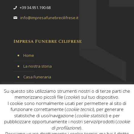
+39 34.951.190.68
info@impresafunebrecilifrese.it
Impresa Funebre Cilifrese
Home
La nostra storia
Casa Funeraria
Servizi
Su questo sito utilizziamo strumenti nostri o di terze parti che
memorizzano piccoli file (
cookie
) sul tuo dispositivo.
Contattaci
I cookie sono normalmente usati per permettere al sito di
funzionare correttamente (
cookie tecnici
), per generare
statistiche di uso/navigazione (
cookie statistici
) e per
pubblicizzare opportunamente i nostri servizi/prodotti (
cookie
di profilazione
).
Possiamo usare direttamente i cookie tecnici, ma hai il diritto