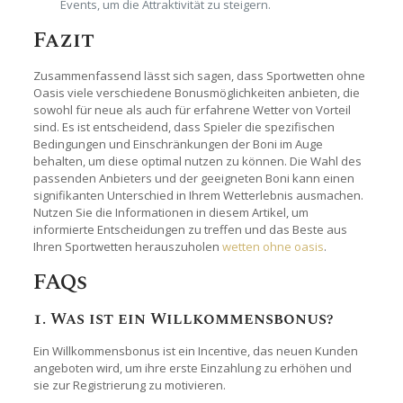
Events, um die Attraktivität zu steigern.
Fazit
Zusammenfassend lässt sich sagen, dass Sportwetten ohne
Oasis viele verschiedene Bonusmöglichkeiten anbieten, die
sowohl für neue als auch für erfahrene Wetter von Vorteil
sind. Es ist entscheidend, dass Spieler die spezifischen
Bedingungen und Einschränkungen der Boni im Auge
behalten, um diese optimal nutzen zu können. Die Wahl des
passenden Anbieters und der geeigneten Boni kann einen
signifikanten Unterschied in Ihrem Wetterlebnis ausmachen.
Nutzen Sie die Informationen in diesem Artikel, um
informierte Entscheidungen zu treffen und das Beste aus
Ihren Sportwetten herauszuholen
wetten ohne oasis
.
FAQs
1. Was ist ein Willkommensbonus?
Ein Willkommensbonus ist ein Incentive, das neuen Kunden
angeboten wird, um ihre erste Einzahlung zu erhöhen und
sie zur Registrierung zu motivieren.