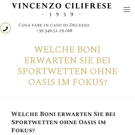
Cosa fare in caso di Decesso
+39 349.51.19.068
WELCHE BONI
ERWARTEN SIE BEI
SPORTWETTEN OHNE
OASIS IM FOKUS?
Welche Boni erwarten Sie bei
Sportwetten ohne Oasis im
Fokus?