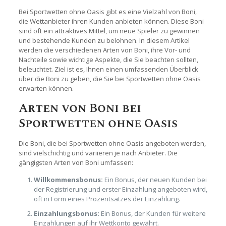
Bei Sportwetten ohne Oasis gibt es eine Vielzahl von Boni,
die Wettanbieter ihren Kunden anbieten können. Diese Boni
sind oft ein attraktives Mittel, um neue Spieler zu gewinnen
und bestehende Kunden zu belohnen. In diesem Artikel
werden die verschiedenen Arten von Boni, ihre Vor- und
Nachteile sowie wichtige Aspekte, die Sie beachten sollten,
beleuchtet. Ziel ist es, Ihnen einen umfassenden Überblick
über die Boni zu geben, die Sie bei Sportwetten ohne Oasis
erwarten können.
Arten von Boni bei
Sportwetten ohne Oasis
Die Boni, die bei Sportwetten ohne Oasis angeboten werden,
sind vielschichtig und variieren je nach Anbieter. Die
gängigsten Arten von Boni umfassen:
Willkommensbonus:
Ein Bonus, der neuen Kunden bei
der Registrierung und erster Einzahlung angeboten wird,
oft in Form eines Prozentsatzes der Einzahlung.
Einzahlungsbonus:
Ein Bonus, der Kunden für weitere
Einzahlungen auf ihr Wettkonto gewährt.