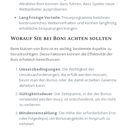
Attraktive Boni können dazu führen, dass Spieler neue
Wettanbieter ausprobieren.
Langfristige Vorteile:
Treueprogramme belohnen
kontinuierliches Wetterverhalten und können langfristig
erhebliche Einsparungen bringen.
Worauf Sie bei Boni achten sollten
Beim Nutzen von Boni ist es wichtig, bestimmte Aspekte zu
berücksichtigen. Diese Faktoren können die Effektivität der
Boni erheblich beeinflussen:
Umsatzbedingungen:
Die Wichtigkeit der
Umsatzanforderungen, die erfüllt werden müssen,
bevor man den Bonus oder die damit erzielten Gewinne
abheben kann.
Gültigkeitsdauer:
Die Zeitspanne, in der der Bonus
verwendet werden muss, ist entscheidend, um ihn nicht
zu verlieren.
Mindesteinzahlung:
Die Höhe der erforderlichen Erst-
oder Folgedepot, um Bonusangebote in Anspruch zu
nehmen.