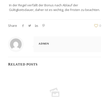
In der Regel verfällt der Bonus nach Ablauf der
Gültigkeitsdauer, daher ist es wichtig, die Fristen zu beachten.
Share
0
admin
Related posts