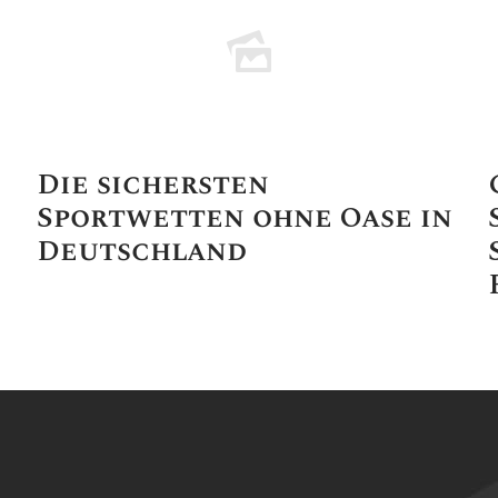
Die sichersten
Sportwetten ohne Oase in
Deutschland