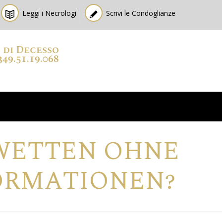
Leggi i Necrologi
Scrivi le Condoglianze
o di Decesso
349.51.19.068
TWETTEN OHNE
FORMATIONEN?