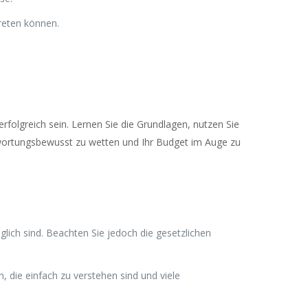
treten können.
folgreich sein. Lernen Sie die Grundlagen, nutzen Sie
twortungsbewusst zu wetten und Ihr Budget im Auge zu
ich sind. Beachten Sie jedoch die gesetzlichen
, die einfach zu verstehen sind und viele