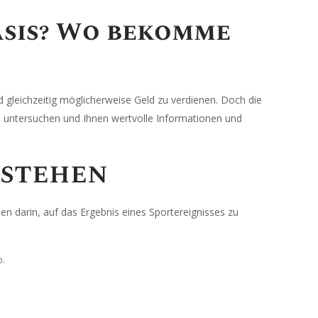
asis? Wo bekomme
d gleichzeitig möglicherweise Geld zu verdienen. Doch die
ge untersuchen und Ihnen wertvolle Informationen und
rstehen
en darin, auf das Ergebnis eines Sportereignisses zu
o.