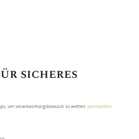
ür sicheres
Tipps, um verantwortungsbewusst zu wetten:
sportwetten
se.