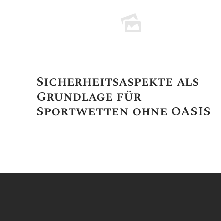
Sicherheitsaspekte als
Grundlage für
Sportwetten ohne OASIS