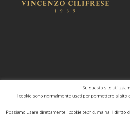
Su questo sito utilizziam
I cookie sono normalmente usati per permettere al sito 
Possiamo usare direttamente i cookie tecnici, ma hai il diritto di
© 2019
Impresa Fu