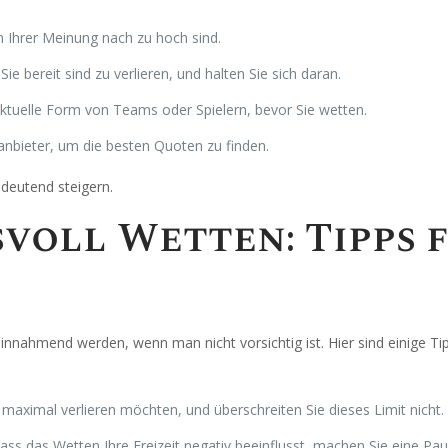
n Ihrer Meinung nach zu hoch sind.
ie bereit sind zu verlieren, und halten Sie sich daran.
aktuelle Form von Teams oder Spielern, bevor Sie wetten.
nbieter, um die besten Quoten zu finden.
edeutend steigern.
oll Wetten: Tipps f
innahmend werden, wenn man nicht vorsichtig ist. Hier sind einige 
 maximal verlieren möchten, und überschreiten Sie dieses Limit nicht.
ss das Wetten Ihre Freizeit negativ beeinflusst, machen Sie eine Pau