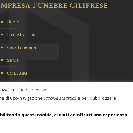
Impresa Funebre Cilifrese
Home
La nostra storia
Casa Funeraria
Servizi
Contattaci
okie
) sul tuo dispositivo.
che di uso/navigazione (
cookie statistici
) e per pubblicizzare
bilitando questi cookie, ci aiuti ad offrirti una esperienza
olicy
|
Cookie Policy