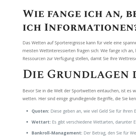
Wie fange ich an, 
ich Informationen
Das Wetten auf Sportereignisse kann für viele eine spanne
meisten Wettinteressierten fragen sich: Wie fange ich an
Ressourcen zur Verfügung stellen, damit Sie Ihre Wettrei
Die Grundlagen 
Bevor Sie in die Welt der Sportwetten eintauchen, ist es 
wetten. Hier sind einige grundlegende Begriffe, die Sie ken
Quoten:
Diese geben an, wie viel Geld Sie für Ihre
Wettart:
Es gibt verschiedene Wettarten, darunter 
Bankroll-Management:
Der Betrag, den Sie für We