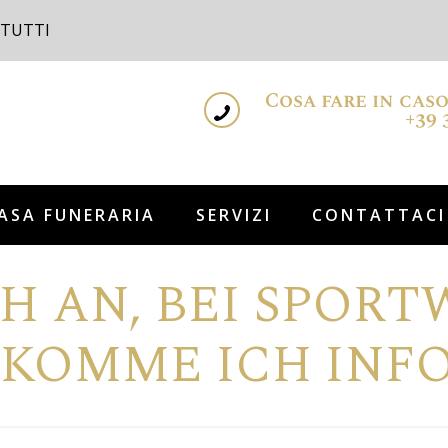
 TUTTI
Cosa fare in cas
+39 
ASA FUNERARIA
SERVIZI
CONTATTACI
CH AN, BEI SPOR
EKOMME ICH IN