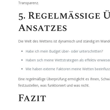
Transparenz.
5. Regelmäßige 
Ansatzes
Die Welt des Wettens ist dynamisch und ständig im Wandel.
Habe ich mein Budget über- oder unterschritten?
Haben sich meine Wettstrategien als effektiv erwiese
Wie haben externe Faktoren meine Wetten beeinflus
Eine regelmäßige Überprüfung ermöglicht es Ihnen, Schwäc
festzustellen, was funktioniert und was nicht.
Fazit