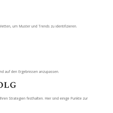
Wetten, um Muster und Trends zu identifizieren.
rend auf den Ergebnissen anzupassen.
folg
hren Strategien festhalten. Hier sind einige Punkte zur