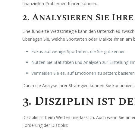
finanziellen Problemen führen können.
2. Analysieren Sie Ihr
Eine fundierte Wettstrategie kann den Unterschied zwisch
Überlegen Sie, welche Sportarten oder Märkte Ihnen am bes
Fokus auf wenige Sportarten, die Sie gut kennen.
Nutzen Sie Statistiken und Analysen zur Erstellung I
Vermeiden Sie es, auf Emotionen zu setzen; basieren
Durch die Analyse Ihrer Strategien können Sie kontinuierl
3. Disziplin ist 
Disziplin ist beim Wetten unerlässlich. Auch wenn Sie an e
Förderung der Disziplin: