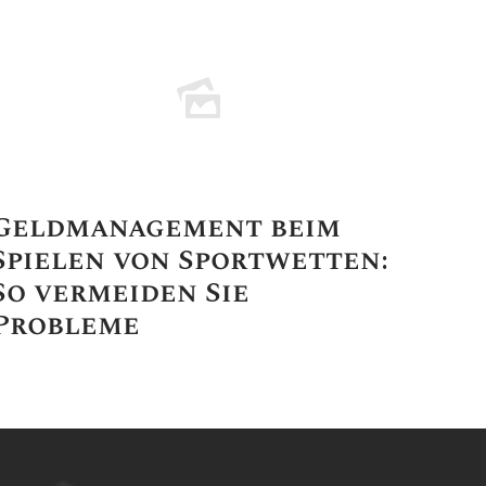
Geldmanagement beim
Spielen von Sportwetten:
So vermeiden Sie
Probleme