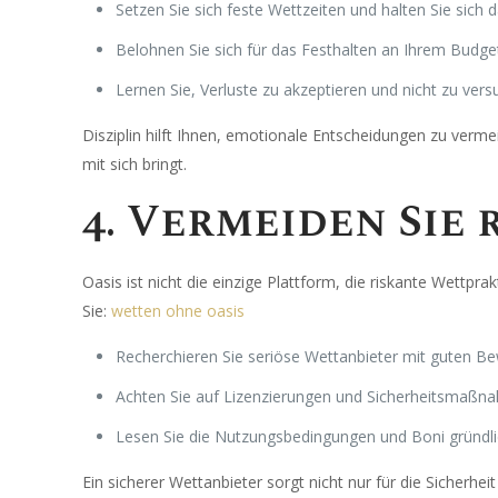
Setzen Sie sich feste Wettzeiten und halten Sie sich d
Belohnen Sie sich für das Festhalten an Ihrem Budge
Lernen Sie, Verluste zu akzeptieren und nicht zu ver
Disziplin hilft Ihnen, emotionale Entscheidungen zu verme
mit sich bringt.
4. Vermeiden Sie
Oasis ist nicht die einzige Plattform, die riskante Wettpr
Sie:
wetten ohne oasis
Recherchieren Sie seriöse Wettanbieter mit guten B
Achten Sie auf Lizenzierungen und Sicherheitsmaßn
Lesen Sie die Nutzungsbedingungen und Boni gründli
Ein sicherer Wettanbieter sorgt nicht nur für die Sicherhe