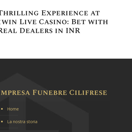
Thrilling Experience at
1win Live Casino: Bet with
Real Dealers in INR
Impresa Funebre Cilifrese
Home
La nostra storia