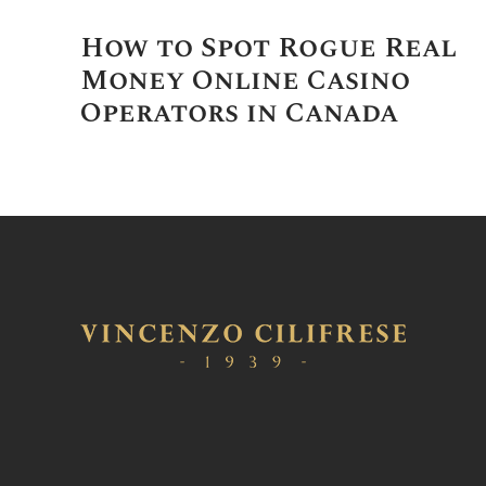
How to Spot Rogue Real
Money Online Casino
Operators in Canada