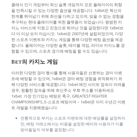
클래식 인기 게임부터 최신 슬롯 게임까지 모든 플레이어의 취향
을 만족시킬 수 있는 다양한 옵션을 제공합니다. 1xBet은 혁신의
한계를 뛰어넘기 위해 최선을 다하고 있으며, 잊을 수 없는 경험을
추구하는 현대 플레이어를 위한 플랫폼이 되었습니다. 평범한 카
지노 서비스에 지쳤고 진정으로 뛰어난 것을 갈망한다면 1xBet보
다 더 이상 보지 마십시오. 1xbet은 2007년에 설립되었으며, 다양
한 스포츠 이벤트와 카지노 게임을 통해 다양한 베팅 옵션을 제공
합니다. 플레이어는 다양한 슬롯, 테이블 게임, 라이브 카지노를 경
험할 수 있으며, 스포츠 경기에 베팅을 할 수도 있습니다.
Bet의 카지노 게임
이러한 다양한 경마 행사를 통해 사용자들은 선호하는 경마 이벤
트에 베팅할 수 있으며, 1xBet은 경마 베팅 경험을 최적화하기 위
해 다양한 서비스를 제공합니다. 1xbet 메인 사이트 접속이 어려울
경우, 원활한 접속을 위해 최신주소 우회 주소를 이용하세요
1xbet. 가장 인기있는 베팅은 축구, GREATEST FIGHTER
CHAMPIONSHIPS, E-스포츠 베팅이며 – 1xBet은 이미 수년간 이벤
트 개발을 지원해왔습니다.
전통적으로 부키는 스포츠 이벤트에 대한 배당률을 설정하지
만, 베팅 거래소에서는 비용을 설정한 베터와 사용자가 이를
받아들일지 여부를 결정합니다.