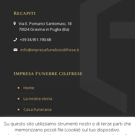
Recapiti
Via E. Pomarici Santomasi, 18
70024 Gravina in Puglia (Ba)
+39 34.951.190.68
info@impresafunebrecilifrese.it
Impresa Funebre Cilifrese
Home
La nostra storia
Casa Funeraria
Servizi
Su questo sito utilizziamo strumenti nostri o di terze parti che
memorizzano piccoli file (
cookie
) sul tuo dispositivo.
Contattaci