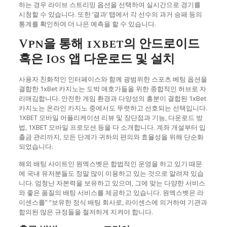
하는 경우 라이브 스트리밍 옵션을 선택하여 실시간으로 경기를
시청할 수 있습니다. 또한 ‘결과’ 탭에서 각 선수의 과거 승패 등의
통계를 확인하여 더 나은 예측을 할 수 있습니다.
Vpn을 통해 1xbet의 안드로이드
혹은 Ios 앱 다운로드 및 설치
사용자 친화적인 인터페이스와 함께 광범위한 스포츠 베팅 옵션을
결합한 1xBet 카지노는 도박 애호가들을 위한 종합적인 허브로 자
리매김합니다. 안전한 게임 환경과 다양성의 흥분이 결합된 1xBet
카지노는 온라인 카지노 중에서도 뚜렷하고 선호되는 선택입니다.
1XBET 모바일 어플리케이션 리뷰 및 장단점과 기능, 다운로드 방
법, 1XBET 모바일 프로모션 등을 다 소개합니다. 계좌 개설부터 입
출금 관리까지, 모든 단계가 귀하의 편의와 효율성을 위해 단순화
되었습니다.
해외 배팅 사이트인 원엑스벳은 합법적인 운영을 하고 있기 때문
에 국내 유저분들도 정말 많이 이용하고 있는 것으로 알려져 있습
니다. 엄청난 자본력을 보유하고 있으며, 그에 맞는 다양한 서비스
와 좋은 품질의 배팅 서비스를 제공하고 있습니다. 원엑스벳은 라
이센스를” “보유한 정식 배팅 회사로, 라이센스에 의거하여 기관과
합의된 많은 규정들을 철저하게 지켜야 합니다.