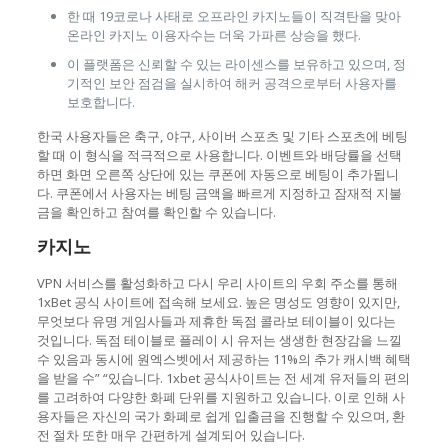
한 때 19코로나 사태로 오프라인 카지노들이 직격탄을 맞아
온라인 카지노 이용자수는 더욱 가파른 상승을 했다.
이 플랫폼은 신뢰할 수 있는 라이센스를 보유하고 있으며, 정
기적인 보안 점검을 실시하여 해커 공격으로부터 사용자를
보호합니다.
한국 사용자들은 축구, 야구, 사이버 스포츠 및 기타 스포츠에 베팅
할 때 이 형식을 적극적으로 사용합니다. 이벤트와 배당률을 선택
하면 화면 오른쪽 상단에 있는 쿠폰에 자동으로 베팅이 추가됩니
다. 쿠폰에서 사용자는 베팅 금액을 빠르게 지정하고 잠재적 지불
금을 확인하고 참여를 확인할 수 있습니다.
카지노
VPN 서비스를 활성화하고 다시 우리 사이트의 우회 주소를 통해
1xBet 공식 사이트에 접속해 보세요. 높은 명성도 영향이 있지만,
무엇보다 유명 게임사들과 제휴한 독점 콜라보 테이블이 있다는
것입니다. 독점 테이블로 플레이 시 유저는 생생한 현장감을 느낄
수 있음과 동시에 원엑스벳에서 제공하는 11%의 추가 캐시백 혜택
을 받을 수” “있습니다. 1xbet 공식사이트는 전 세계 유저들의 편의
를 고려하여 다양한 화폐 단위를 지원하고 있습니다. 이로 인해 사
용자들은 자신의 국가 화폐로 쉽게 입출금을 진행할 수 있으며, 환
전 절차 또한 매우 간편하게 설계되어 있습니다.