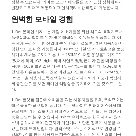
팅할 수 있습니다. 라이브 모드의 배당률은 경기 진행 상황에 따라
변경되므로 더욱 역동적이고 인터랙티브한 베팅이 가능합니다.
완벽한 모바일 경험
1xBet 온라인 카지노는 게임 애호가들을 위한 최고의 목적지로서,
플랫폼과의 참여를 위한 많은 매력적인 이유들을 제공합니다. 이
는 세계 온라인 베팅 산업에 큰 영향을 미쳤으며, 많은 사용자와 다
양한 언어로 이용 가능합니다. 1xBet 모바일 앱과의 호환성을 보장
하기 위해서는 iOS 기기는 최소 150MB의 저장 용량을” “가지고”
“있어야 하며, iOS eight. 국내 사설도 몇몇 군데가 단폴 배팅을 허
용하나 500% 롤링같은 터무니 없는” “요구를 합니다. 1xBet 모바
일 앱을 다운로드하지 않으 려면 모바일 브라우저에서 1xbet 웹”
“버전” “을 사용하도록 선택할 수 있습니다. B씨가 이렇게 복잡하
게 충전한 것을 보면 최대한 익명성을 유지하기 위한 것으로 보인
다.
1xBet 플랫폼 접근에 어려움을 겪는 사용자들을 위해, 우회주소는
매우 중요한 해결책이 됩니다. 전문 웹사이트 인터페이스에서 대
규모 베팅 게임 스토어와 함께 정기적으로 업데이트되는 최신 기
능을 분명히 볼 수 있습니다. 1xbet 우회주소는 한국 내에서 원엑
스벳 공식사이트에 접근하기 어렵거나 차단된 경우에 사용할 수
있는 대체 도메인입니다. 원엑스벳 주소는 주기적으로 변경될 수
있으며, 이를 통해 사용자는 지속적으로 안정적인 서비스를 이용