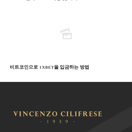
비트코인으로 1xbet을 입금하는 방법