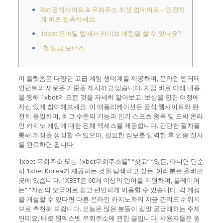
Bet 공식사이트 & 우회주소 최신 업데이트 – 안전하
게 바로 접속하세요
1xbet 모바일 앱에서 라이브 베팅을 할 수 있나요?
“첫 입금 보너스
이 플랫폼은 다양한 고급 게임 생태계를 제공하며, 온라인 엔터테
인먼트의 새로운 기준을 제시하고 있습니다. 지금 바로 아래 내용
을 통해 1xbet의 모든 것을 자세히 알아보고, 보상을 향한 여정에
자신 있게 참여해보세요. 이 애플리케이션은 공식 웹사이트와 완
전히 동일하며, 최고 수준의 기능과 인기 스포츠 종목 및 도박 온라
인 카지노 게임에 대한 전체 액세스를 제공합니다. 간단한 절차를
통해 계정을 생성할 수 있으며, 필요한 정보를 입력한 후 인증 절차
를 완료하면 됩니다.
1xbet 우회주소 또는 1xbet우회주소를” “찾고” “있든, 아니면 단순
히 1xbet Korea가 제공하는 것을 탐색하고 싶든, 여러분은 올바른
곳에 있습니다. 1XBET은 60개 이상의 언어를 지원하며, 플레이어
는” “자신의 모국어로 쉽고 편안하게 이용할 수 있습니다. 각 계정
을 개설할 수 있다면 다른 온라인 카지노와의 자금 관리도 쉬워지
므로 추천해 드립니다. 오늘은 많은 분들이 정말 궁금해하는 주제
인데요, 바로 원엑스벳 우회주소에 관한 글입니다. 사용자들은 원