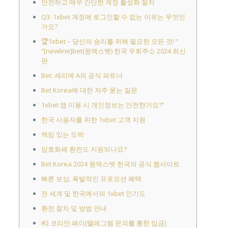
안전하고 매우 간단한 계정 활성화 절차
Q3: 1xbet 계정에 로그인할 수 없는 이유는 무엇인
가요?
🏆1xbet – 당신의 승리를 위해 필요한 모든 것! ”
“[newline]bet(원엑스벳) 한국 우회주소 2024 최신
판
Bet: 세리에 A의 공식 파트너
Bet Korea에 대한 자주 묻는 질문
1xbet 앱 이용 시 개인정보는 안전한가요?”
한국 사용자를 위한 1xbet 고객 지원
책임 있는 도박
암호화폐 환전도 지원되나요?
Bet Korea 2024 원엑스벳 한국의 공식 웹사이트
빠른 보상, 폭발적인 프로모션 혜택
전 세계 및 한국에서의 1xbet 인기도
환전 절차 및 방법 안내
#2 코리안 페이(텔레그램 문의를 통한 입금)