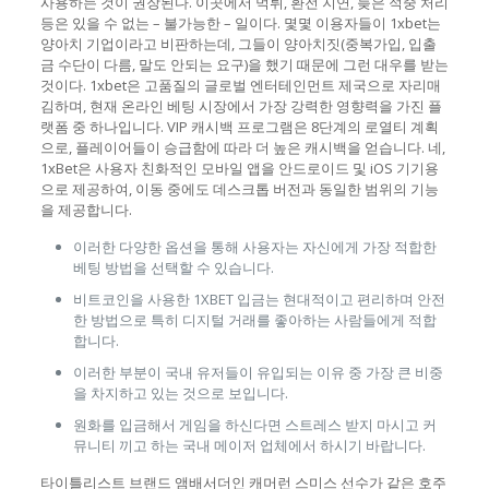
사용하는 것이 권장된다. 이곳에서 먹튀, 환전 지연, 늦은 적중 처리
등은 있을 수 없는 – 불가능한 – 일이다. 몇몇 이용자들이 1xbet는
양아치 기업이라고 비판하는데, 그들이 양아치짓(중복가입, 입출
금 수단이 다름, 말도 안되는 요구)을 했기 때문에 그런 대우를 받는
것이다. 1xbet은 고품질의 글로벌 엔터테인먼트 제국으로 자리매
김하며, 현재 온라인 베팅 시장에서 가장 강력한 영향력을 가진 플
랫폼 중 하나입니다. VIP 캐시백 프로그램은 8단계의 로열티 계획
으로, 플레이어들이 승급함에 따라 더 높은 캐시백을 얻습니다. 네,
1xBet은 사용자 친화적인 모바일 앱을 안드로이드 및 iOS 기기용
으로 제공하여, 이동 중에도 데스크톱 버전과 동일한 범위의 기능
을 제공합니다.
이러한 다양한 옵션을 통해 사용자는 자신에게 가장 적합한
베팅 방법을 선택할 수 있습니다.
비트코인을 사용한 1XBET 입금는 현대적이고 편리하며 안전
한 방법으로 특히 디지털 거래를 좋아하는 사람들에게 적합
합니다.
이러한 부분이 국내 유저들이 유입되는 이유 중 가장 큰 비중
을 차지하고 있는 것으로 보입니다.
원화를 입금해서 게임을 하신다면 스트레스 받지 마시고 커
뮤니티 끼고 하는 국내 메이저 업체에서 하시기 바랍니다.
타이틀리스트 브랜드 앰배서더인 캐머런 스미스 선수가 같은 호주