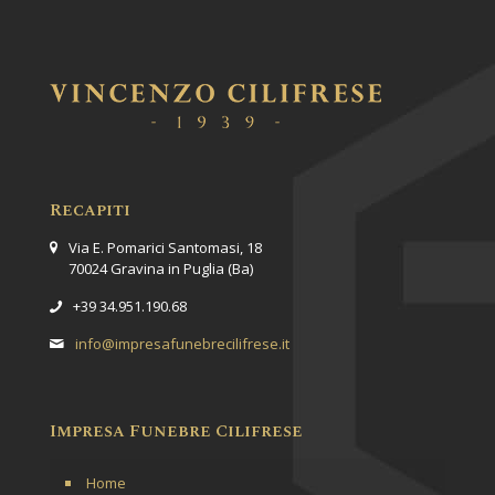
Recapiti
Via E. Pomarici Santomasi, 18
70024 Gravina in Puglia (Ba)
+39 34.951.190.68
info@impresafunebrecilifrese.it
Impresa Funebre Cilifrese
Home