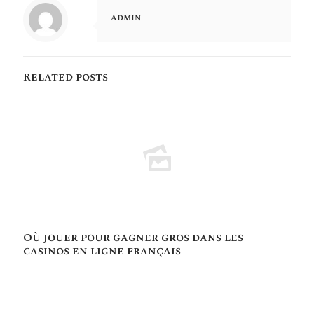
admin
Related posts
Où jouer pour gagner gros dans les
casinos en ligne français