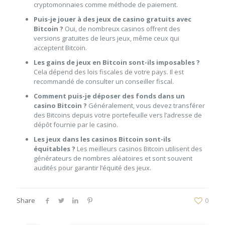
cryptomonnaies comme méthode de paiement.
Puis-je jouer à des jeux de casino gratuits avec
Bitcoin ?
Oui, de nombreux casinos offrent des
versions gratuites de leurs jeux, même ceux qui
acceptent Bitcoin.
Les gains de jeux en Bitcoin sont-ils imposables ?
Cela dépend des lois fiscales de votre pays. Il est
recommandé de consulter un conseiller fiscal.
Comment puis-je déposer des fonds dans un
casino Bitcoin ?
Généralement, vous devez transférer
des Bitcoins depuis votre portefeuille vers l’adresse de
dépôt fournie par le casino.
Les jeux dans les casinos Bitcoin sont-ils
équitables ?
Les meilleurs casinos Bitcoin utilisent des
générateurs de nombres aléatoires et sont souvent
audités pour garantir l’équité des jeux.
Share
0