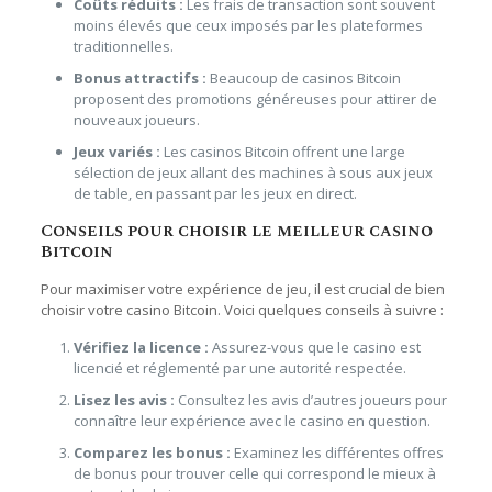
Coûts réduits :
Les frais de transaction sont souvent
moins élevés que ceux imposés par les plateformes
traditionnelles.
Bonus attractifs :
Beaucoup de casinos Bitcoin
proposent des promotions généreuses pour attirer de
nouveaux joueurs.
Jeux variés :
Les casinos Bitcoin offrent une large
sélection de jeux allant des machines à sous aux jeux
de table, en passant par les jeux en direct.
Conseils pour choisir le meilleur casino
Bitcoin
Pour maximiser votre expérience de jeu, il est crucial de bien
choisir votre casino Bitcoin. Voici quelques conseils à suivre :
Vérifiez la licence :
Assurez-vous que le casino est
licencié et réglementé par une autorité respectée.
Lisez les avis :
Consultez les avis d’autres joueurs pour
connaître leur expérience avec le casino en question.
Comparez les bonus :
Examinez les différentes offres
de bonus pour trouver celle qui correspond le mieux à