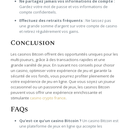
Ne partagez jamais vos informations de compte :
Gardez votre mot de passe et vos informations de
compte confidentiels.
Effectuez des retraits fréquents :
Ne laissez pas
une grande somme d’argent sur votre compte de casino
et retirez régulièrement vos gains.
Conclusion
Les casinos Bitcoin offrent des opportunités uniques pour les
multi-joueurs, grâce à des transactions rapides et une
grande variété de jeux. En suivant nos conseils pour choisir
un casino, optimiser votre expérience de jeu et garantir la
sécurité de vos fonds, vous pourrez profiter pleinement de
votre expérience de jeu en ligne. Que vous soyez un joueur
occasionnel ou un passionné de jeux, les casinos Bitcoin
peuvent vous offrir une expérience enrichissante et
stimulante
casino crypto france
.
FAQs
Qu’est-ce qu’un casino Bitcoin ?
Un casino Bitcoin est
une plateforme de jeux en ligne qui accepte les