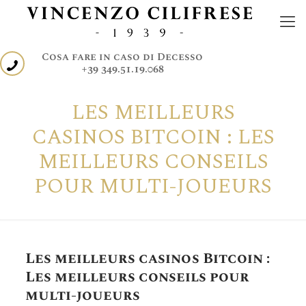
Cosa fare in caso di Decesso
+39 349.51.19.068
LES MEILLEURS
CASINOS BITCOIN : LES
MEILLEURS CONSEILS
POUR MULTI-JOUEURS
Les meilleurs casinos Bitcoin :
Les meilleurs conseils pour
multi-joueurs