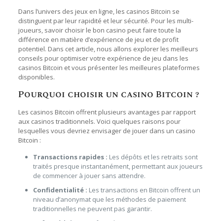
Dans l’univers des jeux en ligne, les casinos Bitcoin se
distinguent par leur rapidité et leur sécurité. Pour les multi-
joueurs, savoir choisir le bon casino peut faire toute la
différence en matière d’expérience de jeu et de profit
potentiel. Dans cet article, nous allons explorer les meilleurs
conseils pour optimiser votre expérience de jeu dans les
casinos Bitcoin et vous présenter les meilleures plateformes
disponibles.
Pourquoi choisir un casino Bitcoin ?
Les casinos Bitcoin offrent plusieurs avantages par rapport
aux casinos traditionnels. Voici quelques raisons pour
lesquelles vous devriez envisager de jouer dans un casino
Bitcoin :
Transactions rapides :
Les dépôts et les retraits sont
traités presque instantanément, permettant aux joueurs
de commencer à jouer sans attendre.
Confidentialité :
Les transactions en Bitcoin offrent un
niveau d’anonymat que les méthodes de paiement
traditionnelles ne peuvent pas garantir.