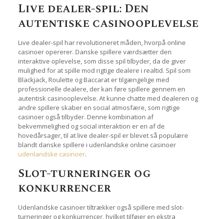
Live dealer-spil: Den
autentiske casinooplevelse
Live dealer-spil har revolutioneret måden, hvorpå online
casinoer opererer. Danske spillere værdsætter den
interaktive oplevelse, som disse spil tilbyder, da de giver
mulighed for at spille mod rigtige dealere i realtid. Spil som
Blackjack, Roulette og Baccarat er tilgængelige med
professionelle dealere, der kan føre spillere gennem en
autentisk casinooplevelse. At kunne chatte med dealeren og
andre spillere skaber en social atmosfære, som rigtige
casinoer også tilbyder. Denne kombination af
bekvemmelighed og social interaktion er en af de
hovedårsager, til at live dealer-spil er blevet så populære
blandt danske spillere i udenlandske online casinoer
udenlandske casinoer
.
Slot-turneringer og
konkurrencer
Udenlandske casinoer tiltrækker også spillere med slot-
turneringer og konkurrencer, hvilket tilføjer en ekstra