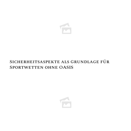
Sicherheitsaspekte als Grundlage für
Sportwetten ohne OASIS