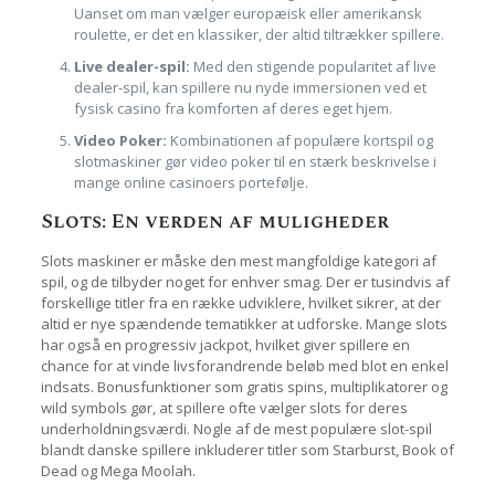
Uanset om man vælger europæisk eller amerikansk
roulette, er det en klassiker, der altid tiltrækker spillere.
Live dealer-spil:
Med den stigende popularitet af live
dealer-spil, kan spillere nu nyde immersionen ved et
fysisk casino fra komforten af deres eget hjem.
Video Poker:
Kombinationen af populære kortspil og
slotmaskiner gør video poker til en stærk beskrivelse i
mange online casinoers portefølje.
Slots: En verden af muligheder
Slots maskiner er måske den mest mangfoldige kategori af
spil, og de tilbyder noget for enhver smag. Der er tusindvis af
forskellige titler fra en række udviklere, hvilket sikrer, at der
altid er nye spændende tematikker at udforske. Mange slots
har også en progressiv jackpot, hvilket giver spillere en
chance for at vinde livsforandrende beløb med blot en enkel
indsats. Bonusfunktioner som gratis spins, multiplikatorer og
wild symbols gør, at spillere ofte vælger slots for deres
underholdningsværdi. Nogle af de mest populære slot-spil
blandt danske spillere inkluderer titler som Starburst, Book of
Dead og Mega Moolah.