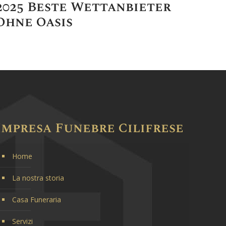
2025 Beste Wettanbieter
Ohne Oasis
Impresa Funebre Cilifrese
Home
La nostra storia
Casa Funeraria
Servizi