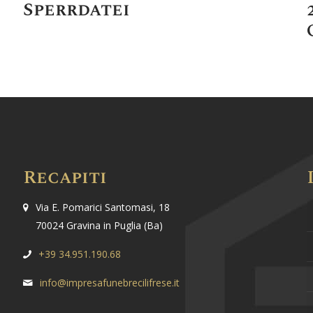
Sperrdatei
Recapiti
Via E. Pomarici Santomasi, 18
70024 Gravina in Puglia (Ba)
+39 34.951.190.68
info@impresafunebrecilifrese.it