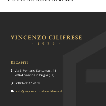
Besten Slots Kostenlos Spielen
Recapiti
Via E. Pomarici Santomasi, 18
70024 Gravina in Puglia (Ba)
+39 34.951.190.68
info@impresafunebrecilifrese.it