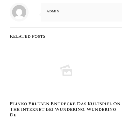
admin
Related posts
Plinko Erleben Entdecke Das Kultspiel On
The Internet Bei Wunderino: Wunderino
De