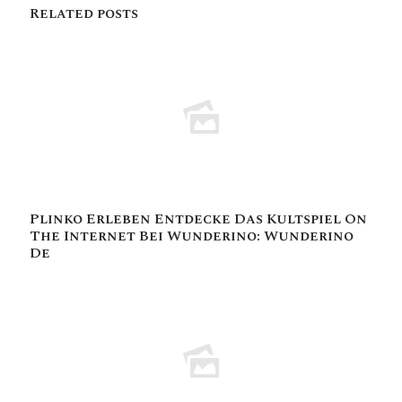
Related posts
Plinko Erleben Entdecke Das Kultspiel On
The Internet Bei Wunderino: Wunderino
De