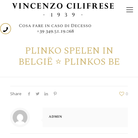
Cosa fare in caso di Decesso
+39 349.51.19.068
PLINKO SPELEN IN
BELGIË ⭐ PLINKOS BE
Share
0
admin