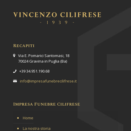
Recapiti
Via E. Pomarici Santomasi, 18
70024 Gravina in Puglia (Ba)
+39 34.951.190.68
info@impresafunebrecilifrese.it
Impresa Funebre Cilifrese
Home
La nostra storia